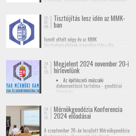
A Lechner Tudásközpont honlapján megjelent
biztosítunk tagjainknak a
továbbképzések
, a
egy
tájékoztató az egyéb célú földmérési
Mérnökgeodézia Konferenciák
és a
FAP
tevékenységhez szükséges
anyagok közzétételével.
Tisztújítás lesz idén az MMK-
adatszolgáltatásról
. Ez az ügymenet az E-ING
25.
01.
ban
elindulásáig lesz érvényben, ennek pontos
08.
dátumát még nem ismerjük.
Ismét eltelt négy év az MMK
tisztségviselőinek megválasztása óta.
Megkezdődőtt a jelöltállítási folyamat,
melyről
hírlevelünkben
tájékoztattuk
Megjelent 2024 november 20-i
tagjainkat.
24.
11.
hírlevelünk
20.
Az építészeti műszaki
dokumentáció tartalma - geodéziai
felmérés
Hatósági ellenőrzése - geodéziai
tervező
Mérnökgeodézia Konferencia
24.
11.
Hírlevél letöltése
2024 előadásai
10.
A szeptember 26-án lezajlott Mérnökgeodézia