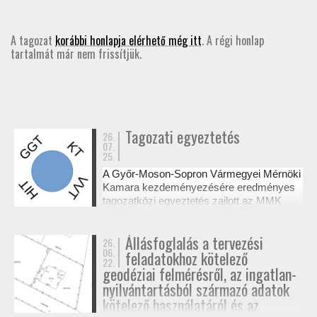
GD-T/GD-SZ
A tagozat
korábbi honlapja elérhető még itt
. A régi honlap
tartalmát már nem frissítjük.
TOVÁBBKÉPZÉSEK
SZAKCSOPORTOK
ELNÖKSÉG
Tagozati egyeztetés
26.
07.
25.
MUNKATERVEK, BESZÁMOLÓK
A Győr-Moson-Sopron Vármegyei Mérnöki
Kamara kezdeményezésére eredményes
HATÁROZATOK
tagozatközi egyeztetés zajlott az MMK
székházában a tervezési alaptérképek
készítésének és a megvalósulási
JOGSZABÁLYOK, SZABÁLYZATOK, SZABVÁNYOK
Állásfoglalás a tervezési
26.
dokumentációk jogosultsági kérdéseiről. A
06.
feladatokhoz kötelező
résztvevő tagozatok a 327/2015. (XI. 10.)
22.
NÉVJEGYZÉK
Korm. rendelet alapján tisztázták a
geodéziai felmérésről, az ingatlan-
kompetenciahatárokat, és a jövőben közös
nyilvántartásból származó adatok
workshopok formájában folytatják a
kötelező használatáról és az
SEGÉDLETEK / FAP
szakmai együttműködést.