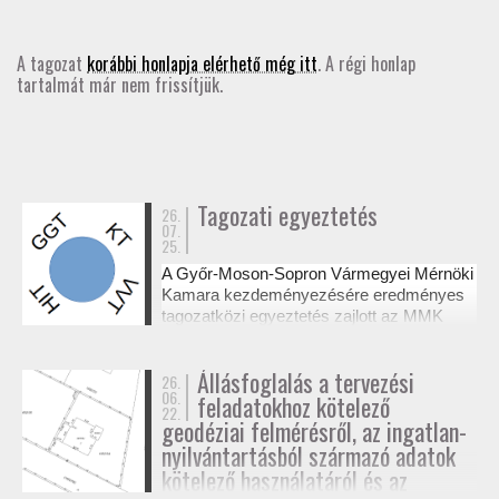
GD-T/GD-SZ
A tagozat
korábbi honlapja elérhető még itt
. A régi honlap
tartalmát már nem frissítjük.
TOVÁBBKÉPZÉSEK
SZAKCSOPORTOK
ELNÖKSÉG
Tagozati egyeztetés
26.
07.
25.
MUNKATERVEK, BESZÁMOLÓK
A Győr-Moson-Sopron Vármegyei Mérnöki
Kamara kezdeményezésére eredményes
HATÁROZATOK
tagozatközi egyeztetés zajlott az MMK
székházában a tervezési alaptérképek
készítésének és a megvalósulási
JOGSZABÁLYOK, SZABÁLYZATOK, SZABVÁNYOK
Állásfoglalás a tervezési
26.
dokumentációk jogosultsági kérdéseiről. A
06.
feladatokhoz kötelező
résztvevő tagozatok a 327/2015. (XI. 10.)
22.
NÉVJEGYZÉK
Korm. rendelet alapján tisztázták a
geodéziai felmérésről, az ingatlan-
kompetenciahatárokat, és a jövőben közös
nyilvántartásból származó adatok
workshopok formájában folytatják a
kötelező használatáról és az
SEGÉDLETEK / FAP
szakmai együttműködést.