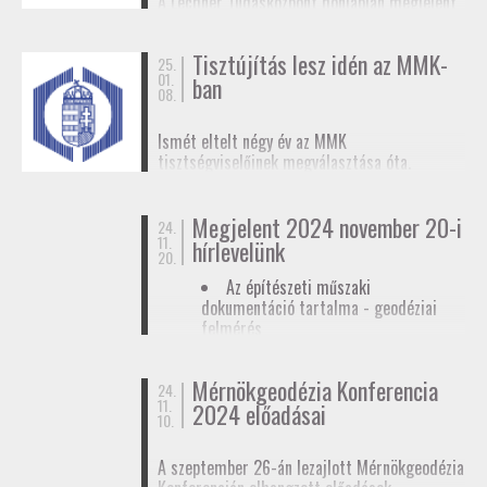
A Lechner Tudásközpont honlapján megjelent
biztosítunk tagjainknak a
továbbképzések
, a
egy
tájékoztató az egyéb célú földmérési
Mérnökgeodézia Konferenciák
és a
FAP
tevékenységhez szükséges
anyagok közzétételével.
Tisztújítás lesz idén az MMK-
adatszolgáltatásról
. Ez az ügymenet az E-ING
25.
01.
ban
elindulásáig lesz érvényben, ennek pontos
08.
dátumát még nem ismerjük.
Ismét eltelt négy év az MMK
tisztségviselőinek megválasztása óta.
Megkezdődőtt a jelöltállítási folyamat,
melyről
hírlevelünkben
tájékoztattuk
Megjelent 2024 november 20-i
tagjainkat.
24.
11.
hírlevelünk
20.
Az építészeti műszaki
dokumentáció tartalma - geodéziai
felmérés
Hatósági ellenőrzése - geodéziai
tervező
Mérnökgeodézia Konferencia
24.
11.
Hírlevél letöltése
2024 előadásai
10.
A szeptember 26-án lezajlott Mérnökgeodézia