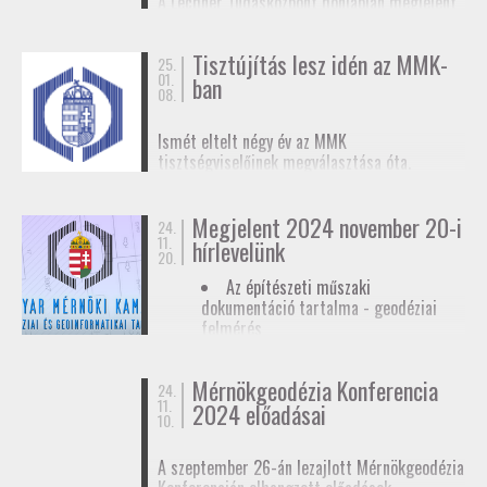
A Lechner Tudásközpont honlapján megjelent
biztosítunk tagjainknak a
továbbképzések
, a
egy
tájékoztató az egyéb célú földmérési
Mérnökgeodézia Konferenciák
és a
FAP
tevékenységhez szükséges
anyagok közzétételével.
Tisztújítás lesz idén az MMK-
adatszolgáltatásról
. Ez az ügymenet az E-ING
25.
01.
ban
elindulásáig lesz érvényben, ennek pontos
08.
dátumát még nem ismerjük.
Ismét eltelt négy év az MMK
tisztségviselőinek megválasztása óta.
Megkezdődőtt a jelöltállítási folyamat,
melyről
hírlevelünkben
tájékoztattuk
Megjelent 2024 november 20-i
tagjainkat.
24.
11.
hírlevelünk
20.
Az építészeti műszaki
dokumentáció tartalma - geodéziai
felmérés
Hatósági ellenőrzése - geodéziai
tervező
Mérnökgeodézia Konferencia
24.
11.
Hírlevél letöltése
2024 előadásai
10.
A szeptember 26-án lezajlott Mérnökgeodézia