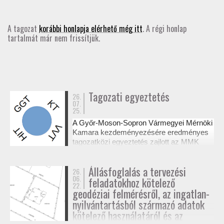
GD-T/GD-SZ
A tagozat
korábbi honlapja elérhető még itt
. A régi honlap
tartalmát már nem frissítjük.
TOVÁBBKÉPZÉSEK
SZAKCSOPORTOK
ELNÖKSÉG
Tagozati egyeztetés
26.
07.
25.
MUNKATERVEK, BESZÁMOLÓK
A Győr-Moson-Sopron Vármegyei Mérnöki
Kamara kezdeményezésére eredményes
HATÁROZATOK
tagozatközi egyeztetés zajlott az MMK
székházában a tervezési alaptérképek
készítésének és a megvalósulási
JOGSZABÁLYOK, SZABÁLYZATOK, SZABVÁNYOK
Állásfoglalás a tervezési
26.
dokumentációk jogosultsági kérdéseiről. A
06.
feladatokhoz kötelező
résztvevő tagozatok a 327/2015. (XI. 10.)
22.
NÉVJEGYZÉK
Korm. rendelet alapján tisztázták a
geodéziai felmérésről, az ingatlan-
kompetenciahatárokat, és a jövőben közös
nyilvántartásból származó adatok
workshopok formájában folytatják a
kötelező használatáról és az
SEGÉDLETEK / FAP
szakmai együttműködést.