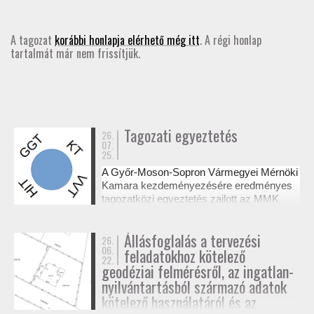
GD-T/GD-SZ
A tagozat
korábbi honlapja elérhető még itt
. A régi honlap
tartalmát már nem frissítjük.
TOVÁBBKÉPZÉSEK
SZAKCSOPORTOK
ELNÖKSÉG
Tagozati egyeztetés
26.
07.
25.
MUNKATERVEK, BESZÁMOLÓK
A Győr-Moson-Sopron Vármegyei Mérnöki
Kamara kezdeményezésére eredményes
HATÁROZATOK
tagozatközi egyeztetés zajlott az MMK
székházában a tervezési alaptérképek
készítésének és a megvalósulási
JOGSZABÁLYOK, SZABÁLYZATOK, SZABVÁNYOK
Állásfoglalás a tervezési
26.
dokumentációk jogosultsági kérdéseiről. A
06.
feladatokhoz kötelező
résztvevő tagozatok a 327/2015. (XI. 10.)
22.
NÉVJEGYZÉK
Korm. rendelet alapján tisztázták a
geodéziai felmérésről, az ingatlan-
kompetenciahatárokat, és a jövőben közös
nyilvántartásból származó adatok
workshopok formájában folytatják a
kötelező használatáról és az
SEGÉDLETEK / FAP
szakmai együttműködést.