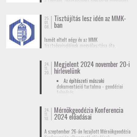
A Lechner Tudásközpont honlapján megjelent
biztosítunk tagjainknak a
továbbképzések
, a
egy
tájékoztató az egyéb célú földmérési
Mérnökgeodézia Konferenciák
és a
FAP
tevékenységhez szükséges
anyagok közzétételével.
Tisztújítás lesz idén az MMK-
adatszolgáltatásról
. Ez az ügymenet az E-ING
25.
01.
ban
elindulásáig lesz érvényben, ennek pontos
08.
dátumát még nem ismerjük.
Ismét eltelt négy év az MMK
tisztségviselőinek megválasztása óta.
Megkezdődőtt a jelöltállítási folyamat,
melyről
hírlevelünkben
tájékoztattuk
Megjelent 2024 november 20-i
tagjainkat.
24.
11.
hírlevelünk
20.
Az építészeti műszaki
dokumentáció tartalma - geodéziai
felmérés
Hatósági ellenőrzése - geodéziai
tervező
Mérnökgeodézia Konferencia
24.
11.
Hírlevél letöltése
2024 előadásai
10.
A szeptember 26-án lezajlott Mérnökgeodézia