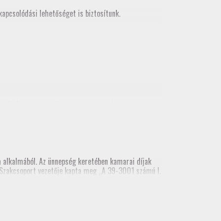
apcsolódási lehetőséget is biztosítunk.
korlatban
, mely letölthető a tagozati honlapról és
alkalmából. Az ünnepség keretében kamarai díjak
ai Szakcsoport vezetője kapta meg „A 39-3001 számú I.