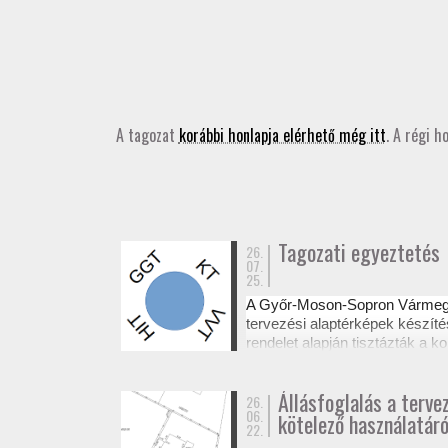
A tagozat
korábbi honlapja elérhető még itt
. A régi h
Tagozati egyeztetés
26.
07.
25.
A Győr-Moson-Sopron Várme
tervezési alaptérképek készíté
rendelet alapján tisztázták a
Az egyeztetésről készült emléke
Állásfoglalás a terve
26.
06.
kötelező használatáró
22.