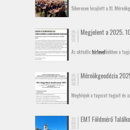
November 27-én az
Alaponthálóz
Sikeresen lezajlott a XI. Mérnök
elmozdulásának vizsgálatáról.
Megjelent a 2025. 10.
25.
10.
13.
Az aktuális
hírlevel
ünkben a tagj
Mérnökgeodézia 202
25.
09.
30.
Meghívjuk a tagozat tagjait és a
Összeállt az idei konferencia
pr
határidő október 29. A konferen
EMT Földmérő Találk
25.
Meghívó
09.
Program
23.