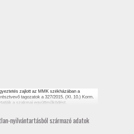
egyeztetés zajlott az MMK székházában a
résztvevő tagozatok a 327/2015. (XI. 10.) Korm.
ytatják a szakmai együttműködést.
atlan-nyilvántartásból származó adatok