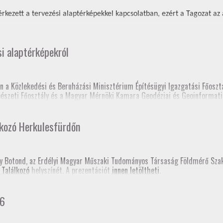
rkezett a tervezési alaptérképekkel kapcsolatban, ezért a Tagozat az al
si alaptérképekról
n a Közlekedési és Beruházási Minisztérium Építésügyi Igazgatási Főosztá
épészeti Főosztály és a Magyar Mérnöki Kamara Geodéziai és Geoinformati
 elnöksége nagyon sok tájékoztatón és fórumon tartott előadást a tervez
lkozó Herkulesfürdőn
lc, Fórum a szakcsoport szervezésében, szakmagyakorlók, kormányhivatal 
sy Botond, az Erdélyi Magyar Műszaki Tudományos Társaság Földmérő Sz
 Találkozó
helyszínét. A prezentációt
innen letöltheti
.
prém, Fórum a szakcsoport szervezésében, kormányhivatal (építési és föl
gerszeg, szakmai továbbképzés
hivatali Főosztályvezetők Értekezlete (online, mintegy 240 fő földhivatali
26
konferencia, Esztergom
 fórum a Baranya Vármegyei Kormányhivatal