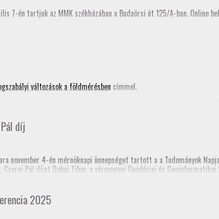
ilis 7-én tartjuk az MMK székházában a Budaörsi út 125/A-ban. Online bek
ogszabályi változások a földmérésben
címmel.
ta a 2024. évi FAP anyagunkat, a
Pontfelhők kiértékelése a mérnöki gya
nik az MMK honlapján is.
Pál díj
nknak!
ra november 4-én mérnöknapi ünnepséget tartott a a Tudományok Napja 
dr. Cserei Pál díjat Dobai Tibor, a vármegyei Geodéziai és Geoinformatik
 templomtorony) elmozdulás vizsgálata” című pálya munkájáért.
 Mérnöki Kamara korábbi elnöke, akinek emlékére alapították a díjat.
erencia 2025