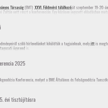
e form)
mányos Társaság
(EMT)
XXVI. Földmérő tálálkozó
ját szeptember 19-20-á
ki Zoltán vett részt a konferencián. Egy közösen jegyzett előadásban mu
Romániában most folyik a Földmérők Kamarájának szervezése. Emellett Ta
határozásról (PPP-RTK). Mindkét előadás megjelent a
konferencia online
i
edményeiről szóló hírlevelünket kiküldtük a tagjainknak, mely
itt
is megte
tagozati ügyrend
is.
erencia 2025
kgeodézia Konferencia, melyet a BME Általános és Felsőgeodézia Tanszé
ésként akkreditáltajuk. Sokaknak november 18-án jár le a GD-T minősítés
5. évi tisztújításra
t!