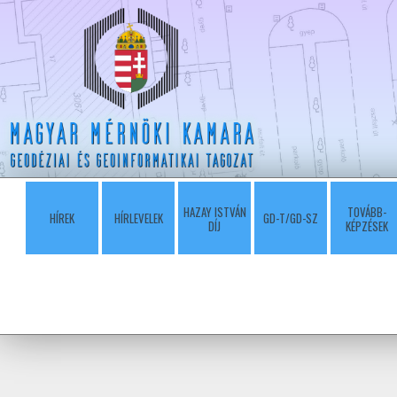
HAZAY ISTVÁN
TOVÁBB-
HÍREK
HÍRLEVELEK
GD-T/GD-SZ
DÍJ
KÉPZÉSEK