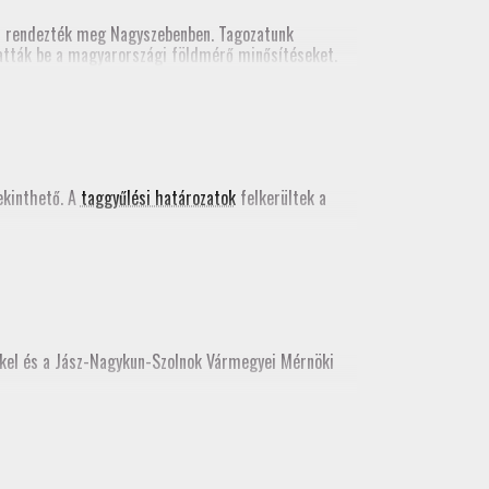
n rendezték meg Nagyszebenben. Tagozatunk
tatták be a magyarországi földmérő minősítéseket.
kács Bence egy szakmai előadást tartott a valós
 kiadványában
.
kinthető. A
taggyűlési határozatok
felkerültek a
kkel és a Jász-Nagykun-Szolnok Vármegyei Mérnöki
e, az idei továbbképzést még itt teljesíthetik.