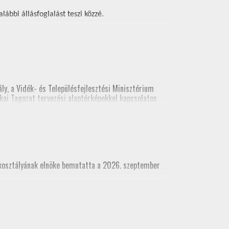
ábbi állásfoglalást teszi közzé.
ly, a Vidék- és Településfejlesztési Minisztérium
kai Tagozat tervezési alaptérképekkel kapcsolatos
ési alaptérképekről. A legutolsó előadás
(építési és földhivatali területről), építész kamara
akosztályának elnöke bemutatta a 2026. szeptember
dhivatali területről), építész kamara részvételével
 munkatárs részvételével)