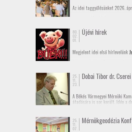
Az idei taggyűlésünket 2026. ápr
Meghívó
Elnöki beszámoló
Újévi hírek
80.
02.
01.
Megjelent idei első hírlevelünk
J
Az MMK Alelnöki Tanácsa befogad
remélhetőleg hamarosan megjele
Dobai Tibor dr. Cserei 
25.
Boldog Új Évet Kívánunk a tagjai
11.
23.
A Békés Vármegyei Mérnöki Kama
átadására is sor került. Idén a 
rendű vízszintes alappont (eleki
Dr. Cserei Pál a Békés Vármegyei
Mérnökgeodézia Konf
25.
11.
Gratulálunk!
07.