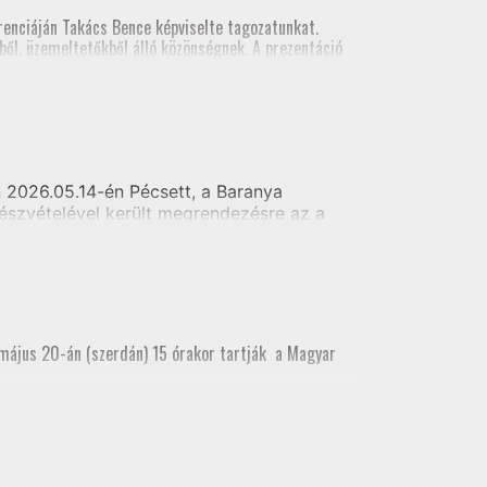
al földmérői számára
enciáján Takács Bence képviselte tagozatunkat.
ől, üzemeltetőkből álló közönségnek. A prezentáció
szt vett.
2026.05.14-én Pécsett, a Baranya
észvételével került megrendezésre az a
i alaptérkép készítés - Telekhatár kitűzés
 május 20-án (szerdán) 15 órakor tartják a Magyar