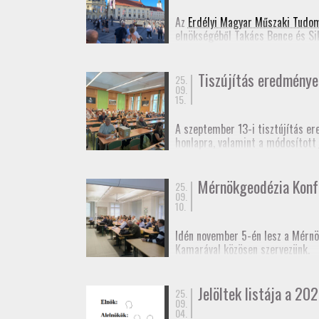
Jelentkezési lap
(Googl
Az
Erdélyi Magyar Műszaki Tudo
elnökségéből Takács Bence és Si
Ennek appropóját az adta, hogy 
idejű szabatos abszolút helymeg
Tiszújítás eredménye
25.
09.
15.
A szeptember 13-i tisztújítás er
honlapra, valamint a módosított
Fényképek
a taggyűlésről.
Mérnökgeodézia Konf
25.
09.
10.
Idén november 5-én lesz a Mérnö
Kamarával közösen szervezünk.
A rendezvényt kamarai továbbképz
Jelöltek listája a 202
25.
Várjuk még előadók jelentkezésé
09.
04.