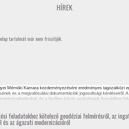
HÍREK
onlap tartalmát már nem frissítjük.
gyei Mérnöki Kamara kezdeményezésére eredményes
tagozatközi 
sének és a megvalósulási dokumentációk jogosultsági kérdéseiről. A 
 kompetenciahatárokat, és a jövőben közös workshopok formájában fol
ztető itt tekinthető meg.
zési feladatokhoz kötelező geodéziai felmérésről, az ing
l és az ágazati modernizációról