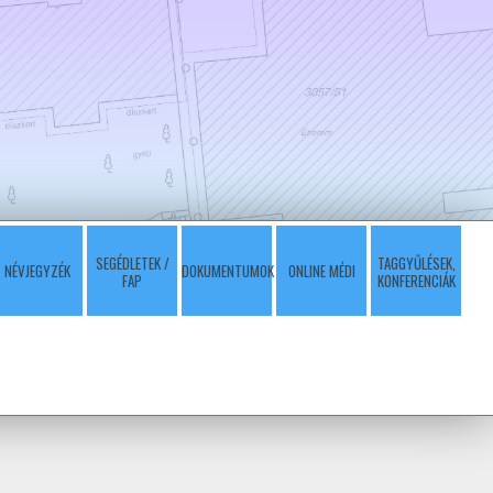
SEGÉDLETEK /
TAGGYŰLÉSEK,
NÉVJEGYZÉK
DOKUMENTUMOK
ONLINE MÉDI
FAP
KONFERENCIÁK