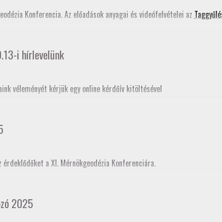
ati tudástár bővítése
című szakmai továbbképzés programjában is szerepe
geodézia Konferencia. Az előadások anyagai és videófelvételei az
Taggyűlé
13-i hírlevelünk
aink véleményét kérjük egy online kérdőív kitöltésével
5
z érdeklődőket a XI. Mérnökgeodézia Konferenciára.
ogramja
. A Jász-Nagykun-Szolnok Vármegyei Kamara honlapján
jelentkezh
cia kamararai továbbképzéskénti akkreditációja folyamatban van, így tov
ozó 2025