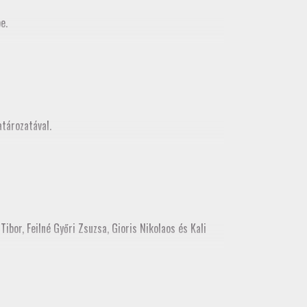
e.
MMK Geodéziai és Geoinformatikia Tagozata között
z, mely egy városnézéssel folytatódott
tározatával.
ibor, Feilné Győri Zsuzsa, Gioris Nikolaos és Kali
ékes tisztújításon tagozati tisztségre. Kérjük, hogy a