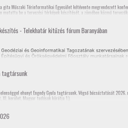
zék, Földmérő szaktanfolyam, Heves és Nógrád Vármegyei Kormányhivat
, szakmai továbbképzés (teljes megyei földhivatali részvétellel)
a gita Műszaki Térinformatikai Egyesület kétévente megrendezett konfer
os Szakfelügyelői Értekezlet (online, mintegy 70 fő részvételével)
n mutatta be a tervezési térképek készítését, a zömében közmű tervezőkb
 készítés - Telekhatár kitűzés fórum Baranyában
e volt, hogy a jelenlegi tagozati elnök mellett három korábbi elnök is ré
Geodéziai és Geoinformatikai Tagozatának szervezésében 
Építésügyi és Örökségvédelmi Főosztály munkatársainak r
ongrádi Zsolt előadásában tájékoztatást kaptak a Tervezés
a tagtársunk
rtelenséggel ehunyt Engedy Gyula tagtársunk. Végső búcsúztatását 2026.
XI. kerület, Magyar tudósok körútja 1.).
2026