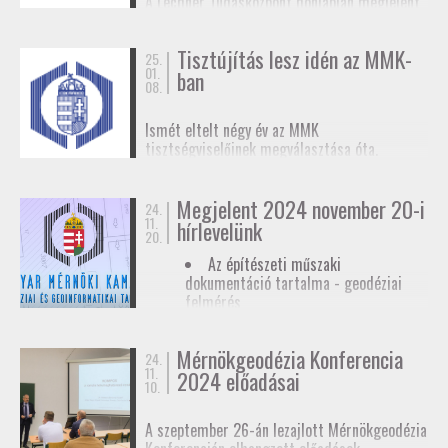
A Lechner Tudásközpont honlapján megjelent
biztosítunk tagjainknak a
továbbképzések
, a
egy
tájékoztató az egyéb célú földmérési
Mérnökgeodézia Konferenciák
és a
FAP
tevékenységhez szükséges
anyagok közzétételével.
Tisztújítás lesz idén az MMK-
adatszolgáltatásról
. Ez az ügymenet az E-ING
25.
01.
ban
elindulásáig lesz érvényben, ennek pontos
08.
dátumát még nem ismerjük.
Ismét eltelt négy év az MMK
tisztségviselőinek megválasztása óta.
Megkezdődőtt a jelöltállítási folyamat,
melyről
hírlevelünkben
tájékoztattuk
Megjelent 2024 november 20-i
tagjainkat.
24.
11.
hírlevelünk
20.
Az építészeti műszaki
dokumentáció tartalma - geodéziai
felmérés
Hatósági ellenőrzése - geodéziai
tervező
Mérnökgeodézia Konferencia
24.
11.
Hírlevél letöltése
2024 előadásai
10.
A szeptember 26-án lezajlott Mérnökgeodézia