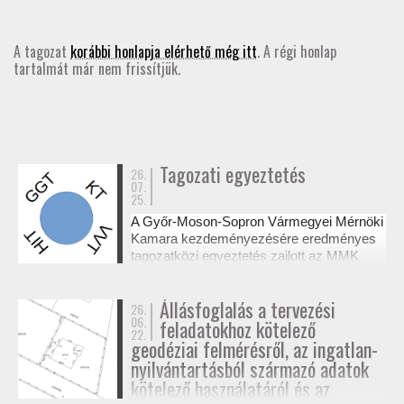
GD-T/GD-SZ
A tagozat
korábbi honlapja elérhető még itt
. A régi honlap
tartalmát már nem frissítjük.
TOVÁBBKÉPZÉSEK
SZAKCSOPORTOK
ELNÖKSÉG
Tagozati egyeztetés
26.
07.
25.
MUNKATERVEK, BESZÁMOLÓK
A Győr-Moson-Sopron Vármegyei Mérnöki
Kamara kezdeményezésére eredményes
HATÁROZATOK
tagozatközi egyeztetés zajlott az MMK
székházában a tervezési alaptérképek
készítésének és a megvalósulási
JOGSZABÁLYOK, SZABÁLYZATOK, SZABVÁNYOK
Állásfoglalás a tervezési
26.
dokumentációk jogosultsági kérdéseiről. A
06.
feladatokhoz kötelező
résztvevő tagozatok a 327/2015. (XI. 10.)
22.
NÉVJEGYZÉK
Korm. rendelet alapján tisztázták a
geodéziai felmérésről, az ingatlan-
kompetenciahatárokat, és a jövőben közös
nyilvántartásból származó adatok
workshopok formájában folytatják a
kötelező használatáról és az
SEGÉDLETEK / FAP
szakmai együttműködést.