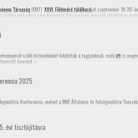
e form)
mányos Társaság
(EMT)
XXVI. Földmérő tálálkozó
ját szeptember 19-20-á
ki Zoltán vett részt a konferencián. Egy közösen jegyzett előadásban mu
Romániában most folyik a Földmérők Kamarájának szervezése. Emellett Ta
határozásról (PPP-RTK). Mindkét előadás megjelent a
konferencia online
i
edményeiről szóló hírlevelünket kiküldtük a tagjainknak, mely
itt
is megte
tagozati ügyrend
is.
erencia 2025
kgeodézia Konferencia, melyet a BME Általános és Felsőgeodézia Tanszé
ésként akkreditáltajuk. Sokaknak november 18-án jár le a GD-T minősítés
5. évi tisztújításra
t!