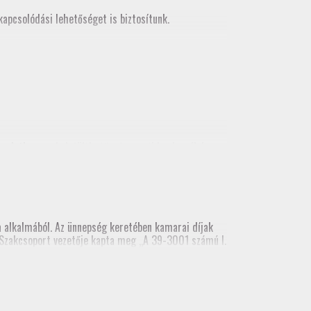
apcsolódási lehetőséget is biztosítunk.
korlatban
, mely letölthető a tagozati honlapról és
alkalmából. Az ünnepség keretében kamarai díjak
ai Szakcsoport vezetője kapta meg „A 39-3001 számú I.