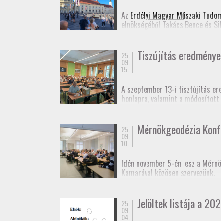
Jelentkezési lap
(Googl
Az
Erdélyi Magyar Műszaki Tudo
elnökségéből Takács Bence és Si
Ennek appropóját az adta, hogy 
idejű szabatos abszolút helymeg
Tiszújítás eredménye
25.
09.
15.
A szeptember 13-i tisztújítás er
honlapra, valamint a módosított
Fényképek
a taggyűlésről.
Mérnökgeodézia Konf
25.
09.
10.
Idén november 5-én lesz a Mérnö
Kamarával közösen szervezünk.
A rendezvényt kamarai továbbképz
Jelöltek listája a 202
25.
Várjuk még előadók jelentkezésé
09.
04.