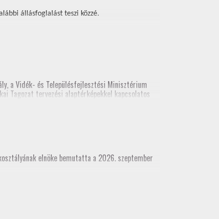
ábbi állásfoglalást teszi közzé.
ly, a Vidék- és Településfejlesztési Minisztérium
kai Tagozat tervezési alaptérképekkel kapcsolatos
ési alaptérképekről. A legutolsó előadás
(építési és földhivatali területről), építész kamara
akosztályának elnöke bemutatta a 2026. szeptember
dhivatali területről), építész kamara részvételével
 munkatárs részvételével)