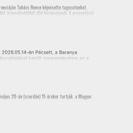
al földmérői számára
enciáján Takács Bence képviselte tagozatunkat.
ől, üzemeltetőkből álló közönségnek. A prezentáció
szt vett.
2026.05.14-én Pécsett, a Baranya
észvételével került megrendezésre az a
i alaptérkép készítés - Telekhatár kitűzés
 május 20-án (szerdán) 15 órakor tartják a Magyar