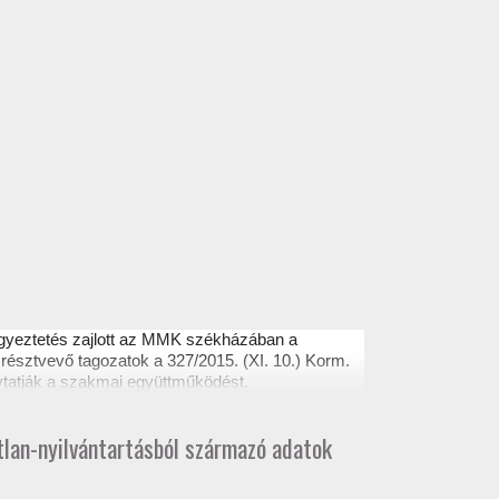
egyeztetés zajlott az MMK székházában a
résztvevő tagozatok a 327/2015. (XI. 10.) Korm.
ytatják a szakmai együttműködést.
atlan-nyilvántartásból származó adatok