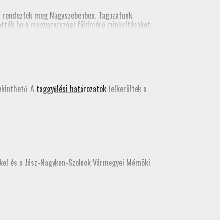
n rendezték meg Nagyszebenben. Tagozatunk
tatták be a magyarországi földmérő minősítéseket.
kács Bence egy szakmai előadást tartott a valós
 kiadványában
.
kinthető. A
taggyűlési határozatok
felkerültek a
kkel és a Jász-Nagykun-Szolnok Vármegyei Mérnöki
e, az idei továbbképzést még itt teljesíthetik.