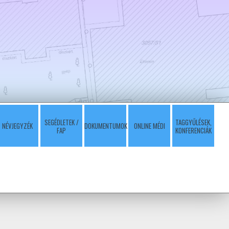
SEGÉDLETEK /
TAGGYŰLÉSEK,
NÉVJEGYZÉK
DOKUMENTUMOK
ONLINE MÉDI
FAP
KONFERENCIÁK