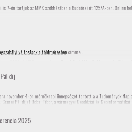
ilis 7-én tartjuk az MMK székházában a Budaörsi út 125/A-ban. Online bek
ogszabályi változások a földmérésben
címmel.
ta a 2024. évi FAP anyagunkat, a
Pontfelhők kiértékelése a mérnöki gya
nik az MMK honlapján is.
Pál díj
nknak!
ra november 4-én mérnöknapi ünnepséget tartott a a Tudományok Napja 
dr. Cserei Pál díjat Dobai Tibor, a vármegyei Geodéziai és Geoinformatik
 templomtorony) elmozdulás vizsgálata” című pálya munkájáért.
 Mérnöki Kamara korábbi elnöke, akinek emlékére alapították a díjat.
erencia 2025