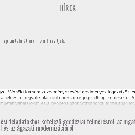
HÍREK
onlap tartalmát már nem frissítjük.
gyei Mérnöki Kamara kezdeményezésére eredményes
tagozatközi 
sének és a megvalósulási dokumentációk jogosultsági kérdéseiről. A 
 kompetenciahatárokat, és a jövőben közös workshopok formájában fol
ztető itt tekinthető meg.
zési feladatokhoz kötelező geodéziai felmérésről, az ing
l és az ágazati modernizációról