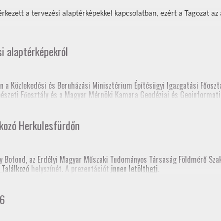
rkezett a tervezési alaptérképekkel kapcsolatban, ezért a Tagozat az al
si alaptérképekról
n a Közlekedési és Beruházási Minisztérium Építésügyi Igazgatási Főosztá
épészeti Főosztály és a Magyar Mérnöki Kamara Geodéziai és Geoinformati
 elnöksége nagyon sok tájékoztatón és fórumon tartott előadást a tervez
lkozó Herkulesfürdőn
lc, Fórum a szakcsoport szervezésében, szakmagyakorlók, kormányhivatal 
sy Botond, az Erdélyi Magyar Műszaki Tudományos Társaság Földmérő Sz
 Találkozó
helyszínét. A prezentációt
innen letöltheti
.
prém, Fórum a szakcsoport szervezésében, kormányhivatal (építési és föl
gerszeg, szakmai továbbképzés
hivatali Főosztályvezetők Értekezlete (online, mintegy 240 fő földhivatali
26
konferencia, Esztergom
 fórum a Baranya Vármegyei Kormányhivatal