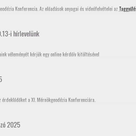
ati tudástár bővítése
című szakmai továbbképzés programjában is szerepe
geodézia Konferencia. Az előadások anyagai és videófelvételei az
Taggyűlé
13-i hírlevelünk
aink véleményét kérjük egy online kérdőív kitöltésével
5
z érdeklődőket a XI. Mérnökgeodézia Konferenciára.
ogramja
. A Jász-Nagykun-Szolnok Vármegyei Kamara honlapján
jelentkezh
cia kamararai továbbképzéskénti akkreditációja folyamatban van, így tov
ozó 2025