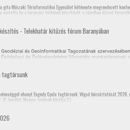
zék, Földmérő szaktanfolyam, Heves és Nógrád Vármegyei Kormányhivat
, szakmai továbbképzés (teljes megyei földhivatali részvétellel)
a gita Műszaki Térinformatikai Egyesület kétévente megrendezett konfer
os Szakfelügyelői Értekezlet (online, mintegy 70 fő részvételével)
n mutatta be a tervezési térképek készítését, a zömében közmű tervezőkb
 készítés - Telekhatár kitűzés fórum Baranyában
e volt, hogy a jelenlegi tagozati elnök mellett három korábbi elnök is ré
Geodéziai és Geoinformatikai Tagozatának szervezésében 
Építésügyi és Örökségvédelmi Főosztály munkatársainak r
ongrádi Zsolt előadásában tájékoztatást kaptak a Tervezés
a tagtársunk
rtelenséggel ehunyt Engedy Gyula tagtársunk. Végső búcsúztatását 2026.
XI. kerület, Magyar tudósok körútja 1.).
2026