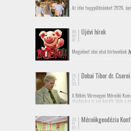
Az idei taggyűlésünket 2026. ápr
Meghívó
Elnöki beszámoló
Újévi hírek
80.
02.
01.
Megjelent idei első hírlevelünk
J
Az MMK Alelnöki Tanácsa befogad
remélhetőleg hamarosan megjele
Dobai Tibor dr. Cserei 
25.
Boldog Új Évet Kívánunk a tagjai
11.
23.
A Békés Vármegyei Mérnöki Kama
átadására is sor került. Idén a 
rendű vízszintes alappont (eleki
Dr. Cserei Pál a Békés Vármegyei
Mérnökgeodézia Konf
25.
11.
Gratulálunk!
07.