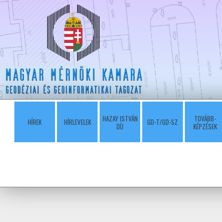
HAZAY ISTVÁN
TOVÁBB-
HÍREK
HÍRLEVELEK
GD-T/GD-SZ
DÍJ
KÉPZÉSEK