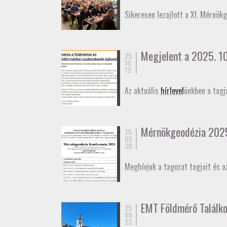
November 27-én az
Alaponthálóz
Sikeresen lezajlott a XI. Mérnök
elmozdulásának vizsgálatáról.
Megjelent a 2025. 10.
25.
10.
13.
Az aktuális
hírlevel
ünkben a tagj
Mérnökgeodézia 202
25.
09.
30.
Meghívjuk a tagozat tagjait és a
Összeállt az idei konferencia
pr
határidő október 29. A konferen
EMT Földmérő Találk
25.
Meghívó
09.
Program
23.