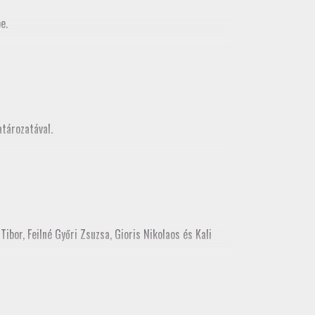
e.
MMK Geodéziai és Geoinformatikia Tagozata között
z, mely egy városnézéssel folytatódott
tározatával.
ibor, Feilné Győri Zsuzsa, Gioris Nikolaos és Kali
ékes tisztújításon tagozati tisztségre. Kérjük, hogy a