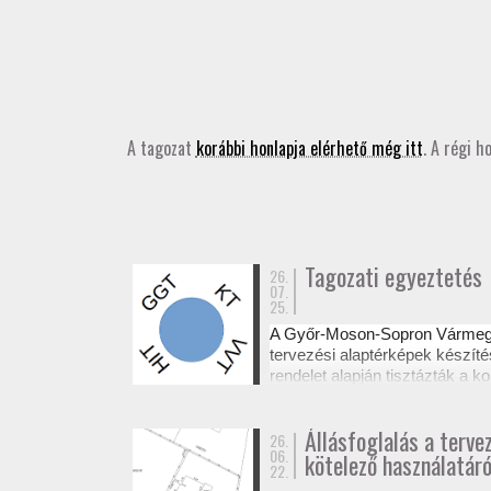
A tagozat
korábbi honlapja elérhető még itt
. A régi h
Tagozati egyeztetés
26.
07.
25.
A Győr-Moson-Sopron Várme
tervezési alaptérképek készíté
rendelet alapján tisztázták a
Az egyeztetésről készült emléke
Állásfoglalás a terve
26.
06.
kötelező használatáró
22.