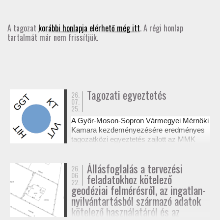
GD-T/GD-SZ
A tagozat
korábbi honlapja elérhető még itt
. A régi honlap
tartalmát már nem frissítjük.
TOVÁBBKÉPZÉSEK
SZAKCSOPORTOK
ELNÖKSÉG
Tagozati egyeztetés
26.
07.
25.
MUNKATERVEK, BESZÁMOLÓK
A Győr-Moson-Sopron Vármegyei Mérnöki
Kamara kezdeményezésére eredményes
HATÁROZATOK
tagozatközi egyeztetés zajlott az MMK
székházában a tervezési alaptérképek
készítésének és a megvalósulási
JOGSZABÁLYOK, SZABÁLYZATOK, SZABVÁNYOK
Állásfoglalás a tervezési
26.
dokumentációk jogosultsági kérdéseiről. A
06.
feladatokhoz kötelező
résztvevő tagozatok a 327/2015. (XI. 10.)
22.
NÉVJEGYZÉK
Korm. rendelet alapján tisztázták a
geodéziai felmérésről, az ingatlan-
kompetenciahatárokat, és a jövőben közös
nyilvántartásból származó adatok
workshopok formájában folytatják a
kötelező használatáról és az
SEGÉDLETEK / FAP
szakmai együttműködést.