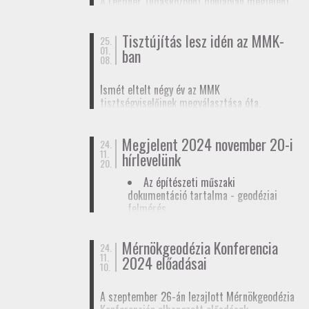
A Lechner Tudásközpont honlapján megjelent
biztosítunk tagjainknak a
továbbképzések
, a
egy
tájékoztató az egyéb célú földmérési
Mérnökgeodézia Konferenciák
és a
FAP
tevékenységhez szükséges
anyagok közzétételével.
Tisztújítás lesz idén az MMK-
adatszolgáltatásról
. Ez az ügymenet az E-ING
25.
01.
ban
elindulásáig lesz érvényben, ennek pontos
08.
dátumát még nem ismerjük.
Ismét eltelt négy év az MMK
tisztségviselőinek megválasztása óta.
Megkezdődőtt a jelöltállítási folyamat,
melyről
hírlevelünkben
tájékoztattuk
Megjelent 2024 november 20-i
tagjainkat.
24.
11.
hírlevelünk
20.
Az építészeti műszaki
dokumentáció tartalma - geodéziai
felmérés
Hatósági ellenőrzése - geodéziai
tervező
Mérnökgeodézia Konferencia
24.
11.
Hírlevél letöltése
2024 előadásai
10.
A szeptember 26-án lezajlott Mérnökgeodézia