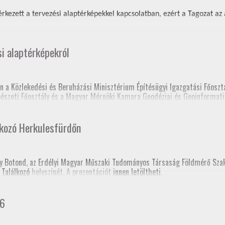
rkezett a tervezési alaptérképekkel kapcsolatban, ezért a Tagozat az al
si alaptérképekról
n a Közlekedési és Beruházási Minisztérium Építésügyi Igazgatási Főosztá
épészeti Főosztály és a Magyar Mérnöki Kamara Geodéziai és Geoinformati
 elnöksége nagyon sok tájékoztatón és fórumon tartott előadást a tervez
lkozó Herkulesfürdőn
lc, Fórum a szakcsoport szervezésében, szakmagyakorlók, kormányhivatal 
sy Botond, az Erdélyi Magyar Műszaki Tudományos Társaság Földmérő Sz
 Találkozó
helyszínét. A prezentációt
innen letöltheti
.
prém, Fórum a szakcsoport szervezésében, kormányhivatal (építési és föl
gerszeg, szakmai továbbképzés
hivatali Főosztályvezetők Értekezlete (online, mintegy 240 fő földhivatali
26
konferencia, Esztergom
 fórum a Baranya Vármegyei Kormányhivatal