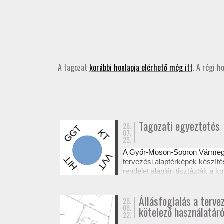
A tagozat
korábbi honlapja elérhető még itt
. A régi h
Tagozati egyeztetés
26.
07.
25.
A Győr-Moson-Sopron Várme
tervezési alaptérképek készíté
rendelet alapján tisztázták a
Az egyeztetésről készült emléke
Állásfoglalás a terve
26.
06.
kötelező használatáró
22.