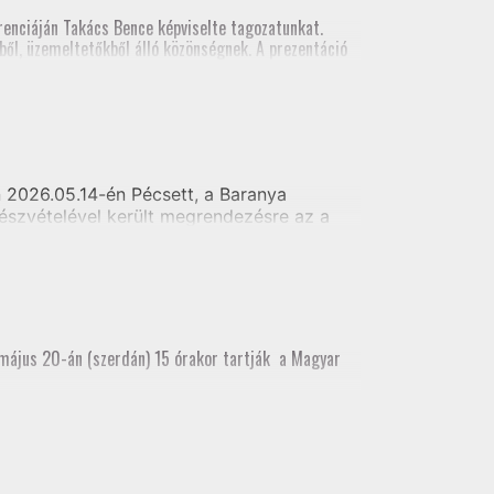
al földmérői számára
enciáján Takács Bence képviselte tagozatunkat.
ől, üzemeltetőkből álló közönségnek. A prezentáció
szt vett.
2026.05.14-én Pécsett, a Baranya
észvételével került megrendezésre az a
i alaptérkép készítés - Telekhatár kitűzés
 május 20-án (szerdán) 15 órakor tartják a Magyar