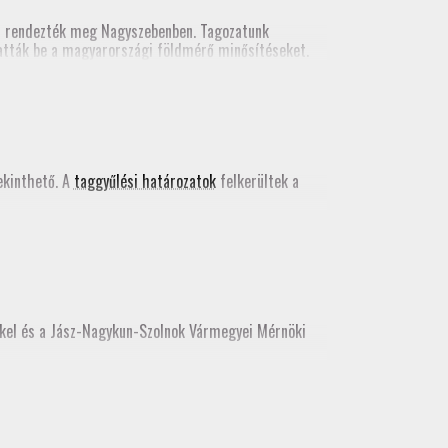
n rendezték meg Nagyszebenben. Tagozatunk
tatták be a magyarországi földmérő minősítéseket.
kács Bence egy szakmai előadást tartott a valós
 kiadványában
.
kinthető. A
taggyűlési határozatok
felkerültek a
kkel és a Jász-Nagykun-Szolnok Vármegyei Mérnöki
e, az idei továbbképzést még itt teljesíthetik.