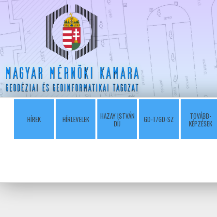
HAZAY ISTVÁN
TOVÁBB-
HÍREK
HÍRLEVELEK
GD-T/GD-SZ
DÍJ
KÉPZÉSEK