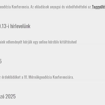
ati tudástár bővítése
című szakmai továbbképzés programjában is szerepe
geodézia Konferencia. Az előadások anyagai és videófelvételei az
Taggyűlé
13-i hírlevelünk
aink véleményét kérjük egy online kérdőív kitöltésével
5
z érdeklődőket a XI. Mérnökgeodézia Konferenciára.
ogramja
. A Jász-Nagykun-Szolnok Vármegyei Kamara honlapján
jelentkezh
cia kamararai továbbképzéskénti akkreditációja folyamatban van, így tov
ozó 2025