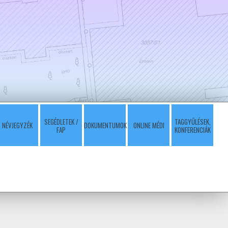
SEGÉDLETEK /
TAGGYŰLÉSEK,
NÉVJEGYZÉK
DOKUMENTUMOK
ONLINE MÉDI
FAP
KONFERENCIÁK