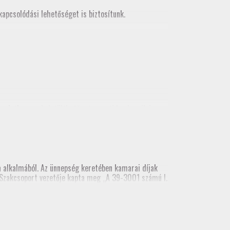
apcsolódási lehetőséget is biztosítunk.
korlatban
, mely letölthető a tagozati honlapról és
alkalmából. Az ünnepség keretében kamarai díjak
ai Szakcsoport vezetője kapta meg „A 39-3001 számú I.