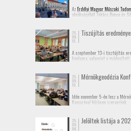
Jelentkezési lap
(Googl
Az
Erdélyi Magyar Műszaki Tudo
elnökségéből Takács Bence és Si
Ennek appropóját az adta, hogy 
idejű szabatos abszolút helymeg
Tiszújítás eredménye
25.
09.
15.
A szeptember 13-i tisztújítás er
honlapra, valamint a módosított
Fényképek
a taggyűlésről.
Mérnökgeodézia Konf
25.
09.
10.
Idén november 5-én lesz a Mérnö
Kamarával közösen szervezünk.
A rendezvényt kamarai továbbképz
Jelöltek listája a 202
25.
Várjuk még előadók jelentkezésé
09.
04.