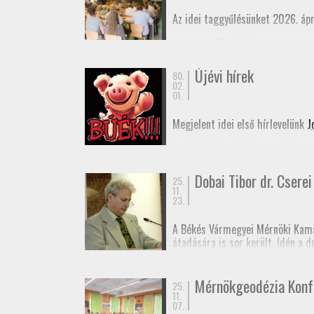
Az idei taggyűlésünket 2026. ápr
Meghívó
Elnöki beszámoló
Újévi hírek
80.
02.
01.
Megjelent idei első hírlevelünk
J
Az MMK Alelnöki Tanácsa befogad
remélhetőleg hamarosan megjele
Dobai Tibor dr. Cserei 
25.
Boldog Új Évet Kívánunk a tagjai
11.
23.
A Békés Vármegyei Mérnöki Kama
átadására is sor került. Idén a 
rendű vízszintes alappont (eleki
Dr. Cserei Pál a Békés Vármegyei
Mérnökgeodézia Konf
25.
11.
Gratulálunk!
07.