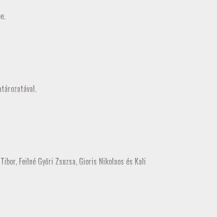
e.
MMK Geodéziai és Geoinformatikia Tagozata között
z, mely egy városnézéssel folytatódott
tározatával.
ibor, Feilné Győri Zsuzsa, Gioris Nikolaos és Kali
ékes tisztújításon tagozati tisztségre. Kérjük, hogy a