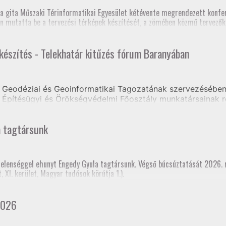
zék, Földmérő szaktanfolyam, Heves és Nógrád Vármegyei Kormányhivat
, szakmai továbbképzés (teljes megyei földhivatali részvétellel)
a gita Műszaki Térinformatikai Egyesület kétévente megrendezett konfer
os Szakfelügyelői Értekezlet (online, mintegy 70 fő részvételével)
n mutatta be a tervezési térképek készítését, a zömében közmű tervezőkb
 készítés - Telekhatár kitűzés fórum Baranyában
e volt, hogy a jelenlegi tagozati elnök mellett három korábbi elnök is ré
Geodéziai és Geoinformatikai Tagozatának szervezésében 
Építésügyi és Örökségvédelmi Főosztály munkatársainak r
ongrádi Zsolt előadásában tájékoztatást kaptak a Tervezés
a tagtársunk
rtelenséggel ehunyt Engedy Gyula tagtársunk. Végső búcsúztatását 2026.
XI. kerület, Magyar tudósok körútja 1.).
2026