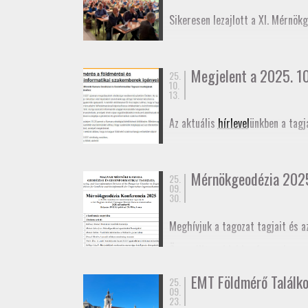
November 27-én az
Alaponthálóz
Sikeresen lezajlott a XI. Mérnök
elmozdulásának vizsgálatáról.
Megjelent a 2025. 10.
25.
10.
13.
Az aktuális
hírlevel
ünkben a tagj
Mérnökgeodézia 202
25.
09.
30.
Meghívjuk a tagozat tagjait és a
Összeállt az idei konferencia
pr
határidő október 29. A konferen
EMT Földmérő Találk
25.
Meghívó
09.
Program
23.