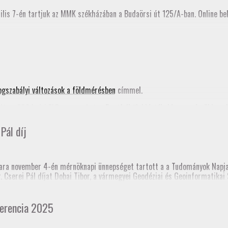
ilis 7-én tartjuk az MMK székházában a Budaörsi út 125/A-ban. Online bek
ogszabályi változások a földmérésben
címmel.
ta a 2024. évi FAP anyagunkat, a
Pontfelhők kiértékelése a mérnöki gya
nik az MMK honlapján is.
Pál díj
nknak!
ra november 4-én mérnöknapi ünnepséget tartott a a Tudományok Napja 
dr. Cserei Pál díjat Dobai Tibor, a vármegyei Geodéziai és Geoinformatik
 templomtorony) elmozdulás vizsgálata” című pálya munkájáért.
 Mérnöki Kamara korábbi elnöke, akinek emlékére alapították a díjat.
erencia 2025