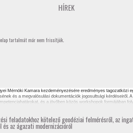
HÍREK
onlap tartalmát már nem frissítjük.
gyei Mérnöki Kamara kezdeményezésére eredményes
tagozatközi 
sének és a megvalósulási dokumentációk jogosultsági kérdéseiről. A 
 kompetenciahatárokat, és a jövőben közös workshopok formájában fol
ztető itt tekinthető meg.
zési feladatokhoz kötelező geodéziai felmérésről, az ing
l és az ágazati modernizációról