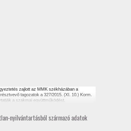
egyeztetés zajlott az MMK székházában a
résztvevő tagozatok a 327/2015. (XI. 10.) Korm.
ytatják a szakmai együttműködést.
atlan-nyilvántartásból származó adatok