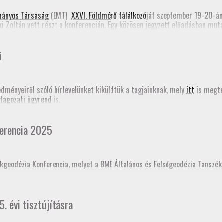
e form)
mányos Társaság
(EMT)
XXVI. Földmérő tálálkozó
ját szeptember 19-20-á
ki Zoltán vett részt a konferencián. Egy közösen jegyzett előadásban mu
Romániában most folyik a Földmérők Kamarájának szervezése. Emellett Ta
határozásról (PPP-RTK). Mindkét előadás megjelent a
konferencia online
i
edményeiről szóló hírlevelünket kiküldtük a tagjainknak, mely
itt
is megte
tagozati ügyrend
is.
erencia 2025
kgeodézia Konferencia, melyet a BME Általános és Felsőgeodézia Tanszé
ésként akkreditáltajuk. Sokaknak november 18-án jár le a GD-T minősítés
5. évi tisztújításra
t!