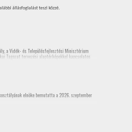
ábbi állásfoglalást teszi közzé.
ly, a Vidék- és Településfejlesztési Minisztérium
kai Tagozat tervezési alaptérképekkel kapcsolatos
ési alaptérképekről. A legutolsó előadás
(építési és földhivatali területről), építész kamara
akosztályának elnöke bemutatta a 2026. szeptember
dhivatali területről), építész kamara részvételével
 munkatárs részvételével)