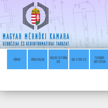
HAZAY ISTVÁN
TOVÁBB-
HÍREK
HÍRLEVELEK
GD-T/GD-SZ
DÍJ
KÉPZÉSEK