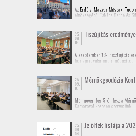
Jelentkezési lap
(Googl
Az
Erdélyi Magyar Műszaki Tudo
elnökségéből Takács Bence és Si
Ennek appropóját az adta, hogy 
idejű szabatos abszolút helymeg
Tiszújítás eredménye
25.
09.
15.
A szeptember 13-i tisztújítás er
honlapra, valamint a módosított
Fényképek
a taggyűlésről.
Mérnökgeodézia Konf
25.
09.
10.
Idén november 5-én lesz a Mérnö
Kamarával közösen szervezünk.
A rendezvényt kamarai továbbképz
Jelöltek listája a 202
25.
Várjuk még előadók jelentkezésé
09.
04.