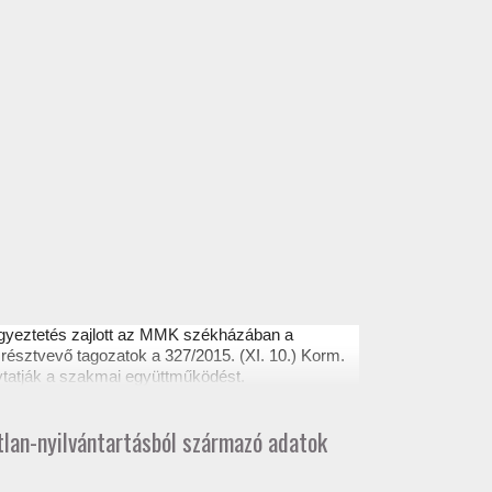
egyeztetés zajlott az MMK székházában a
résztvevő tagozatok a 327/2015. (XI. 10.) Korm.
ytatják a szakmai együttműködést.
atlan-nyilvántartásból származó adatok