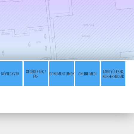
SEGÉDLETEK /
TAGGYŰLÉSEK,
NÉVJEGYZÉK
DOKUMENTUMOK
ONLINE MÉDI
FAP
KONFERENCIÁK