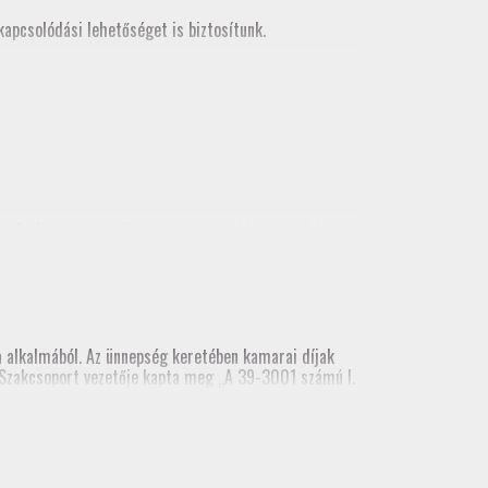
apcsolódási lehetőséget is biztosítunk.
korlatban
, mely letölthető a tagozati honlapról és
alkalmából. Az ünnepség keretében kamarai díjak
ai Szakcsoport vezetője kapta meg „A 39-3001 számú I.