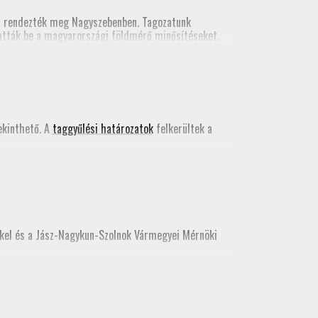
n rendezték meg Nagyszebenben. Tagozatunk
tatták be a magyarországi földmérő minősítéseket.
kács Bence egy szakmai előadást tartott a valós
 kiadványában
.
kinthető. A
taggyűlési határozatok
felkerültek a
kkel és a Jász-Nagykun-Szolnok Vármegyei Mérnöki
e, az idei továbbképzést még itt teljesíthetik.