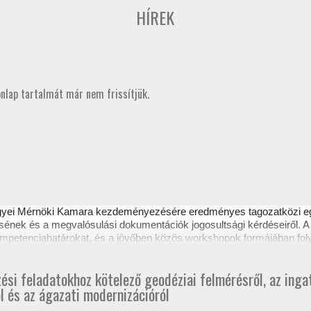
HÍREK
onlap tartalmát már nem frissítjük.
gyei Mérnöki Kamara kezdeményezésére eredményes
tagozatközi 
sének és a megvalósulási dokumentációk jogosultsági kérdéseiről. A 
 kompetenciahatárokat, és a jövőben közös workshopok formájában fol
ztető itt tekinthető meg.
zési feladatokhoz kötelező geodéziai felmérésről, az ing
l és az ágazati modernizációról