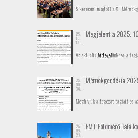
November 27-én az
Alaponthálóz
Sikeresen lezajlott a XI. Mérnök
elmozdulásának vizsgálatáról.
Megjelent a 2025. 10.
25.
10.
13.
Az aktuális
hírlevel
ünkben a tagj
Mérnökgeodézia 202
25.
09.
30.
Meghívjuk a tagozat tagjait és a
Összeállt az idei konferencia
pr
határidő október 29. A konferen
EMT Földmérő Találk
25.
Meghívó
09.
Program
23.