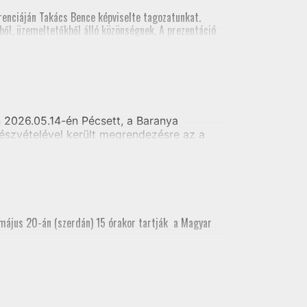
al földmérői számára
enciáján Takács Bence képviselte tagozatunkat.
ől, üzemeltetőkből álló közönségnek. A prezentáció
szt vett.
2026.05.14-én Pécsett, a Baranya
észvételével került megrendezésre az a
i alaptérkép készítés - Telekhatár kitűzés
 május 20-án (szerdán) 15 órakor tartják a Magyar