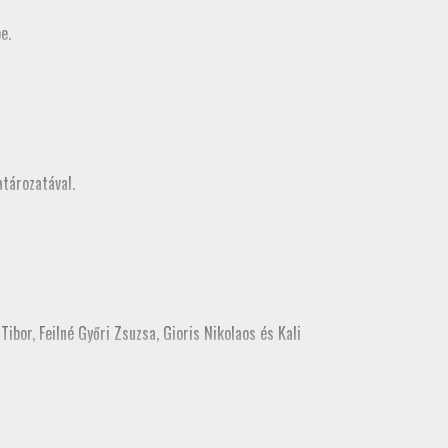
e.
MMK Geodéziai és Geoinformatikia Tagozata között
z, mely egy városnézéssel folytatódott
tározatával.
ibor, Feilné Győri Zsuzsa, Gioris Nikolaos és Kali
ékes tisztújításon tagozati tisztségre. Kérjük, hogy a