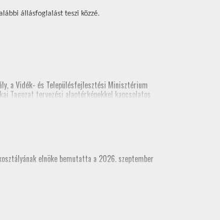
ábbi állásfoglalást teszi közzé.
ly, a Vidék- és Településfejlesztési Minisztérium
kai Tagozat tervezési alaptérképekkel kapcsolatos
ési alaptérképekről. A legutolsó előadás
(építési és földhivatali területről), építész kamara
akosztályának elnöke bemutatta a 2026. szeptember
dhivatali területről), építész kamara részvételével
 munkatárs részvételével)