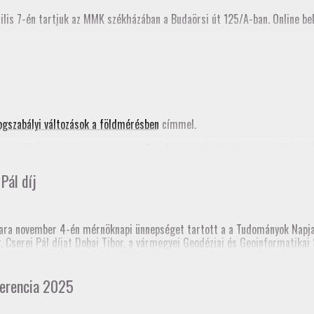
ilis 7-én tartjuk az MMK székházában a Budaörsi út 125/A-ban. Online bek
ogszabályi változások a földmérésben
címmel.
ta a 2024. évi FAP anyagunkat, a
Pontfelhők kiértékelése a mérnöki gya
nik az MMK honlapján is.
Pál díj
nknak!
ra november 4-én mérnöknapi ünnepséget tartott a a Tudományok Napja 
dr. Cserei Pál díjat Dobai Tibor, a vármegyei Geodéziai és Geoinformatik
 templomtorony) elmozdulás vizsgálata” című pálya munkájáért.
 Mérnöki Kamara korábbi elnöke, akinek emlékére alapították a díjat.
erencia 2025