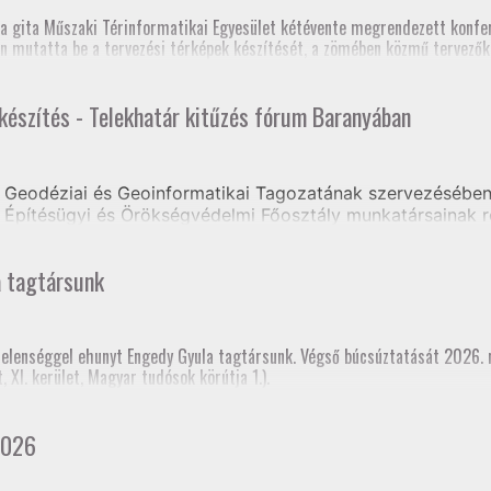
zék, Földmérő szaktanfolyam, Heves és Nógrád Vármegyei Kormányhivat
, szakmai továbbképzés (teljes megyei földhivatali részvétellel)
a gita Műszaki Térinformatikai Egyesület kétévente megrendezett konfer
os Szakfelügyelői Értekezlet (online, mintegy 70 fő részvételével)
n mutatta be a tervezési térképek készítését, a zömében közmű tervezőkb
 készítés - Telekhatár kitűzés fórum Baranyában
e volt, hogy a jelenlegi tagozati elnök mellett három korábbi elnök is ré
Geodéziai és Geoinformatikai Tagozatának szervezésében 
Építésügyi és Örökségvédelmi Főosztály munkatársainak r
ongrádi Zsolt előadásában tájékoztatást kaptak a Tervezés
a tagtársunk
rtelenséggel ehunyt Engedy Gyula tagtársunk. Végső búcsúztatását 2026.
XI. kerület, Magyar tudósok körútja 1.).
2026