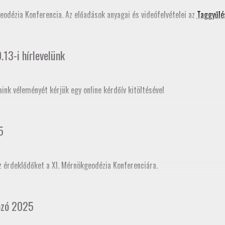
ati tudástár bővítése
című szakmai továbbképzés programjában is szerepe
geodézia Konferencia. Az előadások anyagai és videófelvételei az
Taggyűlé
13-i hírlevelünk
aink véleményét kérjük egy online kérdőív kitöltésével
5
z érdeklődőket a XI. Mérnökgeodézia Konferenciára.
ogramja
. A Jász-Nagykun-Szolnok Vármegyei Kamara honlapján
jelentkezh
cia kamararai továbbképzéskénti akkreditációja folyamatban van, így tov
ozó 2025