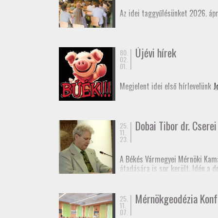
Az idei taggyűlésünket 2026. ápr
Meghívó
Elnöki beszámoló
Újévi hírek
80.
02.
01.
Megjelent idei első hírlevelünk
J
Az MMK Alelnöki Tanácsa befogad
remélhetőleg hamarosan megjele
Dobai Tibor dr. Cserei 
25.
Boldog Új Évet Kívánunk a tagjai
11.
23.
A Békés Vármegyei Mérnöki Kama
átadására is sor került. Idén a 
rendű vízszintes alappont (eleki
Dr. Cserei Pál a Békés Vármegyei
Mérnökgeodézia Konf
25.
11.
Gratulálunk!
07.