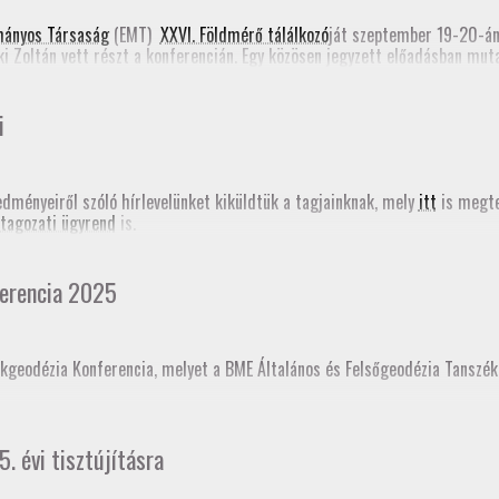
e form)
mányos Társaság
(EMT)
XXVI. Földmérő tálálkozó
ját szeptember 19-20-á
ki Zoltán vett részt a konferencián. Egy közösen jegyzett előadásban mu
Romániában most folyik a Földmérők Kamarájának szervezése. Emellett Ta
határozásról (PPP-RTK). Mindkét előadás megjelent a
konferencia online
i
edményeiről szóló hírlevelünket kiküldtük a tagjainknak, mely
itt
is megte
tagozati ügyrend
is.
erencia 2025
kgeodézia Konferencia, melyet a BME Általános és Felsőgeodézia Tanszé
ésként akkreditáltajuk. Sokaknak november 18-án jár le a GD-T minősítés
5. évi tisztújításra
t!