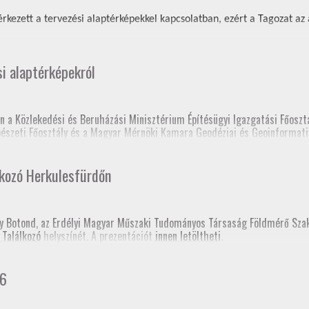
rkezett a tervezési alaptérképekkel kapcsolatban, ezért a Tagozat az al
si alaptérképekról
n a Közlekedési és Beruházási Minisztérium Építésügyi Igazgatási Főosztá
épészeti Főosztály és a Magyar Mérnöki Kamara Geodéziai és Geoinformati
 elnöksége nagyon sok tájékoztatón és fórumon tartott előadást a tervez
lkozó Herkulesfürdőn
lc, Fórum a szakcsoport szervezésében, szakmagyakorlók, kormányhivatal 
sy Botond, az Erdélyi Magyar Műszaki Tudományos Társaság Földmérő Sz
 Találkozó
helyszínét. A prezentációt
innen letöltheti
.
prém, Fórum a szakcsoport szervezésében, kormányhivatal (építési és föl
gerszeg, szakmai továbbképzés
hivatali Főosztályvezetők Értekezlete (online, mintegy 240 fő földhivatali
26
konferencia, Esztergom
 fórum a Baranya Vármegyei Kormányhivatal