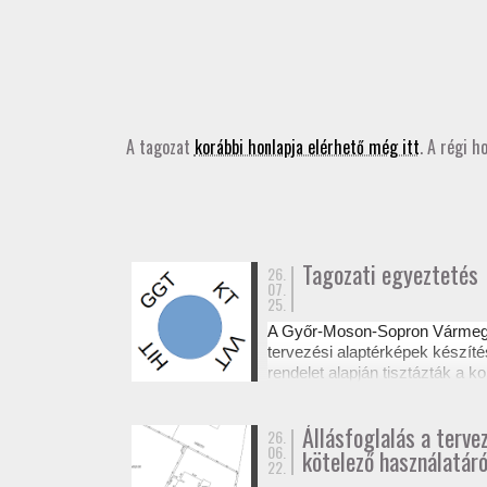
A tagozat
korábbi honlapja elérhető még itt
. A régi h
Tagozati egyeztetés
26.
07.
25.
A Győr-Moson-Sopron Várme
tervezési alaptérképek készíté
rendelet alapján tisztázták a
Az egyeztetésről készült emléke
Állásfoglalás a terve
26.
06.
kötelező használatáró
22.