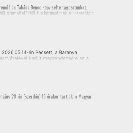
al földmérői számára
enciáján Takács Bence képviselte tagozatunkat.
ől, üzemeltetőkből álló közönségnek. A prezentáció
szt vett.
2026.05.14-én Pécsett, a Baranya
észvételével került megrendezésre az a
i alaptérkép készítés - Telekhatár kitűzés
 május 20-án (szerdán) 15 órakor tartják a Magyar