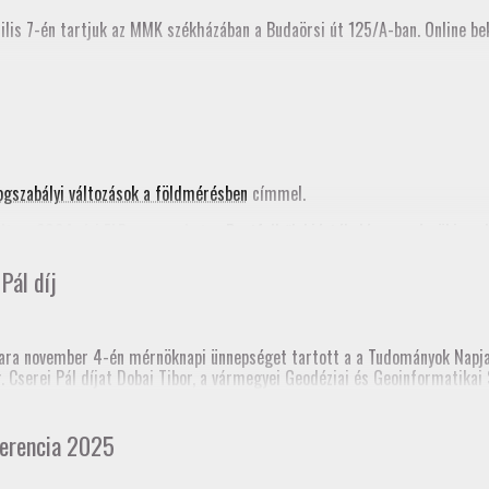
ilis 7-én tartjuk az MMK székházában a Budaörsi út 125/A-ban. Online bek
ogszabályi változások a földmérésben
címmel.
ta a 2024. évi FAP anyagunkat, a
Pontfelhők kiértékelése a mérnöki gya
nik az MMK honlapján is.
Pál díj
nknak!
ra november 4-én mérnöknapi ünnepséget tartott a a Tudományok Napja 
dr. Cserei Pál díjat Dobai Tibor, a vármegyei Geodéziai és Geoinformatik
 templomtorony) elmozdulás vizsgálata” című pálya munkájáért.
 Mérnöki Kamara korábbi elnöke, akinek emlékére alapították a díjat.
erencia 2025