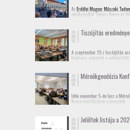
Jelentkezési lap
(Googl
Az
Erdélyi Magyar Műszaki Tudo
elnökségéből Takács Bence és Si
Ennek appropóját az adta, hogy 
idejű szabatos abszolút helymeg
Tiszújítás eredménye
25.
09.
15.
A szeptember 13-i tisztújítás er
honlapra, valamint a módosított
Fényképek
a taggyűlésről.
Mérnökgeodézia Konf
25.
09.
10.
Idén november 5-én lesz a Mérnö
Kamarával közösen szervezünk.
A rendezvényt kamarai továbbképz
Jelöltek listája a 202
25.
Várjuk még előadók jelentkezésé
09.
04.