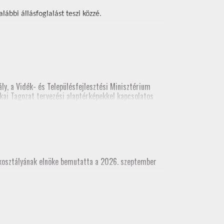
ábbi állásfoglalást teszi közzé.
ly, a Vidék- és Településfejlesztési Minisztérium
kai Tagozat tervezési alaptérképekkel kapcsolatos
ési alaptérképekről. A legutolsó előadás
(építési és földhivatali területről), építész kamara
akosztályának elnöke bemutatta a 2026. szeptember
dhivatali területről), építész kamara részvételével
 munkatárs részvételével)