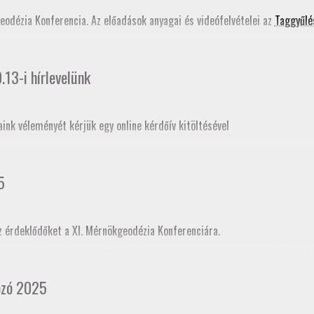
ati tudástár bővítése
című szakmai továbbképzés programjában is szerepe
geodézia Konferencia. Az előadások anyagai és videófelvételei az
Taggyűlé
13-i hírlevelünk
aink véleményét kérjük egy online kérdőív kitöltésével
5
z érdeklődőket a XI. Mérnökgeodézia Konferenciára.
ogramja
. A Jász-Nagykun-Szolnok Vármegyei Kamara honlapján
jelentkezh
cia kamararai továbbképzéskénti akkreditációja folyamatban van, így tov
ozó 2025