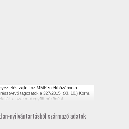
egyeztetés zajlott az MMK székházában a
résztvevő tagozatok a 327/2015. (XI. 10.) Korm.
ytatják a szakmai együttműködést.
atlan-nyilvántartásból származó adatok