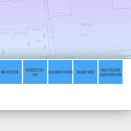
SEGÉDLETEK /
TAGGYŰLÉSEK,
NÉVJEGYZÉK
DOKUMENTUMOK
ONLINE MÉDI
FAP
KONFERENCIÁK