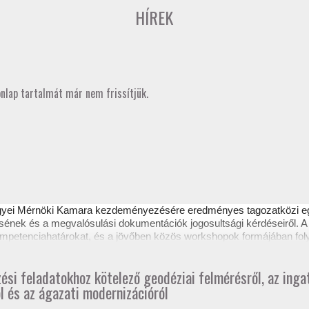
HÍREK
onlap tartalmát már nem frissítjük.
gyei Mérnöki Kamara kezdeményezésére eredményes
tagozatközi 
sének és a megvalósulási dokumentációk jogosultsági kérdéseiről. A 
 kompetenciahatárokat, és a jövőben közös workshopok formájában fol
ztető itt tekinthető meg.
zési feladatokhoz kötelező geodéziai felmérésről, az ing
l és az ágazati modernizációról