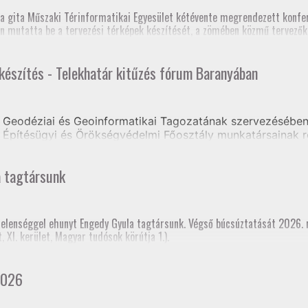
zék, Földmérő szaktanfolyam, Heves és Nógrád Vármegyei Kormányhivat
, szakmai továbbképzés (teljes megyei földhivatali részvétellel)
a gita Műszaki Térinformatikai Egyesület kétévente megrendezett konfer
os Szakfelügyelői Értekezlet (online, mintegy 70 fő részvételével)
n mutatta be a tervezési térképek készítését, a zömében közmű tervezőkb
 készítés - Telekhatár kitűzés fórum Baranyában
e volt, hogy a jelenlegi tagozati elnök mellett három korábbi elnök is ré
Geodéziai és Geoinformatikai Tagozatának szervezésében 
Építésügyi és Örökségvédelmi Főosztály munkatársainak r
ongrádi Zsolt előadásában tájékoztatást kaptak a Tervezés
a tagtársunk
rtelenséggel ehunyt Engedy Gyula tagtársunk. Végső búcsúztatását 2026.
XI. kerület, Magyar tudósok körútja 1.).
2026