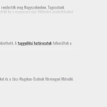
n rendezték meg Nagyszebenben. Tagozatunk
tatták be a magyarországi földmérő minősítéseket.
kács Bence egy szakmai előadást tartott a valós
 kiadványában
.
kinthető. A
taggyűlési határozatok
felkerültek a
kkel és a Jász-Nagykun-Szolnok Vármegyei Mérnöki
e, az idei továbbképzést még itt teljesíthetik.