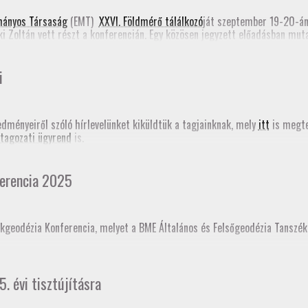
e form)
mányos Társaság
(EMT)
XXVI. Földmérő tálálkozó
ját szeptember 19-20-á
ki Zoltán vett részt a konferencián. Egy közösen jegyzett előadásban mu
Romániában most folyik a Földmérők Kamarájának szervezése. Emellett Ta
határozásról (PPP-RTK). Mindkét előadás megjelent a
konferencia online
i
edményeiről szóló hírlevelünket kiküldtük a tagjainknak, mely
itt
is megte
tagozati ügyrend
is.
erencia 2025
kgeodézia Konferencia, melyet a BME Általános és Felsőgeodézia Tanszé
ésként akkreditáltajuk. Sokaknak november 18-án jár le a GD-T minősítés
5. évi tisztújításra
t!