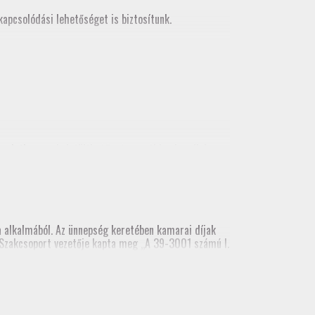
apcsolódási lehetőséget is biztosítunk.
korlatban
, mely letölthető a tagozati honlapról és
alkalmából. Az ünnepség keretében kamarai díjak
ai Szakcsoport vezetője kapta meg „A 39-3001 számú I.