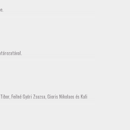
e.
MMK Geodéziai és Geoinformatikia Tagozata között
z, mely egy városnézéssel folytatódott
tározatával.
ibor, Feilné Győri Zsuzsa, Gioris Nikolaos és Kali
ékes tisztújításon tagozati tisztségre. Kérjük, hogy a