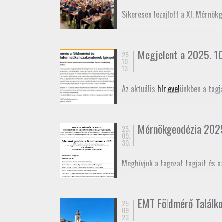
November 27-én az
Alaponthálóz
Sikeresen lezajlott a XI. Mérnök
elmozdulásának vizsgálatáról.
Megjelent a 2025. 10.
25.
10.
13.
Az aktuális
hírlevel
ünkben a tagj
Mérnökgeodézia 202
25.
09.
30.
Meghívjuk a tagozat tagjait és a
Összeállt az idei konferencia
pr
határidő október 29. A konferen
EMT Földmérő Találk
25.
Meghívó
09.
Program
23.