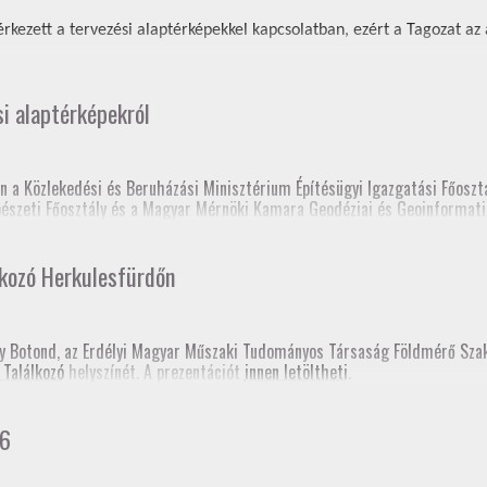
rkezett a tervezési alaptérképekkel kapcsolatban, ezért a Tagozat az al
si alaptérképekról
n a Közlekedési és Beruházási Minisztérium Építésügyi Igazgatási Főosztá
épészeti Főosztály és a Magyar Mérnöki Kamara Geodéziai és Geoinformati
 elnöksége nagyon sok tájékoztatón és fórumon tartott előadást a tervez
lkozó Herkulesfürdőn
lc, Fórum a szakcsoport szervezésében, szakmagyakorlók, kormányhivatal 
sy Botond, az Erdélyi Magyar Műszaki Tudományos Társaság Földmérő Sz
 Találkozó
helyszínét. A prezentációt
innen letöltheti
.
prém, Fórum a szakcsoport szervezésében, kormányhivatal (építési és föl
gerszeg, szakmai továbbképzés
hivatali Főosztályvezetők Értekezlete (online, mintegy 240 fő földhivatali
26
konferencia, Esztergom
 fórum a Baranya Vármegyei Kormányhivatal