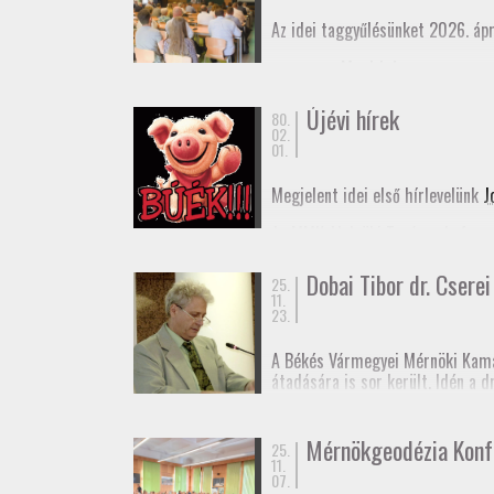
Az idei taggyűlésünket 2026. ápr
Meghívó
Elnöki beszámoló
Újévi hírek
80.
02.
01.
Megjelent idei első hírlevelünk
J
Az MMK Alelnöki Tanácsa befogad
remélhetőleg hamarosan megjele
Dobai Tibor dr. Cserei 
25.
Boldog Új Évet Kívánunk a tagjai
11.
23.
A Békés Vármegyei Mérnöki Kama
átadására is sor került. Idén a 
rendű vízszintes alappont (eleki
Dr. Cserei Pál a Békés Vármegyei
Mérnökgeodézia Konf
25.
11.
Gratulálunk!
07.