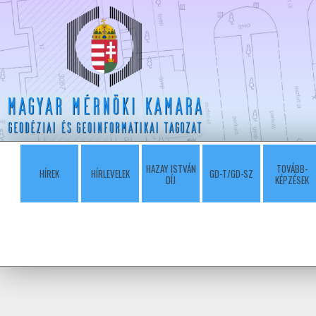
HAZAY ISTVÁN
TOVÁBB-
HÍREK
HÍRLEVELEK
GD-T/GD-SZ
DÍJ
KÉPZÉSEK