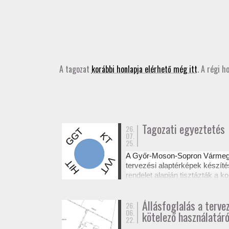
A tagozat
korábbi honlapja elérhető még itt
. A régi h
Tagozati egyeztetés
26.
07.
25.
A Győr-Moson-Sopron Várme
tervezési alaptérképek készíté
rendelet alapján tisztázták a
Az egyeztetésről készült emléke
Állásfoglalás a terve
26.
06.
kötelező használatáró
22.