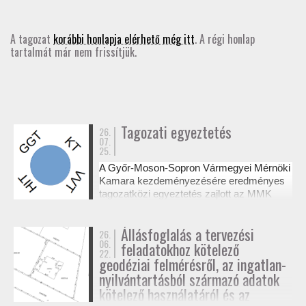
GD-T/GD-SZ
A tagozat
korábbi honlapja elérhető még itt
. A régi honlap
tartalmát már nem frissítjük.
TOVÁBBKÉPZÉSEK
SZAKCSOPORTOK
ELNÖKSÉG
Tagozati egyeztetés
26.
07.
25.
MUNKATERVEK, BESZÁMOLÓK
A Győr-Moson-Sopron Vármegyei Mérnöki
Kamara kezdeményezésére eredményes
HATÁROZATOK
tagozatközi egyeztetés zajlott az MMK
székházában a tervezési alaptérképek
készítésének és a megvalósulási
JOGSZABÁLYOK, SZABÁLYZATOK, SZABVÁNYOK
Állásfoglalás a tervezési
26.
dokumentációk jogosultsági kérdéseiről. A
06.
feladatokhoz kötelező
résztvevő tagozatok a 327/2015. (XI. 10.)
22.
NÉVJEGYZÉK
Korm. rendelet alapján tisztázták a
geodéziai felmérésről, az ingatlan-
kompetenciahatárokat, és a jövőben közös
nyilvántartásból származó adatok
workshopok formájában folytatják a
kötelező használatáról és az
SEGÉDLETEK / FAP
szakmai együttműködést.