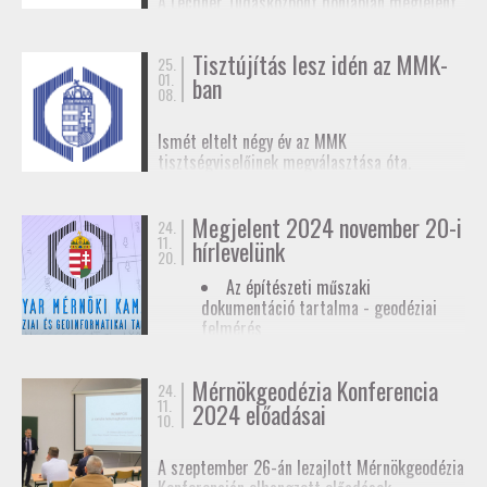
A Lechner Tudásközpont honlapján megjelent
biztosítunk tagjainknak a
továbbképzések
, a
egy
tájékoztató az egyéb célú földmérési
Mérnökgeodézia Konferenciák
és a
FAP
tevékenységhez szükséges
anyagok közzétételével.
Tisztújítás lesz idén az MMK-
adatszolgáltatásról
. Ez az ügymenet az E-ING
25.
01.
ban
elindulásáig lesz érvényben, ennek pontos
08.
dátumát még nem ismerjük.
Ismét eltelt négy év az MMK
tisztségviselőinek megválasztása óta.
Megkezdődőtt a jelöltállítási folyamat,
melyről
hírlevelünkben
tájékoztattuk
Megjelent 2024 november 20-i
tagjainkat.
24.
11.
hírlevelünk
20.
Az építészeti műszaki
dokumentáció tartalma - geodéziai
felmérés
Hatósági ellenőrzése - geodéziai
tervező
Mérnökgeodézia Konferencia
24.
11.
Hírlevél letöltése
2024 előadásai
10.
A szeptember 26-án lezajlott Mérnökgeodézia