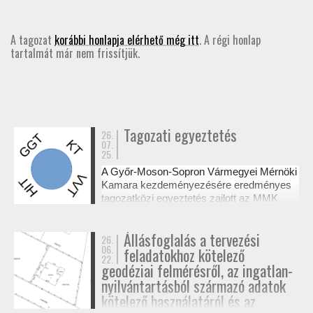
GD-T/GD-SZ
A tagozat
korábbi honlapja elérhető még itt
. A régi honlap
tartalmát már nem frissítjük.
TOVÁBBKÉPZÉSEK
SZAKCSOPORTOK
ELNÖKSÉG
Tagozati egyeztetés
26.
07.
25.
MUNKATERVEK, BESZÁMOLÓK
A Győr-Moson-Sopron Vármegyei Mérnöki
Kamara kezdeményezésére eredményes
HATÁROZATOK
tagozatközi egyeztetés zajlott az MMK
székházában a tervezési alaptérképek
készítésének és a megvalósulási
JOGSZABÁLYOK, SZABÁLYZATOK, SZABVÁNYOK
Állásfoglalás a tervezési
26.
dokumentációk jogosultsági kérdéseiről. A
06.
feladatokhoz kötelező
résztvevő tagozatok a 327/2015. (XI. 10.)
22.
NÉVJEGYZÉK
Korm. rendelet alapján tisztázták a
geodéziai felmérésről, az ingatlan-
kompetenciahatárokat, és a jövőben közös
nyilvántartásból származó adatok
workshopok formájában folytatják a
kötelező használatáról és az
SEGÉDLETEK / FAP
szakmai együttműködést.