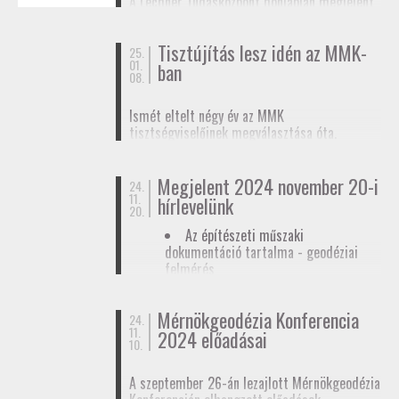
A Lechner Tudásközpont honlapján megjelent
biztosítunk tagjainknak a
továbbképzések
, a
egy
tájékoztató az egyéb célú földmérési
Mérnökgeodézia Konferenciák
és a
FAP
tevékenységhez szükséges
anyagok közzétételével.
Tisztújítás lesz idén az MMK-
adatszolgáltatásról
. Ez az ügymenet az E-ING
25.
01.
ban
elindulásáig lesz érvényben, ennek pontos
08.
dátumát még nem ismerjük.
Ismét eltelt négy év az MMK
tisztségviselőinek megválasztása óta.
Megkezdődőtt a jelöltállítási folyamat,
melyről
hírlevelünkben
tájékoztattuk
Megjelent 2024 november 20-i
tagjainkat.
24.
11.
hírlevelünk
20.
Az építészeti műszaki
dokumentáció tartalma - geodéziai
felmérés
Hatósági ellenőrzése - geodéziai
tervező
Mérnökgeodézia Konferencia
24.
11.
Hírlevél letöltése
2024 előadásai
10.
A szeptember 26-án lezajlott Mérnökgeodézia