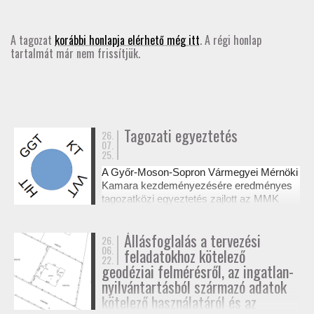
GD-T/GD-SZ
A tagozat
korábbi honlapja elérhető még itt
. A régi honlap
tartalmát már nem frissítjük.
TOVÁBBKÉPZÉSEK
SZAKCSOPORTOK
ELNÖKSÉG
Tagozati egyeztetés
26.
07.
25.
MUNKATERVEK, BESZÁMOLÓK
A Győr-Moson-Sopron Vármegyei Mérnöki
Kamara kezdeményezésére eredményes
HATÁROZATOK
tagozatközi egyeztetés zajlott az MMK
székházában a tervezési alaptérképek
készítésének és a megvalósulási
JOGSZABÁLYOK, SZABÁLYZATOK, SZABVÁNYOK
Állásfoglalás a tervezési
26.
dokumentációk jogosultsági kérdéseiről. A
06.
feladatokhoz kötelező
résztvevő tagozatok a 327/2015. (XI. 10.)
22.
NÉVJEGYZÉK
Korm. rendelet alapján tisztázták a
geodéziai felmérésről, az ingatlan-
kompetenciahatárokat, és a jövőben közös
nyilvántartásból származó adatok
workshopok formájában folytatják a
kötelező használatáról és az
SEGÉDLETEK / FAP
szakmai együttműködést.