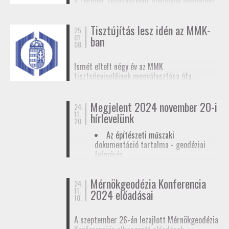
A Lechner Tudásközpont honlapján megjelent
biztosítunk tagjainknak a
továbbképzések
, a
egy
tájékoztató az egyéb célú földmérési
Mérnökgeodézia Konferenciák
és a
FAP
tevékenységhez szükséges
anyagok közzétételével.
Tisztújítás lesz idén az MMK-
adatszolgáltatásról
. Ez az ügymenet az E-ING
25.
01.
ban
elindulásáig lesz érvényben, ennek pontos
08.
dátumát még nem ismerjük.
Ismét eltelt négy év az MMK
tisztségviselőinek megválasztása óta.
Megkezdődőtt a jelöltállítási folyamat,
melyről
hírlevelünkben
tájékoztattuk
Megjelent 2024 november 20-i
tagjainkat.
24.
11.
hírlevelünk
20.
Az építészeti műszaki
dokumentáció tartalma - geodéziai
felmérés
Hatósági ellenőrzése - geodéziai
tervező
Mérnökgeodézia Konferencia
24.
11.
Hírlevél letöltése
2024 előadásai
10.
A szeptember 26-án lezajlott Mérnökgeodézia