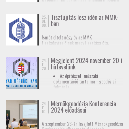
A Lechner Tudásközpont honlapján megjelent
biztosítunk tagjainknak a
továbbképzések
, a
egy
tájékoztató az egyéb célú földmérési
Mérnökgeodézia Konferenciák
és a
FAP
tevékenységhez szükséges
anyagok közzétételével.
Tisztújítás lesz idén az MMK-
adatszolgáltatásról
. Ez az ügymenet az E-ING
25.
01.
ban
elindulásáig lesz érvényben, ennek pontos
08.
dátumát még nem ismerjük.
Ismét eltelt négy év az MMK
tisztségviselőinek megválasztása óta.
Megkezdődőtt a jelöltállítási folyamat,
melyről
hírlevelünkben
tájékoztattuk
Megjelent 2024 november 20-i
tagjainkat.
24.
11.
hírlevelünk
20.
Az építészeti műszaki
dokumentáció tartalma - geodéziai
felmérés
Hatósági ellenőrzése - geodéziai
tervező
Mérnökgeodézia Konferencia
24.
11.
Hírlevél letöltése
2024 előadásai
10.
A szeptember 26-án lezajlott Mérnökgeodézia