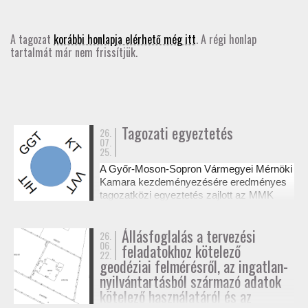
GD-T/GD-SZ
A tagozat
korábbi honlapja elérhető még itt
. A régi honlap
tartalmát már nem frissítjük.
TOVÁBBKÉPZÉSEK
SZAKCSOPORTOK
ELNÖKSÉG
Tagozati egyeztetés
26.
07.
25.
MUNKATERVEK, BESZÁMOLÓK
A Győr-Moson-Sopron Vármegyei Mérnöki
Kamara kezdeményezésére eredményes
HATÁROZATOK
tagozatközi egyeztetés zajlott az MMK
székházában a tervezési alaptérképek
készítésének és a megvalósulási
JOGSZABÁLYOK, SZABÁLYZATOK, SZABVÁNYOK
Állásfoglalás a tervezési
26.
dokumentációk jogosultsági kérdéseiről. A
06.
feladatokhoz kötelező
résztvevő tagozatok a 327/2015. (XI. 10.)
22.
NÉVJEGYZÉK
Korm. rendelet alapján tisztázták a
geodéziai felmérésről, az ingatlan-
kompetenciahatárokat, és a jövőben közös
nyilvántartásból származó adatok
workshopok formájában folytatják a
kötelező használatáról és az
SEGÉDLETEK / FAP
szakmai együttműködést.