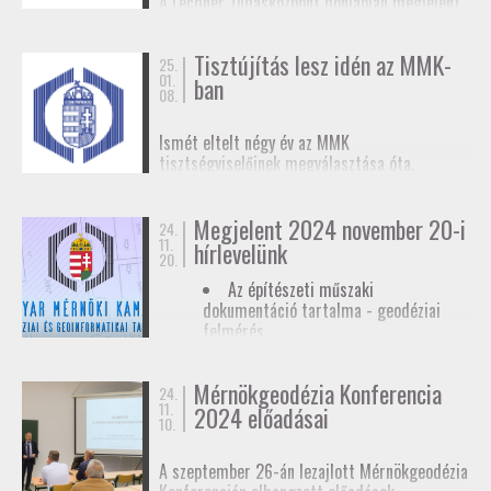
A Lechner Tudásközpont honlapján megjelent
biztosítunk tagjainknak a
továbbképzések
, a
egy
tájékoztató az egyéb célú földmérési
Mérnökgeodézia Konferenciák
és a
FAP
tevékenységhez szükséges
anyagok közzétételével.
Tisztújítás lesz idén az MMK-
adatszolgáltatásról
. Ez az ügymenet az E-ING
25.
01.
ban
elindulásáig lesz érvényben, ennek pontos
08.
dátumát még nem ismerjük.
Ismét eltelt négy év az MMK
tisztségviselőinek megválasztása óta.
Megkezdődőtt a jelöltállítási folyamat,
melyről
hírlevelünkben
tájékoztattuk
Megjelent 2024 november 20-i
tagjainkat.
24.
11.
hírlevelünk
20.
Az építészeti műszaki
dokumentáció tartalma - geodéziai
felmérés
Hatósági ellenőrzése - geodéziai
tervező
Mérnökgeodézia Konferencia
24.
11.
Hírlevél letöltése
2024 előadásai
10.
A szeptember 26-án lezajlott Mérnökgeodézia