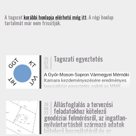
GD-T/GD-SZ
A tagozat
korábbi honlapja elérhető még itt
. A régi honlap
tartalmát már nem frissítjük.
TOVÁBBKÉPZÉSEK
SZAKCSOPORTOK
ELNÖKSÉG
Tagozati egyeztetés
26.
07.
25.
MUNKATERVEK, BESZÁMOLÓK
A Győr-Moson-Sopron Vármegyei Mérnöki
Kamara kezdeményezésére eredményes
HATÁROZATOK
tagozatközi egyeztetés zajlott az MMK
székházában a tervezési alaptérképek
készítésének és a megvalósulási
JOGSZABÁLYOK, SZABÁLYZATOK, SZABVÁNYOK
Állásfoglalás a tervezési
26.
dokumentációk jogosultsági kérdéseiről. A
06.
feladatokhoz kötelező
résztvevő tagozatok a 327/2015. (XI. 10.)
22.
NÉVJEGYZÉK
Korm. rendelet alapján tisztázták a
geodéziai felmérésről, az ingatlan-
kompetenciahatárokat, és a jövőben közös
nyilvántartásból származó adatok
workshopok formájában folytatják a
kötelező használatáról és az
SEGÉDLETEK / FAP
szakmai együttműködést.