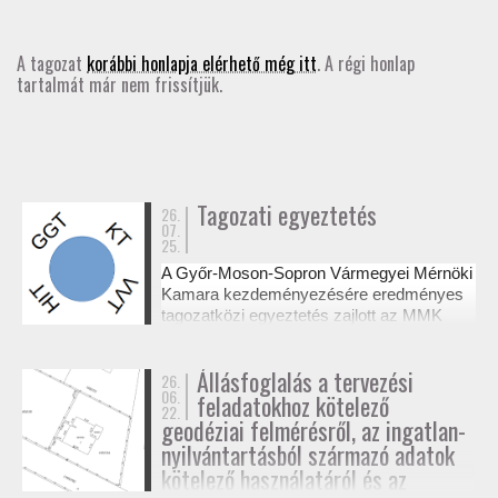
GD-T/GD-SZ
A tagozat
korábbi honlapja elérhető még itt
. A régi honlap
tartalmát már nem frissítjük.
TOVÁBBKÉPZÉSEK
SZAKCSOPORTOK
ELNÖKSÉG
Tagozati egyeztetés
26.
07.
25.
MUNKATERVEK, BESZÁMOLÓK
A Győr-Moson-Sopron Vármegyei Mérnöki
Kamara kezdeményezésére eredményes
HATÁROZATOK
tagozatközi egyeztetés zajlott az MMK
székházában a tervezési alaptérképek
készítésének és a megvalósulási
JOGSZABÁLYOK, SZABÁLYZATOK, SZABVÁNYOK
Állásfoglalás a tervezési
26.
dokumentációk jogosultsági kérdéseiről. A
06.
feladatokhoz kötelező
résztvevő tagozatok a 327/2015. (XI. 10.)
22.
NÉVJEGYZÉK
Korm. rendelet alapján tisztázták a
geodéziai felmérésről, az ingatlan-
kompetenciahatárokat, és a jövőben közös
nyilvántartásból származó adatok
workshopok formájában folytatják a
kötelező használatáról és az
SEGÉDLETEK / FAP
szakmai együttműködést.