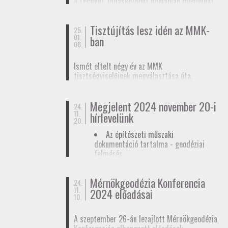
A Lechner Tudásközpont honlapján megjelent
biztosítunk tagjainknak a
továbbképzések
, a
egy
tájékoztató az egyéb célú földmérési
Mérnökgeodézia Konferenciák
és a
FAP
tevékenységhez szükséges
anyagok közzétételével.
Tisztújítás lesz idén az MMK-
adatszolgáltatásról
. Ez az ügymenet az E-ING
25.
01.
ban
elindulásáig lesz érvényben, ennek pontos
08.
dátumát még nem ismerjük.
Ismét eltelt négy év az MMK
tisztségviselőinek megválasztása óta.
Megkezdődőtt a jelöltállítási folyamat,
melyről
hírlevelünkben
tájékoztattuk
Megjelent 2024 november 20-i
tagjainkat.
24.
11.
hírlevelünk
20.
Az építészeti műszaki
dokumentáció tartalma - geodéziai
felmérés
Hatósági ellenőrzése - geodéziai
tervező
Mérnökgeodézia Konferencia
24.
11.
Hírlevél letöltése
2024 előadásai
10.
A szeptember 26-án lezajlott Mérnökgeodézia