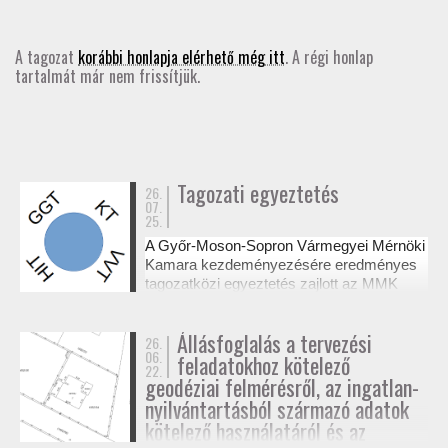
GD-T/GD-SZ
A tagozat
korábbi honlapja elérhető még itt
. A régi honlap
tartalmát már nem frissítjük.
TOVÁBBKÉPZÉSEK
SZAKCSOPORTOK
ELNÖKSÉG
Tagozati egyeztetés
26.
07.
25.
MUNKATERVEK, BESZÁMOLÓK
A Győr-Moson-Sopron Vármegyei Mérnöki
Kamara kezdeményezésére eredményes
HATÁROZATOK
tagozatközi egyeztetés zajlott az MMK
székházában a tervezési alaptérképek
készítésének és a megvalósulási
JOGSZABÁLYOK, SZABÁLYZATOK, SZABVÁNYOK
Állásfoglalás a tervezési
26.
dokumentációk jogosultsági kérdéseiről. A
06.
feladatokhoz kötelező
résztvevő tagozatok a 327/2015. (XI. 10.)
22.
NÉVJEGYZÉK
Korm. rendelet alapján tisztázták a
geodéziai felmérésről, az ingatlan-
kompetenciahatárokat, és a jövőben közös
nyilvántartásból származó adatok
workshopok formájában folytatják a
kötelező használatáról és az
SEGÉDLETEK / FAP
szakmai együttműködést.