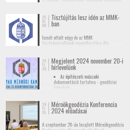
A Lechner Tudásközpont honlapján megjelent
biztosítunk tagjainknak a
továbbképzések
, a
egy
tájékoztató az egyéb célú földmérési
Mérnökgeodézia Konferenciák
és a
FAP
tevékenységhez szükséges
anyagok közzétételével.
Tisztújítás lesz idén az MMK-
adatszolgáltatásról
. Ez az ügymenet az E-ING
25.
01.
ban
elindulásáig lesz érvényben, ennek pontos
08.
dátumát még nem ismerjük.
Ismét eltelt négy év az MMK
tisztségviselőinek megválasztása óta.
Megkezdődőtt a jelöltállítási folyamat,
melyről
hírlevelünkben
tájékoztattuk
Megjelent 2024 november 20-i
tagjainkat.
24.
11.
hírlevelünk
20.
Az építészeti műszaki
dokumentáció tartalma - geodéziai
felmérés
Hatósági ellenőrzése - geodéziai
tervező
Mérnökgeodézia Konferencia
24.
11.
Hírlevél letöltése
2024 előadásai
10.
A szeptember 26-án lezajlott Mérnökgeodézia