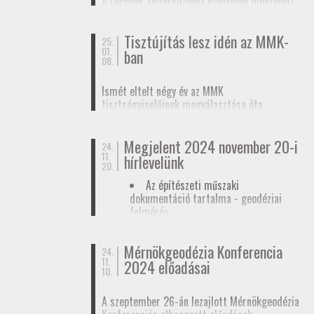
A Lechner Tudásközpont honlapján megjelent
biztosítunk tagjainknak a
továbbképzések
, a
egy
tájékoztató az egyéb célú földmérési
Mérnökgeodézia Konferenciák
és a
FAP
tevékenységhez szükséges
anyagok közzétételével.
Tisztújítás lesz idén az MMK-
adatszolgáltatásról
. Ez az ügymenet az E-ING
25.
01.
ban
elindulásáig lesz érvényben, ennek pontos
08.
dátumát még nem ismerjük.
Ismét eltelt négy év az MMK
tisztségviselőinek megválasztása óta.
Megkezdődőtt a jelöltállítási folyamat,
melyről
hírlevelünkben
tájékoztattuk
Megjelent 2024 november 20-i
tagjainkat.
24.
11.
hírlevelünk
20.
Az építészeti műszaki
dokumentáció tartalma - geodéziai
felmérés
Hatósági ellenőrzése - geodéziai
tervező
Mérnökgeodézia Konferencia
24.
11.
Hírlevél letöltése
2024 előadásai
10.
A szeptember 26-án lezajlott Mérnökgeodézia