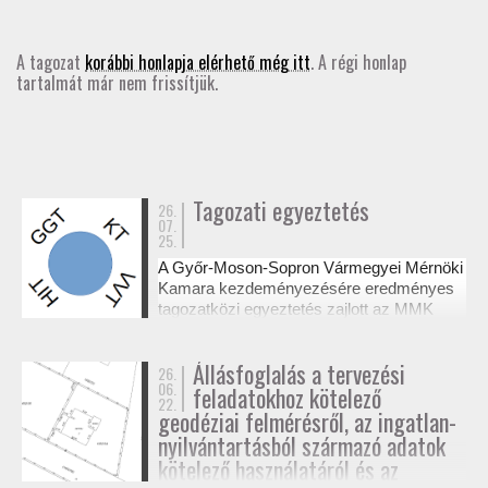
GD-T/GD-SZ
A tagozat
korábbi honlapja elérhető még itt
. A régi honlap
tartalmát már nem frissítjük.
TOVÁBBKÉPZÉSEK
SZAKCSOPORTOK
ELNÖKSÉG
Tagozati egyeztetés
26.
07.
25.
MUNKATERVEK, BESZÁMOLÓK
A Győr-Moson-Sopron Vármegyei Mérnöki
Kamara kezdeményezésére eredményes
HATÁROZATOK
tagozatközi egyeztetés zajlott az MMK
székházában a tervezési alaptérképek
készítésének és a megvalósulási
JOGSZABÁLYOK, SZABÁLYZATOK, SZABVÁNYOK
Állásfoglalás a tervezési
26.
dokumentációk jogosultsági kérdéseiről. A
06.
feladatokhoz kötelező
résztvevő tagozatok a 327/2015. (XI. 10.)
22.
NÉVJEGYZÉK
Korm. rendelet alapján tisztázták a
geodéziai felmérésről, az ingatlan-
kompetenciahatárokat, és a jövőben közös
nyilvántartásból származó adatok
workshopok formájában folytatják a
kötelező használatáról és az
SEGÉDLETEK / FAP
szakmai együttműködést.