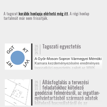
GD-T/GD-SZ
A tagozat
korábbi honlapja elérhető még itt
. A régi honlap
tartalmát már nem frissítjük.
TOVÁBBKÉPZÉSEK
SZAKCSOPORTOK
ELNÖKSÉG
Tagozati egyeztetés
26.
07.
25.
MUNKATERVEK, BESZÁMOLÓK
A Győr-Moson-Sopron Vármegyei Mérnöki
Kamara kezdeményezésére eredményes
HATÁROZATOK
tagozatközi egyeztetés zajlott az MMK
székházában a tervezési alaptérképek
készítésének és a megvalósulási
JOGSZABÁLYOK, SZABÁLYZATOK, SZABVÁNYOK
Állásfoglalás a tervezési
26.
dokumentációk jogosultsági kérdéseiről. A
06.
feladatokhoz kötelező
résztvevő tagozatok a 327/2015. (XI. 10.)
22.
NÉVJEGYZÉK
Korm. rendelet alapján tisztázták a
geodéziai felmérésről, az ingatlan-
kompetenciahatárokat, és a jövőben közös
nyilvántartásból származó adatok
workshopok formájában folytatják a
kötelező használatáról és az
SEGÉDLETEK / FAP
szakmai együttműködést.