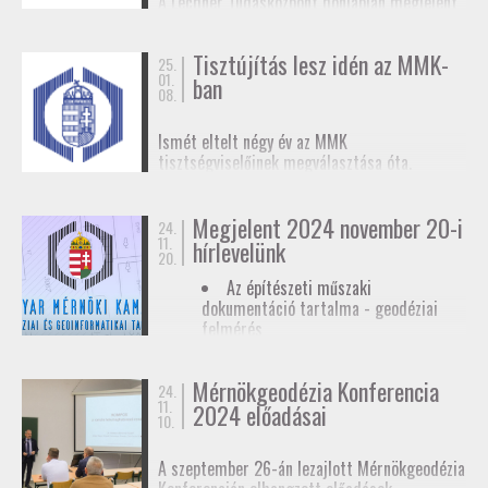
A Lechner Tudásközpont honlapján megjelent
biztosítunk tagjainknak a
továbbképzések
, a
egy
tájékoztató az egyéb célú földmérési
Mérnökgeodézia Konferenciák
és a
FAP
tevékenységhez szükséges
anyagok közzétételével.
Tisztújítás lesz idén az MMK-
adatszolgáltatásról
. Ez az ügymenet az E-ING
25.
01.
ban
elindulásáig lesz érvényben, ennek pontos
08.
dátumát még nem ismerjük.
Ismét eltelt négy év az MMK
tisztségviselőinek megválasztása óta.
Megkezdődőtt a jelöltállítási folyamat,
melyről
hírlevelünkben
tájékoztattuk
Megjelent 2024 november 20-i
tagjainkat.
24.
11.
hírlevelünk
20.
Az építészeti műszaki
dokumentáció tartalma - geodéziai
felmérés
Hatósági ellenőrzése - geodéziai
tervező
Mérnökgeodézia Konferencia
24.
11.
Hírlevél letöltése
2024 előadásai
10.
A szeptember 26-án lezajlott Mérnökgeodézia