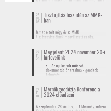
A Lechner Tudásközpont honlapján megjelent
biztosítunk tagjainknak a
továbbképzések
, a
egy
tájékoztató az egyéb célú földmérési
Mérnökgeodézia Konferenciák
és a
FAP
tevékenységhez szükséges
anyagok közzétételével.
Tisztújítás lesz idén az MMK-
adatszolgáltatásról
. Ez az ügymenet az E-ING
25.
01.
ban
elindulásáig lesz érvényben, ennek pontos
08.
dátumát még nem ismerjük.
Ismét eltelt négy év az MMK
tisztségviselőinek megválasztása óta.
Megkezdődőtt a jelöltállítási folyamat,
melyről
hírlevelünkben
tájékoztattuk
Megjelent 2024 november 20-i
tagjainkat.
24.
11.
hírlevelünk
20.
Az építészeti műszaki
dokumentáció tartalma - geodéziai
felmérés
Hatósági ellenőrzése - geodéziai
tervező
Mérnökgeodézia Konferencia
24.
11.
Hírlevél letöltése
2024 előadásai
10.
A szeptember 26-án lezajlott Mérnökgeodézia