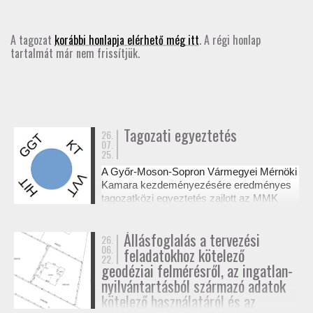
GD-T/GD-SZ
A tagozat
korábbi honlapja elérhető még itt
. A régi honlap
tartalmát már nem frissítjük.
TOVÁBBKÉPZÉSEK
SZAKCSOPORTOK
ELNÖKSÉG
Tagozati egyeztetés
26.
07.
25.
MUNKATERVEK, BESZÁMOLÓK
A Győr-Moson-Sopron Vármegyei Mérnöki
Kamara kezdeményezésére eredményes
HATÁROZATOK
tagozatközi egyeztetés zajlott az MMK
székházában a tervezési alaptérképek
készítésének és a megvalósulási
JOGSZABÁLYOK, SZABÁLYZATOK, SZABVÁNYOK
Állásfoglalás a tervezési
26.
dokumentációk jogosultsági kérdéseiről. A
06.
feladatokhoz kötelező
résztvevő tagozatok a 327/2015. (XI. 10.)
22.
NÉVJEGYZÉK
Korm. rendelet alapján tisztázták a
geodéziai felmérésről, az ingatlan-
kompetenciahatárokat, és a jövőben közös
nyilvántartásból származó adatok
workshopok formájában folytatják a
kötelező használatáról és az
SEGÉDLETEK / FAP
szakmai együttműködést.