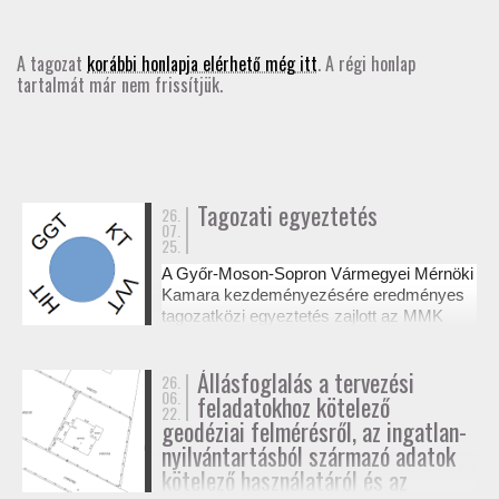
GD-T/GD-SZ
A tagozat
korábbi honlapja elérhető még itt
. A régi honlap
tartalmát már nem frissítjük.
TOVÁBBKÉPZÉSEK
SZAKCSOPORTOK
ELNÖKSÉG
Tagozati egyeztetés
26.
07.
25.
MUNKATERVEK, BESZÁMOLÓK
A Győr-Moson-Sopron Vármegyei Mérnöki
Kamara kezdeményezésére eredményes
HATÁROZATOK
tagozatközi egyeztetés zajlott az MMK
székházában a tervezési alaptérképek
készítésének és a megvalósulási
JOGSZABÁLYOK, SZABÁLYZATOK, SZABVÁNYOK
Állásfoglalás a tervezési
26.
dokumentációk jogosultsági kérdéseiről. A
06.
feladatokhoz kötelező
résztvevő tagozatok a 327/2015. (XI. 10.)
22.
NÉVJEGYZÉK
Korm. rendelet alapján tisztázták a
geodéziai felmérésről, az ingatlan-
kompetenciahatárokat, és a jövőben közös
nyilvántartásból származó adatok
workshopok formájában folytatják a
kötelező használatáról és az
SEGÉDLETEK / FAP
szakmai együttműködést.