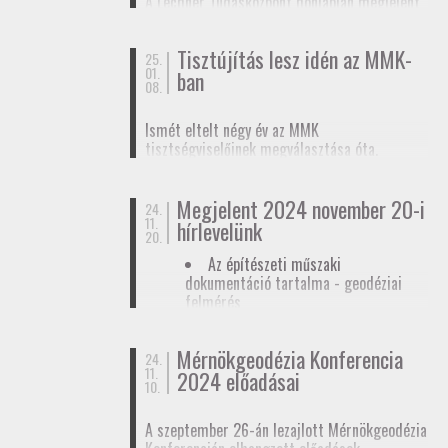
A Lechner Tudásközpont honlapján megjelent
biztosítunk tagjainknak a
továbbképzések
, a
egy
tájékoztató az egyéb célú földmérési
Mérnökgeodézia Konferenciák
és a
FAP
tevékenységhez szükséges
anyagok közzétételével.
Tisztújítás lesz idén az MMK-
adatszolgáltatásról
. Ez az ügymenet az E-ING
25.
01.
ban
elindulásáig lesz érvényben, ennek pontos
08.
dátumát még nem ismerjük.
Ismét eltelt négy év az MMK
tisztségviselőinek megválasztása óta.
Megkezdődőtt a jelöltállítási folyamat,
melyről
hírlevelünkben
tájékoztattuk
Megjelent 2024 november 20-i
tagjainkat.
24.
11.
hírlevelünk
20.
Az építészeti műszaki
dokumentáció tartalma - geodéziai
felmérés
Hatósági ellenőrzése - geodéziai
tervező
Mérnökgeodézia Konferencia
24.
11.
Hírlevél letöltése
2024 előadásai
10.
A szeptember 26-án lezajlott Mérnökgeodézia