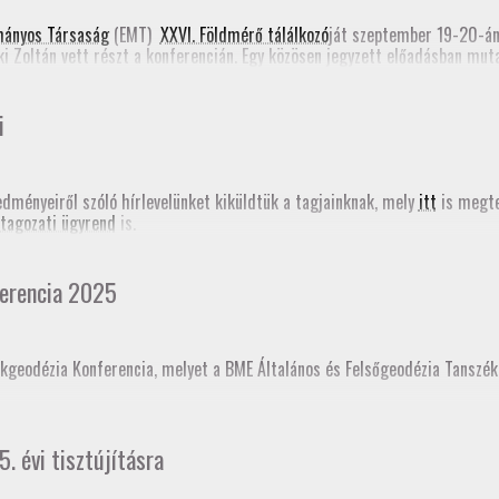
e form)
mányos Társaság
(EMT)
XXVI. Földmérő tálálkozó
ját szeptember 19-20-á
ki Zoltán vett részt a konferencián. Egy közösen jegyzett előadásban mu
Romániában most folyik a Földmérők Kamarájának szervezése. Emellett Ta
határozásról (PPP-RTK). Mindkét előadás megjelent a
konferencia online
i
edményeiről szóló hírlevelünket kiküldtük a tagjainknak, mely
itt
is megte
tagozati ügyrend
is.
erencia 2025
kgeodézia Konferencia, melyet a BME Általános és Felsőgeodézia Tanszé
ésként akkreditáltajuk. Sokaknak november 18-án jár le a GD-T minősítés
5. évi tisztújításra
t!