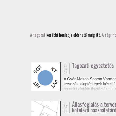
A tagozat
korábbi honlapja elérhető még itt
. A régi h
Tagozati egyeztetés
26.
07.
25.
A Győr-Moson-Sopron Várme
tervezési alaptérképek készíté
rendelet alapján tisztázták a
Az egyeztetésről készült emléke
Állásfoglalás a terve
26.
06.
kötelező használatáró
22.