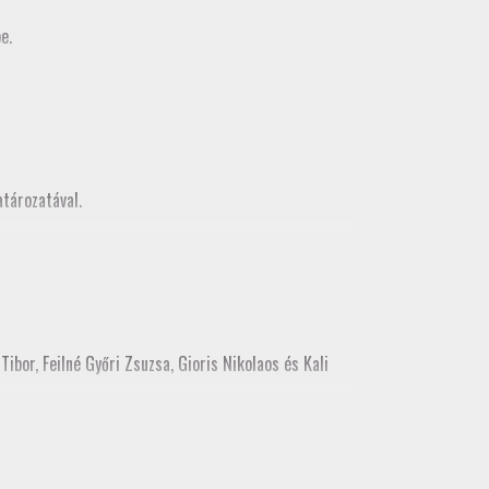
e.
MMK Geodéziai és Geoinformatikia Tagozata között
z, mely egy városnézéssel folytatódott
tározatával.
ibor, Feilné Győri Zsuzsa, Gioris Nikolaos és Kali
ékes tisztújításon tagozati tisztségre. Kérjük, hogy a