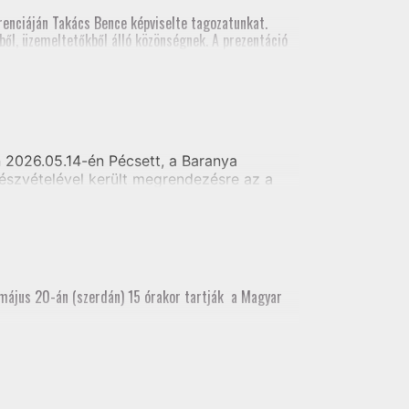
al földmérői számára
enciáján Takács Bence képviselte tagozatunkat.
ől, üzemeltetőkből álló közönségnek. A prezentáció
szt vett.
2026.05.14-én Pécsett, a Baranya
észvételével került megrendezésre az a
i alaptérkép készítés - Telekhatár kitűzés
 május 20-án (szerdán) 15 órakor tartják a Magyar