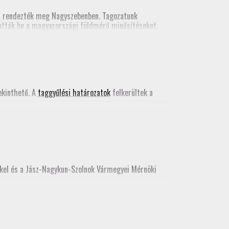
n rendezték meg Nagyszebenben. Tagozatunk
tatták be a magyarországi földmérő minősítéseket.
kács Bence egy szakmai előadást tartott a valós
 kiadványában
.
kinthető. A
taggyűlési határozatok
felkerültek a
kkel és a Jász-Nagykun-Szolnok Vármegyei Mérnöki
e, az idei továbbképzést még itt teljesíthetik.