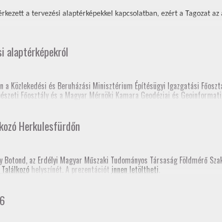
rkezett a tervezési alaptérképekkel kapcsolatban, ezért a Tagozat az al
si alaptérképekról
n a Közlekedési és Beruházási Minisztérium Építésügyi Igazgatási Főosztá
épészeti Főosztály és a Magyar Mérnöki Kamara Geodéziai és Geoinformati
 elnöksége nagyon sok tájékoztatón és fórumon tartott előadást a tervez
lkozó Herkulesfürdőn
lc, Fórum a szakcsoport szervezésében, szakmagyakorlók, kormányhivatal 
sy Botond, az Erdélyi Magyar Műszaki Tudományos Társaság Földmérő Sz
 Találkozó
helyszínét. A prezentációt
innen letöltheti
.
prém, Fórum a szakcsoport szervezésében, kormányhivatal (építési és föl
gerszeg, szakmai továbbképzés
hivatali Főosztályvezetők Értekezlete (online, mintegy 240 fő földhivatali
26
konferencia, Esztergom
 fórum a Baranya Vármegyei Kormányhivatal