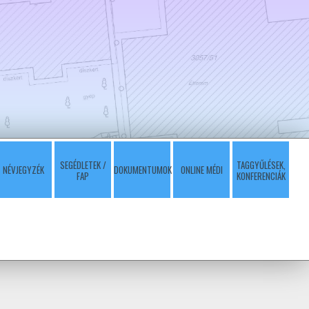
SEGÉDLETEK /
TAGGYŰLÉSEK,
NÉVJEGYZÉK
DOKUMENTUMOK
ONLINE MÉDI
FAP
KONFERENCIÁK