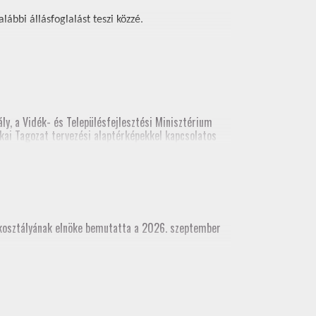
ábbi állásfoglalást teszi közzé.
ly, a Vidék- és Településfejlesztési Minisztérium
kai Tagozat tervezési alaptérképekkel kapcsolatos
ési alaptérképekről. A legutolsó előadás
(építési és földhivatali területről), építész kamara
akosztályának elnöke bemutatta a 2026. szeptember
dhivatali területről), építész kamara részvételével
 munkatárs részvételével)