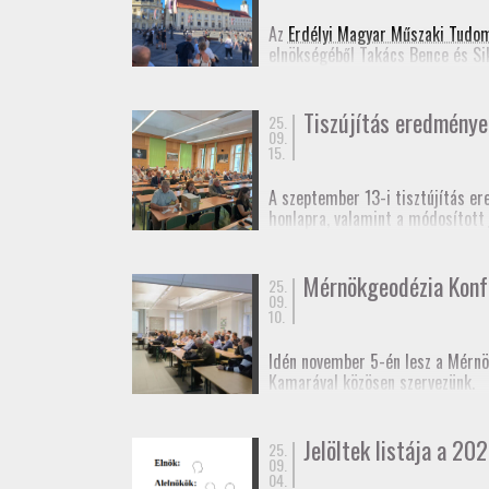
Jelentkezési lap
(Googl
Az
Erdélyi Magyar Műszaki Tudo
elnökségéből Takács Bence és Si
Ennek appropóját az adta, hogy 
idejű szabatos abszolút helymeg
Tiszújítás eredménye
25.
09.
15.
A szeptember 13-i tisztújítás er
honlapra, valamint a módosított
Fényképek
a taggyűlésről.
Mérnökgeodézia Konf
25.
09.
10.
Idén november 5-én lesz a Mérnö
Kamarával közösen szervezünk.
A rendezvényt kamarai továbbképz
Jelöltek listája a 202
25.
Várjuk még előadók jelentkezésé
09.
04.