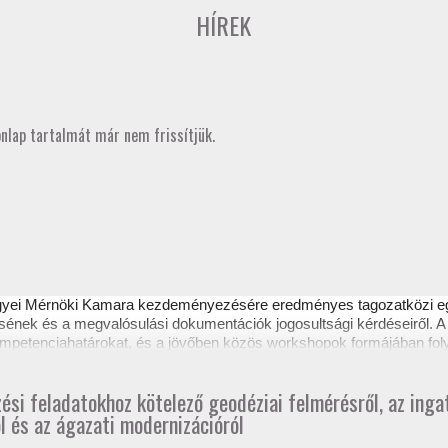
HÍREK
onlap tartalmát már nem frissítjük.
gyei Mérnöki Kamara kezdeményezésére eredményes
tagozatközi 
sének és a megvalósulási dokumentációk jogosultsági kérdéseiről. A 
 kompetenciahatárokat, és a jövőben közös workshopok formájában fol
ztető itt tekinthető meg.
zési feladatokhoz kötelező geodéziai felmérésről, az ing
l és az ágazati modernizációról