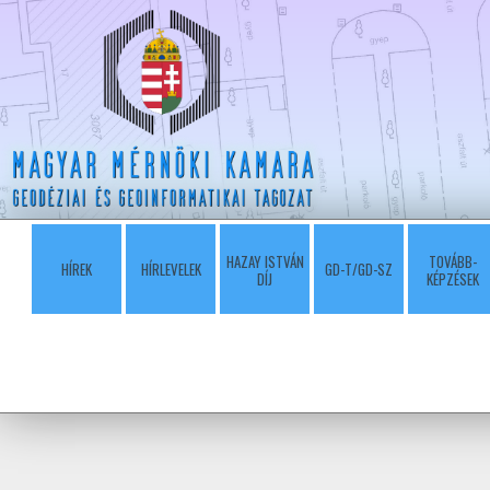
HAZAY ISTVÁN
TOVÁBB-
HÍREK
HÍRLEVELEK
GD-T/GD-SZ
DÍJ
KÉPZÉSEK