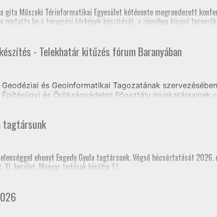
zék, Földmérő szaktanfolyam, Heves és Nógrád Vármegyei Kormányhivat
, szakmai továbbképzés (teljes megyei földhivatali részvétellel)
a gita Műszaki Térinformatikai Egyesület kétévente megrendezett konfer
os Szakfelügyelői Értekezlet (online, mintegy 70 fő részvételével)
n mutatta be a tervezési térképek készítését, a zömében közmű tervezőkb
 készítés - Telekhatár kitűzés fórum Baranyában
e volt, hogy a jelenlegi tagozati elnök mellett három korábbi elnök is ré
Geodéziai és Geoinformatikai Tagozatának szervezésében 
Építésügyi és Örökségvédelmi Főosztály munkatársainak r
ongrádi Zsolt előadásában tájékoztatást kaptak a Tervezés
a tagtársunk
rtelenséggel ehunyt Engedy Gyula tagtársunk. Végső búcsúztatását 2026.
XI. kerület, Magyar tudósok körútja 1.).
2026