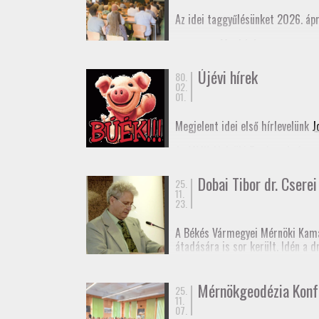
Az idei taggyűlésünket 2026. ápr
Meghívó
Elnöki beszámoló
Újévi hírek
80.
02.
01.
Megjelent idei első hírlevelünk
J
Az MMK Alelnöki Tanácsa befogad
remélhetőleg hamarosan megjele
Dobai Tibor dr. Cserei 
25.
Boldog Új Évet Kívánunk a tagjai
11.
23.
A Békés Vármegyei Mérnöki Kama
átadására is sor került. Idén a 
rendű vízszintes alappont (eleki
Dr. Cserei Pál a Békés Vármegyei
Mérnökgeodézia Konf
25.
11.
Gratulálunk!
07.