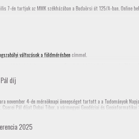
ilis 7-én tartjuk az MMK székházában a Budaörsi út 125/A-ban. Online bek
ogszabályi változások a földmérésben
címmel.
ta a 2024. évi FAP anyagunkat, a
Pontfelhők kiértékelése a mérnöki gya
nik az MMK honlapján is.
Pál díj
nknak!
ra november 4-én mérnöknapi ünnepséget tartott a a Tudományok Napja 
dr. Cserei Pál díjat Dobai Tibor, a vármegyei Geodéziai és Geoinformatik
 templomtorony) elmozdulás vizsgálata” című pálya munkájáért.
 Mérnöki Kamara korábbi elnöke, akinek emlékére alapították a díjat.
erencia 2025