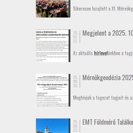
November 27-én az
Alaponthálóz
Sikeresen lezajlott a XI. Mérnök
elmozdulásának vizsgálatáról.
Megjelent a 2025. 10.
25.
10.
13.
Az aktuális
hírlevel
ünkben a tagj
Mérnökgeodézia 202
25.
09.
30.
Meghívjuk a tagozat tagjait és a
Összeállt az idei konferencia
pr
határidő október 29. A konferen
EMT Földmérő Találk
25.
Meghívó
09.
Program
23.