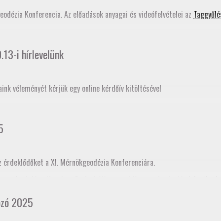
ati tudástár bővítése
című szakmai továbbképzés programjában is szerepe
geodézia Konferencia. Az előadások anyagai és videófelvételei az
Taggyűlé
13-i hírlevelünk
aink véleményét kérjük egy online kérdőív kitöltésével
5
z érdeklődőket a XI. Mérnökgeodézia Konferenciára.
ogramja
. A Jász-Nagykun-Szolnok Vármegyei Kamara honlapján
jelentkezh
cia kamararai továbbképzéskénti akkreditációja folyamatban van, így tov
ozó 2025