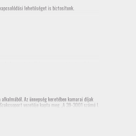
apcsolódási lehetőséget is biztosítunk.
korlatban
, mely letölthető a tagozati honlapról és
alkalmából. Az ünnepség keretében kamarai díjak
ai Szakcsoport vezetője kapta meg „A 39-3001 számú I.