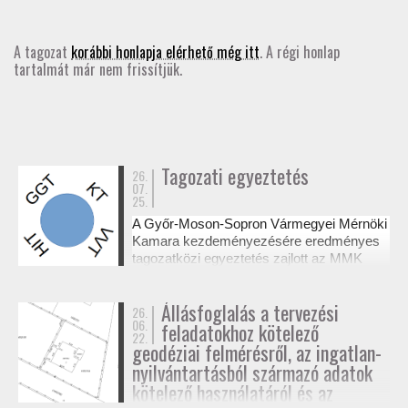
GD-T/GD-SZ
A tagozat
korábbi honlapja elérhető még itt
. A régi honlap
tartalmát már nem frissítjük.
TOVÁBBKÉPZÉSEK
SZAKCSOPORTOK
ELNÖKSÉG
Tagozati egyeztetés
26.
07.
25.
MUNKATERVEK, BESZÁMOLÓK
A Győr-Moson-Sopron Vármegyei Mérnöki
Kamara kezdeményezésére eredményes
HATÁROZATOK
tagozatközi egyeztetés zajlott az MMK
székházában a tervezési alaptérképek
készítésének és a megvalósulási
JOGSZABÁLYOK, SZABÁLYZATOK, SZABVÁNYOK
Állásfoglalás a tervezési
26.
dokumentációk jogosultsági kérdéseiről. A
06.
feladatokhoz kötelező
résztvevő tagozatok a 327/2015. (XI. 10.)
22.
NÉVJEGYZÉK
Korm. rendelet alapján tisztázták a
geodéziai felmérésről, az ingatlan-
kompetenciahatárokat, és a jövőben közös
nyilvántartásból származó adatok
workshopok formájában folytatják a
kötelező használatáról és az
SEGÉDLETEK / FAP
szakmai együttműködést.