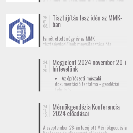
A Lechner Tudásközpont honlapján megjelent
biztosítunk tagjainknak a
továbbképzések
, a
egy
tájékoztató az egyéb célú földmérési
Mérnökgeodézia Konferenciák
és a
FAP
tevékenységhez szükséges
anyagok közzétételével.
Tisztújítás lesz idén az MMK-
adatszolgáltatásról
. Ez az ügymenet az E-ING
25.
01.
ban
elindulásáig lesz érvényben, ennek pontos
08.
dátumát még nem ismerjük.
Ismét eltelt négy év az MMK
tisztségviselőinek megválasztása óta.
Megkezdődőtt a jelöltállítási folyamat,
melyről
hírlevelünkben
tájékoztattuk
Megjelent 2024 november 20-i
tagjainkat.
24.
11.
hírlevelünk
20.
Az építészeti műszaki
dokumentáció tartalma - geodéziai
felmérés
Hatósági ellenőrzése - geodéziai
tervező
Mérnökgeodézia Konferencia
24.
11.
Hírlevél letöltése
2024 előadásai
10.
A szeptember 26-án lezajlott Mérnökgeodézia