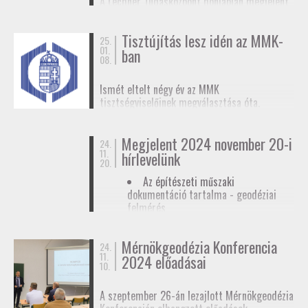
A Lechner Tudásközpont honlapján megjelent
biztosítunk tagjainknak a
továbbképzések
, a
egy
tájékoztató az egyéb célú földmérési
Mérnökgeodézia Konferenciák
és a
FAP
tevékenységhez szükséges
anyagok közzétételével.
Tisztújítás lesz idén az MMK-
adatszolgáltatásról
. Ez az ügymenet az E-ING
25.
01.
ban
elindulásáig lesz érvényben, ennek pontos
08.
dátumát még nem ismerjük.
Ismét eltelt négy év az MMK
tisztségviselőinek megválasztása óta.
Megkezdődőtt a jelöltállítási folyamat,
melyről
hírlevelünkben
tájékoztattuk
Megjelent 2024 november 20-i
tagjainkat.
24.
11.
hírlevelünk
20.
Az építészeti műszaki
dokumentáció tartalma - geodéziai
felmérés
Hatósági ellenőrzése - geodéziai
tervező
Mérnökgeodézia Konferencia
24.
11.
Hírlevél letöltése
2024 előadásai
10.
A szeptember 26-án lezajlott Mérnökgeodézia