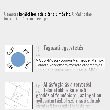
GD-T/GD-SZ
A tagozat
korábbi honlapja elérhető még itt
. A régi honlap
tartalmát már nem frissítjük.
TOVÁBBKÉPZÉSEK
SZAKCSOPORTOK
ELNÖKSÉG
Tagozati egyeztetés
26.
07.
25.
MUNKATERVEK, BESZÁMOLÓK
A Győr-Moson-Sopron Vármegyei Mérnöki
Kamara kezdeményezésére eredményes
HATÁROZATOK
tagozatközi egyeztetés zajlott az MMK
székházában a tervezési alaptérképek
készítésének és a megvalósulási
JOGSZABÁLYOK, SZABÁLYZATOK, SZABVÁNYOK
Állásfoglalás a tervezési
26.
dokumentációk jogosultsági kérdéseiről. A
06.
feladatokhoz kötelező
résztvevő tagozatok a 327/2015. (XI. 10.)
22.
NÉVJEGYZÉK
Korm. rendelet alapján tisztázták a
geodéziai felmérésről, az ingatlan-
kompetenciahatárokat, és a jövőben közös
nyilvántartásból származó adatok
workshopok formájában folytatják a
kötelező használatáról és az
SEGÉDLETEK / FAP
szakmai együttműködést.