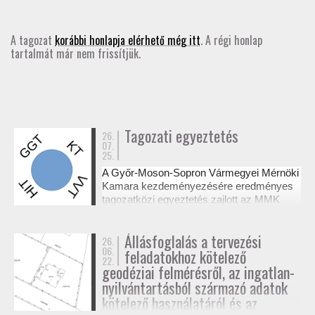
GD-T/GD-SZ
A tagozat
korábbi honlapja elérhető még itt
. A régi honlap
tartalmát már nem frissítjük.
TOVÁBBKÉPZÉSEK
SZAKCSOPORTOK
ELNÖKSÉG
Tagozati egyeztetés
26.
07.
25.
MUNKATERVEK, BESZÁMOLÓK
A Győr-Moson-Sopron Vármegyei Mérnöki
Kamara kezdeményezésére eredményes
HATÁROZATOK
tagozatközi egyeztetés zajlott az MMK
székházában a tervezési alaptérképek
készítésének és a megvalósulási
JOGSZABÁLYOK, SZABÁLYZATOK, SZABVÁNYOK
Állásfoglalás a tervezési
26.
dokumentációk jogosultsági kérdéseiről. A
06.
feladatokhoz kötelező
résztvevő tagozatok a 327/2015. (XI. 10.)
22.
NÉVJEGYZÉK
Korm. rendelet alapján tisztázták a
geodéziai felmérésről, az ingatlan-
kompetenciahatárokat, és a jövőben közös
nyilvántartásból származó adatok
workshopok formájában folytatják a
kötelező használatáról és az
SEGÉDLETEK / FAP
szakmai együttműködést.