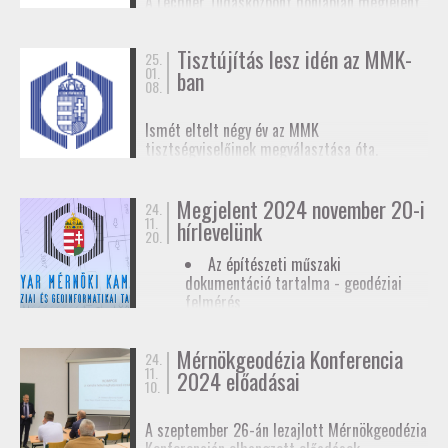
A Lechner Tudásközpont honlapján megjelent
biztosítunk tagjainknak a
továbbképzések
, a
egy
tájékoztató az egyéb célú földmérési
Mérnökgeodézia Konferenciák
és a
FAP
tevékenységhez szükséges
anyagok közzétételével.
Tisztújítás lesz idén az MMK-
adatszolgáltatásról
. Ez az ügymenet az E-ING
25.
01.
ban
elindulásáig lesz érvényben, ennek pontos
08.
dátumát még nem ismerjük.
Ismét eltelt négy év az MMK
tisztségviselőinek megválasztása óta.
Megkezdődőtt a jelöltállítási folyamat,
melyről
hírlevelünkben
tájékoztattuk
Megjelent 2024 november 20-i
tagjainkat.
24.
11.
hírlevelünk
20.
Az építészeti műszaki
dokumentáció tartalma - geodéziai
felmérés
Hatósági ellenőrzése - geodéziai
tervező
Mérnökgeodézia Konferencia
24.
11.
Hírlevél letöltése
2024 előadásai
10.
A szeptember 26-án lezajlott Mérnökgeodézia