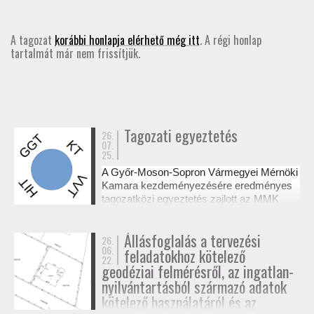
GD-T/GD-SZ
A tagozat
korábbi honlapja elérhető még itt
. A régi honlap
tartalmát már nem frissítjük.
TOVÁBBKÉPZÉSEK
SZAKCSOPORTOK
ELNÖKSÉG
Tagozati egyeztetés
26.
07.
25.
MUNKATERVEK, BESZÁMOLÓK
A Győr-Moson-Sopron Vármegyei Mérnöki
Kamara kezdeményezésére eredményes
HATÁROZATOK
tagozatközi egyeztetés zajlott az MMK
székházában a tervezési alaptérképek
készítésének és a megvalósulási
JOGSZABÁLYOK, SZABÁLYZATOK, SZABVÁNYOK
Állásfoglalás a tervezési
26.
dokumentációk jogosultsági kérdéseiről. A
06.
feladatokhoz kötelező
résztvevő tagozatok a 327/2015. (XI. 10.)
22.
NÉVJEGYZÉK
Korm. rendelet alapján tisztázták a
geodéziai felmérésről, az ingatlan-
kompetenciahatárokat, és a jövőben közös
nyilvántartásból származó adatok
workshopok formájában folytatják a
kötelező használatáról és az
SEGÉDLETEK / FAP
szakmai együttműködést.