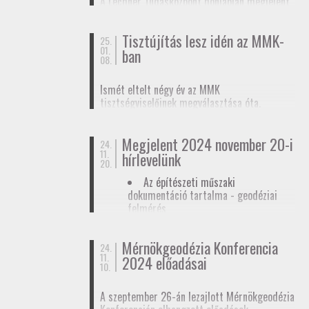
A Lechner Tudásközpont honlapján megjelent
biztosítunk tagjainknak a
továbbképzések
, a
egy
tájékoztató az egyéb célú földmérési
Mérnökgeodézia Konferenciák
és a
FAP
tevékenységhez szükséges
anyagok közzétételével.
Tisztújítás lesz idén az MMK-
adatszolgáltatásról
. Ez az ügymenet az E-ING
25.
01.
ban
elindulásáig lesz érvényben, ennek pontos
08.
dátumát még nem ismerjük.
Ismét eltelt négy év az MMK
tisztségviselőinek megválasztása óta.
Megkezdődőtt a jelöltállítási folyamat,
melyről
hírlevelünkben
tájékoztattuk
Megjelent 2024 november 20-i
tagjainkat.
24.
11.
hírlevelünk
20.
Az építészeti műszaki
dokumentáció tartalma - geodéziai
felmérés
Hatósági ellenőrzése - geodéziai
tervező
Mérnökgeodézia Konferencia
24.
11.
Hírlevél letöltése
2024 előadásai
10.
A szeptember 26-án lezajlott Mérnökgeodézia