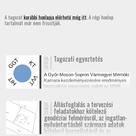
GD-T/GD-SZ
A tagozat
korábbi honlapja elérhető még itt
. A régi honlap
tartalmát már nem frissítjük.
TOVÁBBKÉPZÉSEK
SZAKCSOPORTOK
ELNÖKSÉG
Tagozati egyeztetés
26.
07.
25.
MUNKATERVEK, BESZÁMOLÓK
A Győr-Moson-Sopron Vármegyei Mérnöki
Kamara kezdeményezésére eredményes
HATÁROZATOK
tagozatközi egyeztetés zajlott az MMK
székházában a tervezési alaptérképek
készítésének és a megvalósulási
JOGSZABÁLYOK, SZABÁLYZATOK, SZABVÁNYOK
Állásfoglalás a tervezési
26.
dokumentációk jogosultsági kérdéseiről. A
06.
feladatokhoz kötelező
résztvevő tagozatok a 327/2015. (XI. 10.)
22.
NÉVJEGYZÉK
Korm. rendelet alapján tisztázták a
geodéziai felmérésről, az ingatlan-
kompetenciahatárokat, és a jövőben közös
nyilvántartásból származó adatok
workshopok formájában folytatják a
kötelező használatáról és az
SEGÉDLETEK / FAP
szakmai együttműködést.