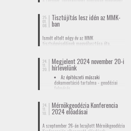
A Lechner Tudásközpont honlapján megjelent
biztosítunk tagjainknak a
továbbképzések
, a
egy
tájékoztató az egyéb célú földmérési
Mérnökgeodézia Konferenciák
és a
FAP
tevékenységhez szükséges
anyagok közzétételével.
Tisztújítás lesz idén az MMK-
adatszolgáltatásról
. Ez az ügymenet az E-ING
25.
01.
ban
elindulásáig lesz érvényben, ennek pontos
08.
dátumát még nem ismerjük.
Ismét eltelt négy év az MMK
tisztségviselőinek megválasztása óta.
Megkezdődőtt a jelöltállítási folyamat,
melyről
hírlevelünkben
tájékoztattuk
Megjelent 2024 november 20-i
tagjainkat.
24.
11.
hírlevelünk
20.
Az építészeti műszaki
dokumentáció tartalma - geodéziai
felmérés
Hatósági ellenőrzése - geodéziai
tervező
Mérnökgeodézia Konferencia
24.
11.
Hírlevél letöltése
2024 előadásai
10.
A szeptember 26-án lezajlott Mérnökgeodézia