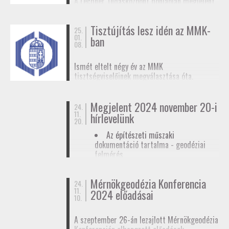
A Lechner Tudásközpont honlapján megjelent
biztosítunk tagjainknak a
továbbképzések
, a
egy
tájékoztató az egyéb célú földmérési
Mérnökgeodézia Konferenciák
és a
FAP
tevékenységhez szükséges
anyagok közzétételével.
Tisztújítás lesz idén az MMK-
adatszolgáltatásról
. Ez az ügymenet az E-ING
25.
01.
ban
elindulásáig lesz érvényben, ennek pontos
08.
dátumát még nem ismerjük.
Ismét eltelt négy év az MMK
tisztségviselőinek megválasztása óta.
Megkezdődőtt a jelöltállítási folyamat,
melyről
hírlevelünkben
tájékoztattuk
Megjelent 2024 november 20-i
tagjainkat.
24.
11.
hírlevelünk
20.
Az építészeti műszaki
dokumentáció tartalma - geodéziai
felmérés
Hatósági ellenőrzése - geodéziai
tervező
Mérnökgeodézia Konferencia
24.
11.
Hírlevél letöltése
2024 előadásai
10.
A szeptember 26-án lezajlott Mérnökgeodézia