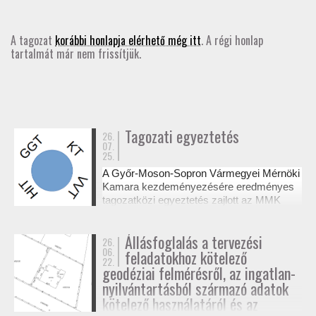
GD-T/GD-SZ
A tagozat
korábbi honlapja elérhető még itt
. A régi honlap
tartalmát már nem frissítjük.
TOVÁBBKÉPZÉSEK
SZAKCSOPORTOK
ELNÖKSÉG
Tagozati egyeztetés
26.
07.
25.
MUNKATERVEK, BESZÁMOLÓK
A Győr-Moson-Sopron Vármegyei Mérnöki
Kamara kezdeményezésére eredményes
HATÁROZATOK
tagozatközi egyeztetés zajlott az MMK
székházában a tervezési alaptérképek
készítésének és a megvalósulási
JOGSZABÁLYOK, SZABÁLYZATOK, SZABVÁNYOK
Állásfoglalás a tervezési
26.
dokumentációk jogosultsági kérdéseiről. A
06.
feladatokhoz kötelező
résztvevő tagozatok a 327/2015. (XI. 10.)
22.
NÉVJEGYZÉK
Korm. rendelet alapján tisztázták a
geodéziai felmérésről, az ingatlan-
kompetenciahatárokat, és a jövőben közös
nyilvántartásból származó adatok
workshopok formájában folytatják a
kötelező használatáról és az
SEGÉDLETEK / FAP
szakmai együttműködést.