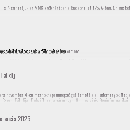
ilis 7-én tartjuk az MMK székházában a Budaörsi út 125/A-ban. Online bek
ogszabályi változások a földmérésben
címmel.
ta a 2024. évi FAP anyagunkat, a
Pontfelhők kiértékelése a mérnöki gya
nik az MMK honlapján is.
Pál díj
nknak!
ra november 4-én mérnöknapi ünnepséget tartott a a Tudományok Napja 
dr. Cserei Pál díjat Dobai Tibor, a vármegyei Geodéziai és Geoinformatik
 templomtorony) elmozdulás vizsgálata” című pálya munkájáért.
 Mérnöki Kamara korábbi elnöke, akinek emlékére alapították a díjat.
erencia 2025