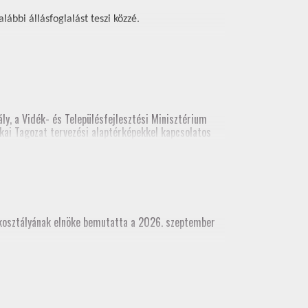
ábbi állásfoglalást teszi közzé.
ly, a Vidék- és Településfejlesztési Minisztérium
kai Tagozat tervezési alaptérképekkel kapcsolatos
ési alaptérképekről. A legutolsó előadás
(építési és földhivatali területről), építész kamara
akosztályának elnöke bemutatta a 2026. szeptember
dhivatali területről), építész kamara részvételével
 munkatárs részvételével)