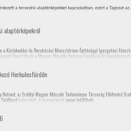
rkezett a tervezési alaptérképekkel kapcsolatban, ezért a Tagozat az al
si alaptérképekról
n a Közlekedési és Beruházási Minisztérium Építésügyi Igazgatási Főosztá
épészeti Főosztály és a Magyar Mérnöki Kamara Geodéziai és Geoinformati
 elnöksége nagyon sok tájékoztatón és fórumon tartott előadást a tervez
lkozó Herkulesfürdőn
lc, Fórum a szakcsoport szervezésében, szakmagyakorlók, kormányhivatal 
sy Botond, az Erdélyi Magyar Műszaki Tudományos Társaság Földmérő Sz
 Találkozó
helyszínét. A prezentációt
innen letöltheti
.
prém, Fórum a szakcsoport szervezésében, kormányhivatal (építési és föl
gerszeg, szakmai továbbképzés
hivatali Főosztályvezetők Értekezlete (online, mintegy 240 fő földhivatali
26
konferencia, Esztergom
 fórum a Baranya Vármegyei Kormányhivatal