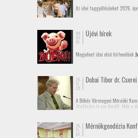
Az idei taggyűlésünket 2026. ápr
Meghívó
Elnöki beszámoló
Újévi hírek
80.
02.
01.
Megjelent idei első hírlevelünk
J
Az MMK Alelnöki Tanácsa befogad
remélhetőleg hamarosan megjele
Dobai Tibor dr. Cserei 
25.
Boldog Új Évet Kívánunk a tagjai
11.
23.
A Békés Vármegyei Mérnöki Kama
átadására is sor került. Idén a 
rendű vízszintes alappont (eleki
Dr. Cserei Pál a Békés Vármegyei
Mérnökgeodézia Konf
25.
11.
Gratulálunk!
07.