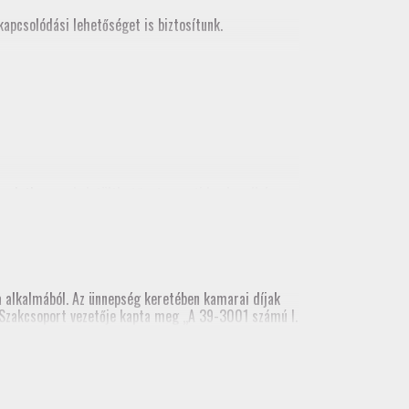
apcsolódási lehetőséget is biztosítunk.
korlatban
, mely letölthető a tagozati honlapról és
alkalmából. Az ünnepség keretében kamarai díjak
ai Szakcsoport vezetője kapta meg „A 39-3001 számú I.