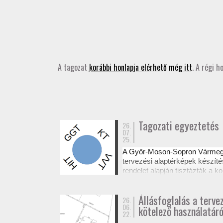
A tagozat
korábbi honlapja elérhető még itt
. A régi h
Tagozati egyeztetés
26.
07.
25.
A Győr-Moson-Sopron Várme
tervezési alaptérképek készíté
rendelet alapján tisztázták a
Az egyeztetésről készült emléke
Állásfoglalás a terve
26.
06.
kötelező használatáró
22.