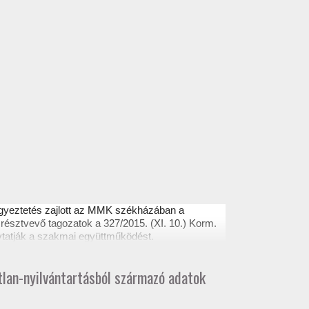
egyeztetés zajlott az MMK székházában a
résztvevő tagozatok a 327/2015. (XI. 10.) Korm.
ytatják a szakmai együttműködést.
atlan-nyilvántartásból származó adatok