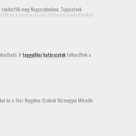
n rendezték meg Nagyszebenben. Tagozatunk
tatták be a magyarországi földmérő minősítéseket.
kács Bence egy szakmai előadást tartott a valós
 kiadványában
.
kinthető. A
taggyűlési határozatok
felkerültek a
kkel és a Jász-Nagykun-Szolnok Vármegyei Mérnöki
e, az idei továbbképzést még itt teljesíthetik.