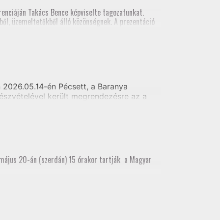
al földmérői számára
enciáján Takács Bence képviselte tagozatunkat.
ől, üzemeltetőkből álló közönségnek. A prezentáció
szt vett.
2026.05.14-én Pécsett, a Baranya
észvételével került megrendezésre az a
i alaptérkép készítés - Telekhatár kitűzés
 május 20-án (szerdán) 15 órakor tartják a Magyar