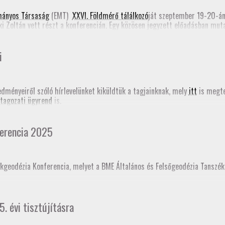
e form)
mányos Társaság
(EMT)
XXVI. Földmérő tálálkozó
ját szeptember 19-20-á
ki Zoltán vett részt a konferencián. Egy közösen jegyzett előadásban mu
Romániában most folyik a Földmérők Kamarájának szervezése. Emellett Ta
határozásról (PPP-RTK). Mindkét előadás megjelent a
konferencia online
i
edményeiről szóló hírlevelünket kiküldtük a tagjainknak, mely
itt
is megte
tagozati ügyrend
is.
erencia 2025
kgeodézia Konferencia, melyet a BME Általános és Felsőgeodézia Tanszé
ésként akkreditáltajuk. Sokaknak november 18-án jár le a GD-T minősítés
5. évi tisztújításra
t!