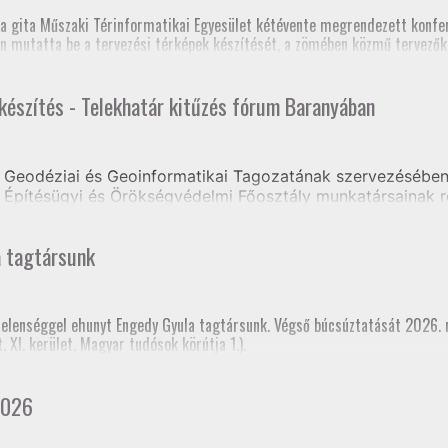
zék, Földmérő szaktanfolyam, Heves és Nógrád Vármegyei Kormányhivat
, szakmai továbbképzés (teljes megyei földhivatali részvétellel)
a gita Műszaki Térinformatikai Egyesület kétévente megrendezett konfer
os Szakfelügyelői Értekezlet (online, mintegy 70 fő részvételével)
n mutatta be a tervezési térképek készítését, a zömében közmű tervezőkb
 készítés - Telekhatár kitűzés fórum Baranyában
e volt, hogy a jelenlegi tagozati elnök mellett három korábbi elnök is ré
Geodéziai és Geoinformatikai Tagozatának szervezésében 
Építésügyi és Örökségvédelmi Főosztály munkatársainak r
ongrádi Zsolt előadásában tájékoztatást kaptak a Tervezés
a tagtársunk
rtelenséggel ehunyt Engedy Gyula tagtársunk. Végső búcsúztatását 2026.
XI. kerület, Magyar tudósok körútja 1.).
2026