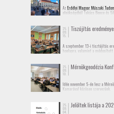
Jelentkezési lap
(Googl
Az
Erdélyi Magyar Műszaki Tudo
elnökségéből Takács Bence és Si
Ennek appropóját az adta, hogy 
idejű szabatos abszolút helymeg
Tiszújítás eredménye
25.
09.
15.
A szeptember 13-i tisztújítás er
honlapra, valamint a módosított
Fényképek
a taggyűlésről.
Mérnökgeodézia Konf
25.
09.
10.
Idén november 5-én lesz a Mérnö
Kamarával közösen szervezünk.
A rendezvényt kamarai továbbképz
Jelöltek listája a 202
25.
Várjuk még előadók jelentkezésé
09.
04.