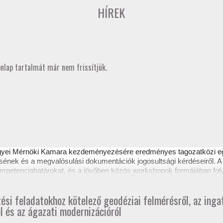
HÍREK
onlap tartalmát már nem frissítjük.
gyei Mérnöki Kamara kezdeményezésére eredményes
tagozatközi 
sének és a megvalósulási dokumentációk jogosultsági kérdéseiről. A 
 kompetenciahatárokat, és a jövőben közös workshopok formájában fol
ztető itt tekinthető meg.
zési feladatokhoz kötelező geodéziai felmérésről, az ing
l és az ágazati modernizációról