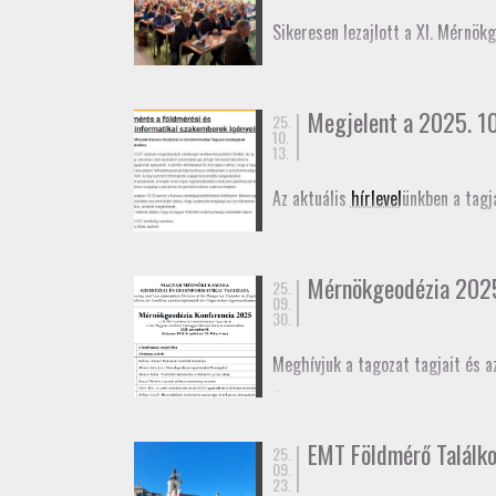
November 27-én az
Alaponthálóz
Sikeresen lezajlott a XI. Mérnök
elmozdulásának vizsgálatáról.
Megjelent a 2025. 10.
25.
10.
13.
Az aktuális
hírlevel
ünkben a tagj
Mérnökgeodézia 202
25.
09.
30.
Meghívjuk a tagozat tagjait és a
Összeállt az idei konferencia
pr
határidő október 29. A konferen
EMT Földmérő Találk
25.
Meghívó
09.
Program
23.