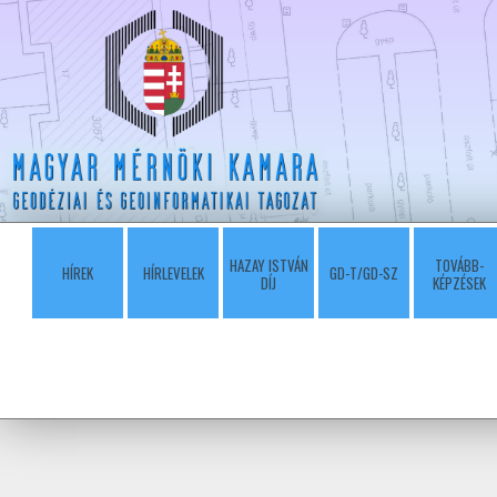
HAZAY ISTVÁN
TOVÁBB-
HÍREK
HÍRLEVELEK
GD-T/GD-SZ
DÍJ
KÉPZÉSEK