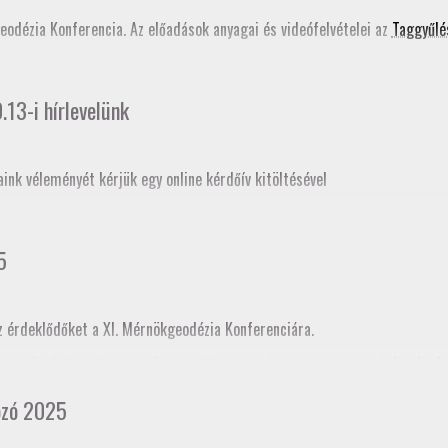
ati tudástár bővítése
című szakmai továbbképzés programjában is szerepe
geodézia Konferencia. Az előadások anyagai és videófelvételei az
Taggyűlé
13-i hírlevelünk
aink véleményét kérjük egy online kérdőív kitöltésével
5
z érdeklődőket a XI. Mérnökgeodézia Konferenciára.
ogramja
. A Jász-Nagykun-Szolnok Vármegyei Kamara honlapján
jelentkezh
cia kamararai továbbképzéskénti akkreditációja folyamatban van, így tov
ozó 2025