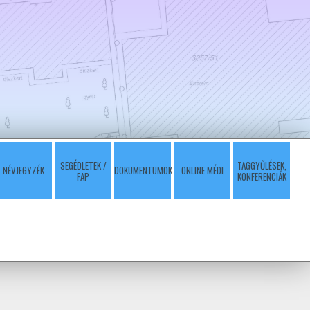
SEGÉDLETEK /
TAGGYŰLÉSEK,
NÉVJEGYZÉK
DOKUMENTUMOK
ONLINE MÉDI
FAP
KONFERENCIÁK