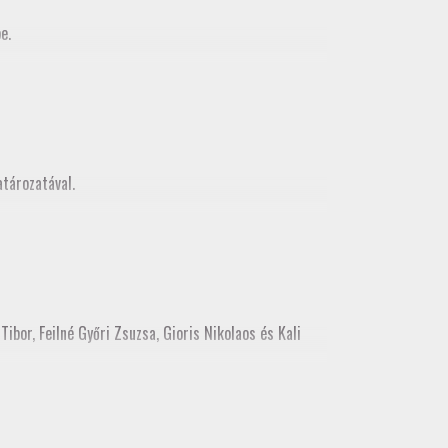
e.
MMK Geodéziai és Geoinformatikia Tagozata között
z, mely egy városnézéssel folytatódott
tározatával.
ibor, Feilné Győri Zsuzsa, Gioris Nikolaos és Kali
ékes tisztújításon tagozati tisztségre. Kérjük, hogy a