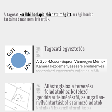
GD-T/GD-SZ
A tagozat
korábbi honlapja elérhető még itt
. A régi honlap
tartalmát már nem frissítjük.
TOVÁBBKÉPZÉSEK
SZAKCSOPORTOK
ELNÖKSÉG
Tagozati egyeztetés
26.
07.
25.
MUNKATERVEK, BESZÁMOLÓK
A Győr-Moson-Sopron Vármegyei Mérnöki
Kamara kezdeményezésére eredményes
HATÁROZATOK
tagozatközi egyeztetés zajlott az MMK
székházában a tervezési alaptérképek
készítésének és a megvalósulási
JOGSZABÁLYOK, SZABÁLYZATOK, SZABVÁNYOK
Állásfoglalás a tervezési
26.
dokumentációk jogosultsági kérdéseiről. A
06.
feladatokhoz kötelező
résztvevő tagozatok a 327/2015. (XI. 10.)
22.
NÉVJEGYZÉK
Korm. rendelet alapján tisztázták a
geodéziai felmérésről, az ingatlan-
kompetenciahatárokat, és a jövőben közös
nyilvántartásból származó adatok
workshopok formájában folytatják a
kötelező használatáról és az
SEGÉDLETEK / FAP
szakmai együttműködést.