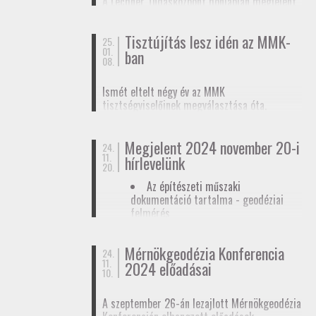
A Lechner Tudásközpont honlapján megjelent
biztosítunk tagjainknak a
továbbképzések
, a
egy
tájékoztató az egyéb célú földmérési
Mérnökgeodézia Konferenciák
és a
FAP
tevékenységhez szükséges
anyagok közzétételével.
Tisztújítás lesz idén az MMK-
adatszolgáltatásról
. Ez az ügymenet az E-ING
25.
01.
ban
elindulásáig lesz érvényben, ennek pontos
08.
dátumát még nem ismerjük.
Ismét eltelt négy év az MMK
tisztségviselőinek megválasztása óta.
Megkezdődőtt a jelöltállítási folyamat,
melyről
hírlevelünkben
tájékoztattuk
Megjelent 2024 november 20-i
tagjainkat.
24.
11.
hírlevelünk
20.
Az építészeti műszaki
dokumentáció tartalma - geodéziai
felmérés
Hatósági ellenőrzése - geodéziai
tervező
Mérnökgeodézia Konferencia
24.
11.
Hírlevél letöltése
2024 előadásai
10.
A szeptember 26-án lezajlott Mérnökgeodézia