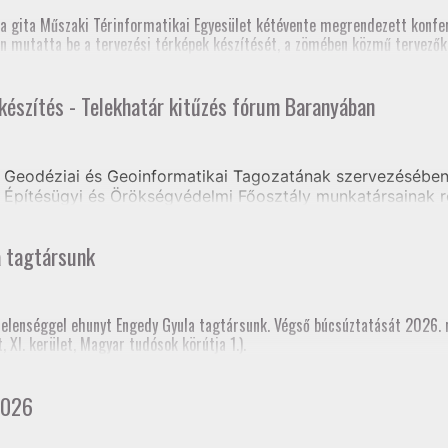
zék, Földmérő szaktanfolyam, Heves és Nógrád Vármegyei Kormányhivat
, szakmai továbbképzés (teljes megyei földhivatali részvétellel)
a gita Műszaki Térinformatikai Egyesület kétévente megrendezett konfer
os Szakfelügyelői Értekezlet (online, mintegy 70 fő részvételével)
n mutatta be a tervezési térképek készítését, a zömében közmű tervezőkb
 készítés - Telekhatár kitűzés fórum Baranyában
e volt, hogy a jelenlegi tagozati elnök mellett három korábbi elnök is ré
Geodéziai és Geoinformatikai Tagozatának szervezésében 
Építésügyi és Örökségvédelmi Főosztály munkatársainak r
ongrádi Zsolt előadásában tájékoztatást kaptak a Tervezés
a tagtársunk
rtelenséggel ehunyt Engedy Gyula tagtársunk. Végső búcsúztatását 2026.
XI. kerület, Magyar tudósok körútja 1.).
2026