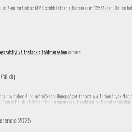
ilis 7-én tartjuk az MMK székházában a Budaörsi út 125/A-ban. Online bek
ogszabályi változások a földmérésben
címmel.
ta a 2024. évi FAP anyagunkat, a
Pontfelhők kiértékelése a mérnöki gya
nik az MMK honlapján is.
Pál díj
nknak!
ra november 4-én mérnöknapi ünnepséget tartott a a Tudományok Napja 
dr. Cserei Pál díjat Dobai Tibor, a vármegyei Geodéziai és Geoinformatik
 templomtorony) elmozdulás vizsgálata” című pálya munkájáért.
 Mérnöki Kamara korábbi elnöke, akinek emlékére alapították a díjat.
erencia 2025