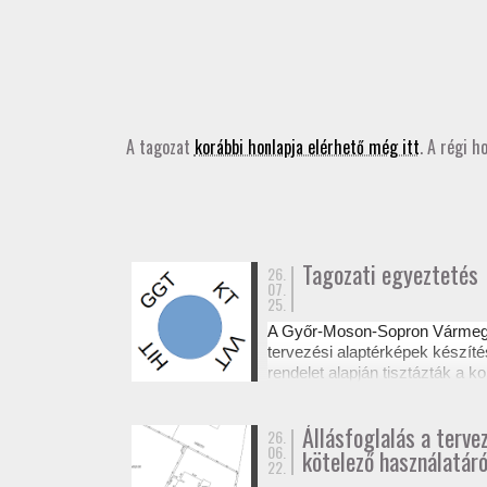
A tagozat
korábbi honlapja elérhető még itt
. A régi h
Tagozati egyeztetés
26.
07.
25.
A Győr-Moson-Sopron Várme
tervezési alaptérképek készíté
rendelet alapján tisztázták a
Az egyeztetésről készült emléke
Állásfoglalás a terve
26.
06.
kötelező használatáró
22.