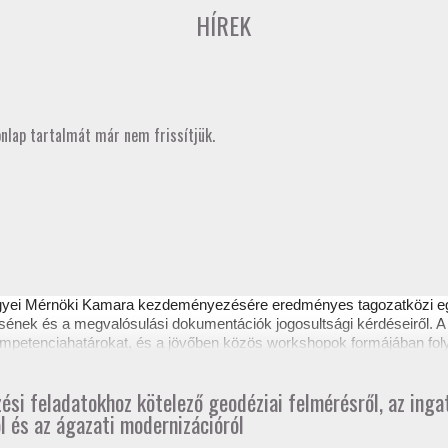
HÍREK
onlap tartalmát már nem frissítjük.
gyei Mérnöki Kamara kezdeményezésére eredményes
tagozatközi 
sének és a megvalósulási dokumentációk jogosultsági kérdéseiről. A 
 kompetenciahatárokat, és a jövőben közös workshopok formájában fol
ztető itt tekinthető meg.
zési feladatokhoz kötelező geodéziai felmérésről, az ing
l és az ágazati modernizációról