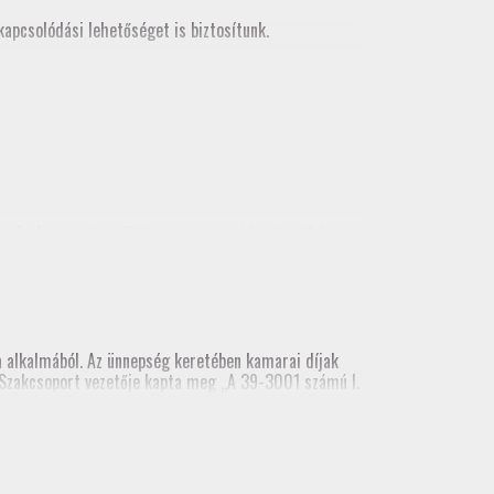
apcsolódási lehetőséget is biztosítunk.
korlatban
, mely letölthető a tagozati honlapról és
alkalmából. Az ünnepség keretében kamarai díjak
ai Szakcsoport vezetője kapta meg „A 39-3001 számú I.