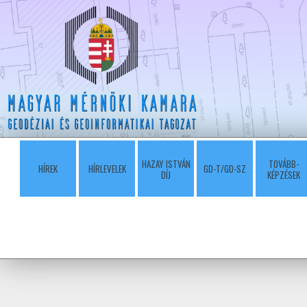
HAZAY ISTVÁN
TOVÁBB-
HÍREK
HÍRLEVELEK
GD-T/GD-SZ
DÍJ
KÉPZÉSEK