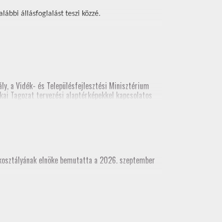
ábbi állásfoglalást teszi közzé.
ly, a Vidék- és Településfejlesztési Minisztérium
kai Tagozat tervezési alaptérképekkel kapcsolatos
ési alaptérképekről. A legutolsó előadás
(építési és földhivatali területről), építész kamara
akosztályának elnöke bemutatta a 2026. szeptember
dhivatali területről), építész kamara részvételével
 munkatárs részvételével)