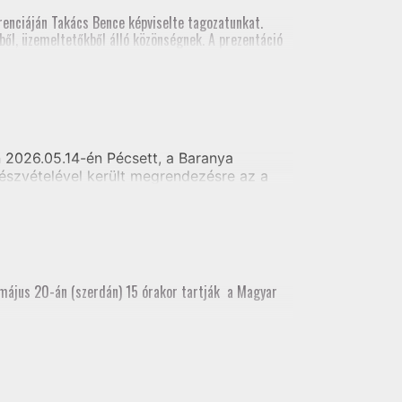
al földmérői számára
enciáján Takács Bence képviselte tagozatunkat.
ől, üzemeltetőkből álló közönségnek. A prezentáció
szt vett.
2026.05.14-én Pécsett, a Baranya
észvételével került megrendezésre az a
i alaptérkép készítés - Telekhatár kitűzés
 május 20-án (szerdán) 15 órakor tartják a Magyar