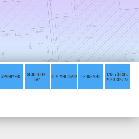
SEGÉDLETEK /
TAGGYŰLÉSEK,
NÉVJEGYZÉK
DOKUMENTUMOK
ONLINE MÉDI
FAP
KONFERENCIÁK