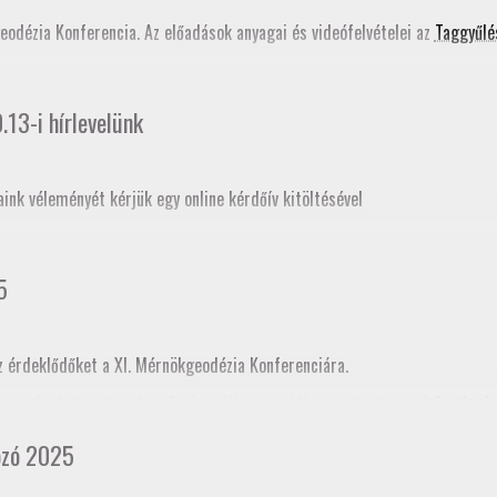
ati tudástár bővítése
című szakmai továbbképzés programjában is szerepe
geodézia Konferencia. Az előadások anyagai és videófelvételei az
Taggyűlé
13-i hírlevelünk
aink véleményét kérjük egy online kérdőív kitöltésével
5
z érdeklődőket a XI. Mérnökgeodézia Konferenciára.
ogramja
. A Jász-Nagykun-Szolnok Vármegyei Kamara honlapján
jelentkezh
cia kamararai továbbképzéskénti akkreditációja folyamatban van, így tov
ozó 2025