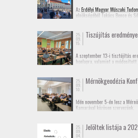
Jelentkezési lap
(Googl
Az
Erdélyi Magyar Műszaki Tudo
elnökségéből Takács Bence és Si
Ennek appropóját az adta, hogy 
idejű szabatos abszolút helymeg
Tiszújítás eredménye
25.
09.
15.
A szeptember 13-i tisztújítás er
honlapra, valamint a módosított
Fényképek
a taggyűlésről.
Mérnökgeodézia Konf
25.
09.
10.
Idén november 5-én lesz a Mérnö
Kamarával közösen szervezünk.
A rendezvényt kamarai továbbképz
Jelöltek listája a 202
25.
Várjuk még előadók jelentkezésé
09.
04.