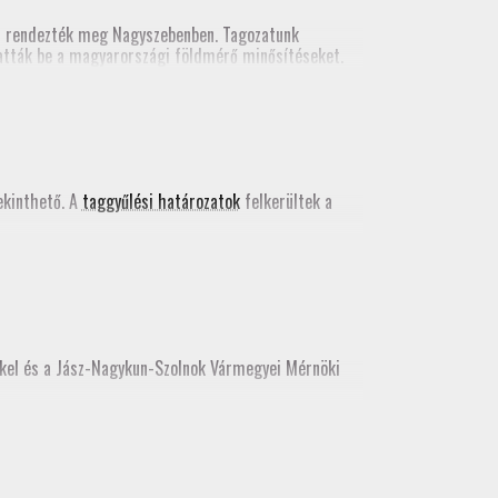
n rendezték meg Nagyszebenben. Tagozatunk
tatták be a magyarországi földmérő minősítéseket.
kács Bence egy szakmai előadást tartott a valós
 kiadványában
.
kinthető. A
taggyűlési határozatok
felkerültek a
kkel és a Jász-Nagykun-Szolnok Vármegyei Mérnöki
e, az idei továbbképzést még itt teljesíthetik.