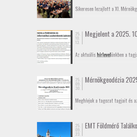
November 27-én az
Alaponthálóz
Sikeresen lezajlott a XI. Mérnök
elmozdulásának vizsgálatáról.
Megjelent a 2025. 10.
25.
10.
13.
Az aktuális
hírlevel
ünkben a tagj
Mérnökgeodézia 202
25.
09.
30.
Meghívjuk a tagozat tagjait és a
Összeállt az idei konferencia
pr
határidő október 29. A konferen
EMT Földmérő Találk
25.
Meghívó
09.
Program
23.