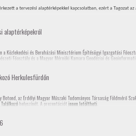
rkezett a tervezési alaptérképekkel kapcsolatban, ezért a Tagozat az al
si alaptérképekról
n a Közlekedési és Beruházási Minisztérium Építésügyi Igazgatási Főosztá
épészeti Főosztály és a Magyar Mérnöki Kamara Geodéziai és Geoinformati
 elnöksége nagyon sok tájékoztatón és fórumon tartott előadást a tervez
lkozó Herkulesfürdőn
lc, Fórum a szakcsoport szervezésében, szakmagyakorlók, kormányhivatal 
sy Botond, az Erdélyi Magyar Műszaki Tudományos Társaság Földmérő Sz
 Találkozó
helyszínét. A prezentációt
innen letöltheti
.
prém, Fórum a szakcsoport szervezésében, kormányhivatal (építési és föl
gerszeg, szakmai továbbképzés
hivatali Főosztályvezetők Értekezlete (online, mintegy 240 fő földhivatali
26
konferencia, Esztergom
 fórum a Baranya Vármegyei Kormányhivatal