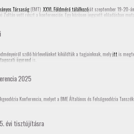
e form)
mányos Társaság
(EMT)
XXVI. Földmérő tálálkozó
ját szeptember 19-20-á
ki Zoltán vett részt a konferencián. Egy közösen jegyzett előadásban mu
Romániában most folyik a Földmérők Kamarájának szervezése. Emellett Ta
határozásról (PPP-RTK). Mindkét előadás megjelent a
konferencia online
i
edményeiről szóló hírlevelünket kiküldtük a tagjainknak, mely
itt
is megte
tagozati ügyrend
is.
erencia 2025
kgeodézia Konferencia, melyet a BME Általános és Felsőgeodézia Tanszé
ésként akkreditáltajuk. Sokaknak november 18-án jár le a GD-T minősítés
5. évi tisztújításra
t!