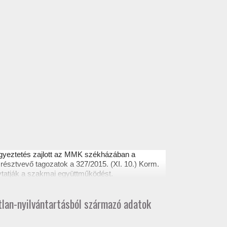
egyeztetés zajlott az MMK székházában a
résztvevő tagozatok a 327/2015. (XI. 10.) Korm.
ytatják a szakmai együttműködést.
atlan-nyilvántartásból származó adatok