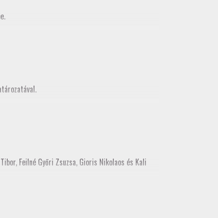
e.
MMK Geodéziai és Geoinformatikia Tagozata között
z, mely egy városnézéssel folytatódott
tározatával.
ibor, Feilné Győri Zsuzsa, Gioris Nikolaos és Kali
ékes tisztújításon tagozati tisztségre. Kérjük, hogy a