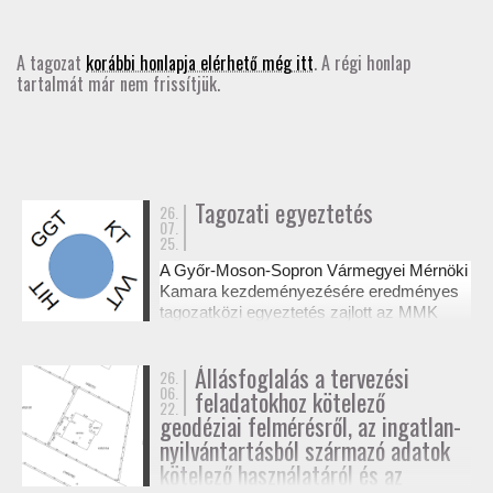
GD-T/GD-SZ
A tagozat
korábbi honlapja elérhető még itt
. A régi honlap
tartalmát már nem frissítjük.
TOVÁBBKÉPZÉSEK
SZAKCSOPORTOK
ELNÖKSÉG
Tagozati egyeztetés
26.
07.
25.
MUNKATERVEK, BESZÁMOLÓK
A Győr-Moson-Sopron Vármegyei Mérnöki
Kamara kezdeményezésére eredményes
HATÁROZATOK
tagozatközi egyeztetés zajlott az MMK
székházában a tervezési alaptérképek
készítésének és a megvalósulási
JOGSZABÁLYOK, SZABÁLYZATOK, SZABVÁNYOK
Állásfoglalás a tervezési
26.
dokumentációk jogosultsági kérdéseiről. A
06.
feladatokhoz kötelező
résztvevő tagozatok a 327/2015. (XI. 10.)
22.
NÉVJEGYZÉK
Korm. rendelet alapján tisztázták a
geodéziai felmérésről, az ingatlan-
kompetenciahatárokat, és a jövőben közös
nyilvántartásból származó adatok
workshopok formájában folytatják a
kötelező használatáról és az
SEGÉDLETEK / FAP
szakmai együttműködést.