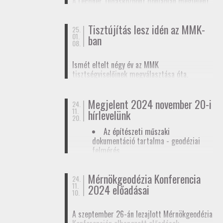
A Lechner Tudásközpont honlapján megjelent
biztosítunk tagjainknak a
továbbképzések
, a
egy
tájékoztató az egyéb célú földmérési
Mérnökgeodézia Konferenciák
és a
FAP
tevékenységhez szükséges
anyagok közzétételével.
Tisztújítás lesz idén az MMK-
adatszolgáltatásról
. Ez az ügymenet az E-ING
25.
01.
ban
elindulásáig lesz érvényben, ennek pontos
08.
dátumát még nem ismerjük.
Ismét eltelt négy év az MMK
tisztségviselőinek megválasztása óta.
Megkezdődőtt a jelöltállítási folyamat,
melyről
hírlevelünkben
tájékoztattuk
Megjelent 2024 november 20-i
tagjainkat.
24.
11.
hírlevelünk
20.
Az építészeti műszaki
dokumentáció tartalma - geodéziai
felmérés
Hatósági ellenőrzése - geodéziai
tervező
Mérnökgeodézia Konferencia
24.
11.
Hírlevél letöltése
2024 előadásai
10.
A szeptember 26-án lezajlott Mérnökgeodézia