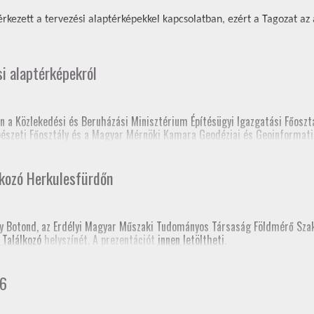
rkezett a tervezési alaptérképekkel kapcsolatban, ezért a Tagozat az al
si alaptérképekról
n a Közlekedési és Beruházási Minisztérium Építésügyi Igazgatási Főosztá
épészeti Főosztály és a Magyar Mérnöki Kamara Geodéziai és Geoinformati
 elnöksége nagyon sok tájékoztatón és fórumon tartott előadást a tervez
lkozó Herkulesfürdőn
lc, Fórum a szakcsoport szervezésében, szakmagyakorlók, kormányhivatal 
sy Botond, az Erdélyi Magyar Műszaki Tudományos Társaság Földmérő Sz
 Találkozó
helyszínét. A prezentációt
innen letöltheti
.
prém, Fórum a szakcsoport szervezésében, kormányhivatal (építési és föl
gerszeg, szakmai továbbképzés
hivatali Főosztályvezetők Értekezlete (online, mintegy 240 fő földhivatali
26
konferencia, Esztergom
 fórum a Baranya Vármegyei Kormányhivatal