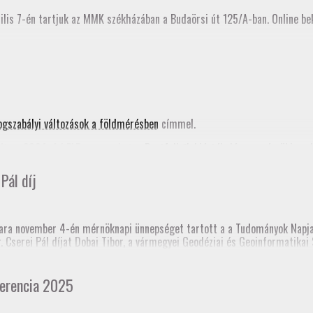
ilis 7-én tartjuk az MMK székházában a Budaörsi út 125/A-ban. Online bek
ogszabályi változások a földmérésben
címmel.
ta a 2024. évi FAP anyagunkat, a
Pontfelhők kiértékelése a mérnöki gya
nik az MMK honlapján is.
Pál díj
nknak!
ra november 4-én mérnöknapi ünnepséget tartott a a Tudományok Napja 
dr. Cserei Pál díjat Dobai Tibor, a vármegyei Geodéziai és Geoinformatik
 templomtorony) elmozdulás vizsgálata” című pálya munkájáért.
 Mérnöki Kamara korábbi elnöke, akinek emlékére alapították a díjat.
erencia 2025