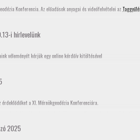
ati tudástár bővítése
című szakmai továbbképzés programjában is szerepe
geodézia Konferencia. Az előadások anyagai és videófelvételei az
Taggyűlé
13-i hírlevelünk
aink véleményét kérjük egy online kérdőív kitöltésével
5
z érdeklődőket a XI. Mérnökgeodézia Konferenciára.
ogramja
. A Jász-Nagykun-Szolnok Vármegyei Kamara honlapján
jelentkezh
cia kamararai továbbképzéskénti akkreditációja folyamatban van, így tov
ozó 2025