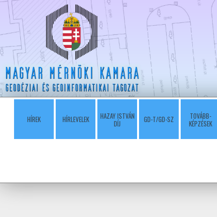
HAZAY ISTVÁN
TOVÁBB-
HÍREK
HÍRLEVELEK
GD-T/GD-SZ
DÍJ
KÉPZÉSEK