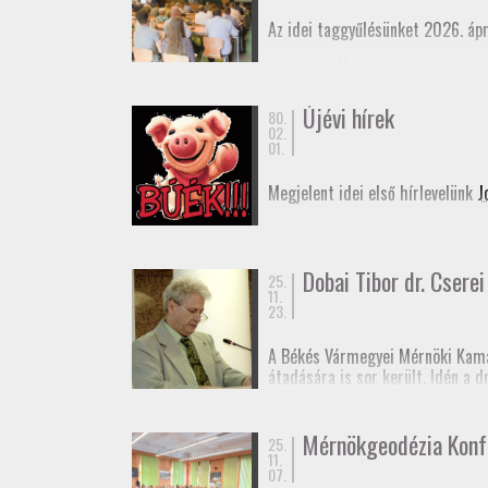
Az idei taggyűlésünket 2026. ápr
Meghívó
Elnöki beszámoló
Újévi hírek
80.
02.
01.
Megjelent idei első hírlevelünk
J
Az MMK Alelnöki Tanácsa befogad
remélhetőleg hamarosan megjele
Dobai Tibor dr. Cserei 
25.
Boldog Új Évet Kívánunk a tagjai
11.
23.
A Békés Vármegyei Mérnöki Kama
átadására is sor került. Idén a 
rendű vízszintes alappont (eleki
Dr. Cserei Pál a Békés Vármegyei
Mérnökgeodézia Konf
25.
11.
Gratulálunk!
07.