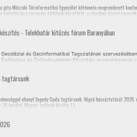
zék, Földmérő szaktanfolyam, Heves és Nógrád Vármegyei Kormányhivat
, szakmai továbbképzés (teljes megyei földhivatali részvétellel)
a gita Műszaki Térinformatikai Egyesület kétévente megrendezett konfer
os Szakfelügyelői Értekezlet (online, mintegy 70 fő részvételével)
n mutatta be a tervezési térképek készítését, a zömében közmű tervezőkb
 készítés - Telekhatár kitűzés fórum Baranyában
e volt, hogy a jelenlegi tagozati elnök mellett három korábbi elnök is ré
Geodéziai és Geoinformatikai Tagozatának szervezésében 
Építésügyi és Örökségvédelmi Főosztály munkatársainak r
ongrádi Zsolt előadásában tájékoztatást kaptak a Tervezés
a tagtársunk
rtelenséggel ehunyt Engedy Gyula tagtársunk. Végső búcsúztatását 2026.
XI. kerület, Magyar tudósok körútja 1.).
2026