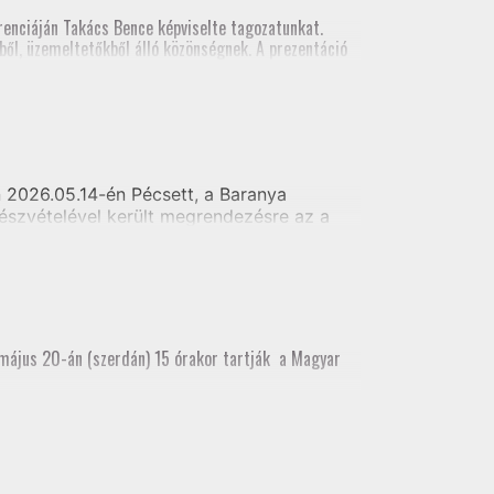
al földmérői számára
enciáján Takács Bence képviselte tagozatunkat.
ől, üzemeltetőkből álló közönségnek. A prezentáció
szt vett.
2026.05.14-én Pécsett, a Baranya
észvételével került megrendezésre az a
i alaptérkép készítés - Telekhatár kitűzés
 május 20-án (szerdán) 15 órakor tartják a Magyar