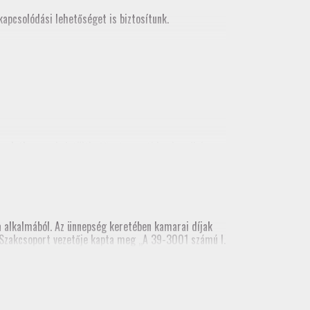
apcsolódási lehetőséget is biztosítunk.
korlatban
, mely letölthető a tagozati honlapról és
alkalmából. Az ünnepség keretében kamarai díjak
ai Szakcsoport vezetője kapta meg „A 39-3001 számú I.