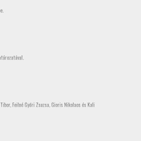
e.
MMK Geodéziai és Geoinformatikia Tagozata között
z, mely egy városnézéssel folytatódott
tározatával.
ibor, Feilné Győri Zsuzsa, Gioris Nikolaos és Kali
ékes tisztújításon tagozati tisztségre. Kérjük, hogy a