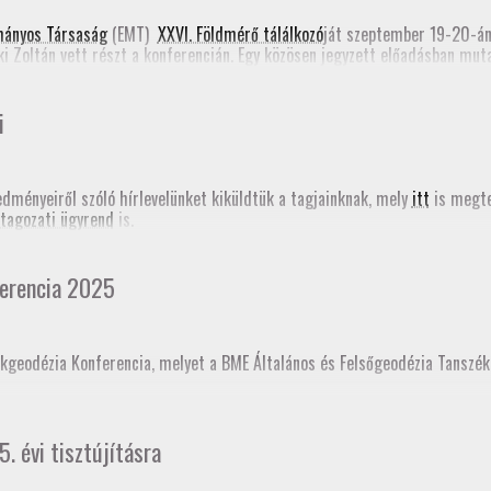
e form)
mányos Társaság
(EMT)
XXVI. Földmérő tálálkozó
ját szeptember 19-20-á
ki Zoltán vett részt a konferencián. Egy közösen jegyzett előadásban mu
Romániában most folyik a Földmérők Kamarájának szervezése. Emellett Ta
határozásról (PPP-RTK). Mindkét előadás megjelent a
konferencia online
i
edményeiről szóló hírlevelünket kiküldtük a tagjainknak, mely
itt
is megte
tagozati ügyrend
is.
erencia 2025
kgeodézia Konferencia, melyet a BME Általános és Felsőgeodézia Tanszé
ésként akkreditáltajuk. Sokaknak november 18-án jár le a GD-T minősítés
5. évi tisztújításra
t!