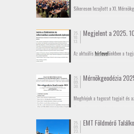
November 27-én az
Alaponthálóz
Sikeresen lezajlott a XI. Mérnök
elmozdulásának vizsgálatáról.
Megjelent a 2025. 10.
25.
10.
13.
Az aktuális
hírlevel
ünkben a tagj
Mérnökgeodézia 202
25.
09.
30.
Meghívjuk a tagozat tagjait és a
Összeállt az idei konferencia
pr
határidő október 29. A konferen
EMT Földmérő Találk
25.
Meghívó
09.
Program
23.