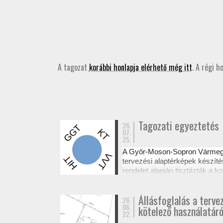
A tagozat
korábbi honlapja elérhető még itt
. A régi h
Tagozati egyeztetés
26.
07.
25.
A Győr-Moson-Sopron Várme
tervezési alaptérképek készíté
rendelet alapján tisztázták a
Az egyeztetésről készült emléke
Állásfoglalás a terve
26.
06.
kötelező használatáró
22.