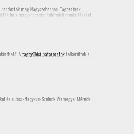
n rendezték meg Nagyszebenben. Tagozatunk
tatták be a magyarországi földmérő minősítéseket.
kács Bence egy szakmai előadást tartott a valós
 kiadványában
.
kinthető. A
taggyűlési határozatok
felkerültek a
kkel és a Jász-Nagykun-Szolnok Vármegyei Mérnöki
e, az idei továbbképzést még itt teljesíthetik.