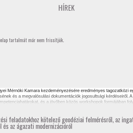
HÍREK
onlap tartalmát már nem frissítjük.
gyei Mérnöki Kamara kezdeményezésére eredményes
tagozatközi 
sének és a megvalósulási dokumentációk jogosultsági kérdéseiről. A 
 kompetenciahatárokat, és a jövőben közös workshopok formájában fol
ztető itt tekinthető meg.
zési feladatokhoz kötelező geodéziai felmérésről, az ing
l és az ágazati modernizációról