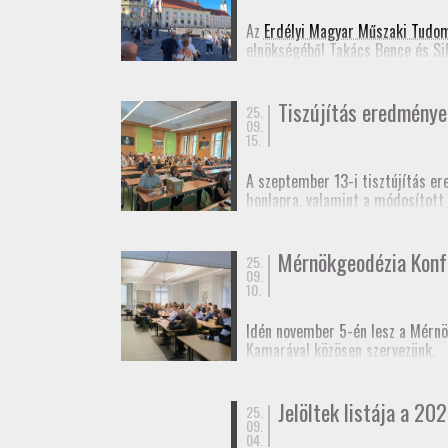
Jelentkezési lap
(Googl
Az
Erdélyi Magyar Műszaki Tudo
elnökségéből Takács Bence és Si
Ennek appropóját az adta, hogy 
idejű szabatos abszolút helymeg
Tiszújítás eredménye
25.
09.
15.
A szeptember 13-i tisztújítás er
honlapra, valamint a módosított
Fényképek
a taggyűlésről.
Mérnökgeodézia Konf
25.
09.
10.
Idén november 5-én lesz a Mérnö
Kamarával közösen szervezünk.
A rendezvényt kamarai továbbképz
Jelöltek listája a 202
25.
Várjuk még előadók jelentkezésé
09.
04.