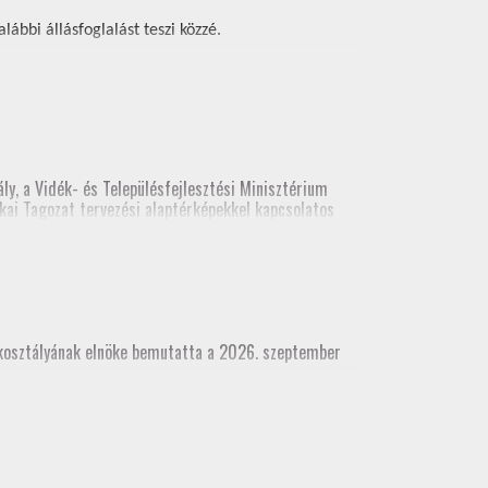
ábbi állásfoglalást teszi közzé.
ly, a Vidék- és Településfejlesztési Minisztérium
kai Tagozat tervezési alaptérképekkel kapcsolatos
ési alaptérképekről. A legutolsó előadás
(építési és földhivatali területről), építész kamara
akosztályának elnöke bemutatta a 2026. szeptember
dhivatali területről), építész kamara részvételével
 munkatárs részvételével)