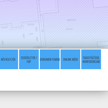
SEGÉDLETEK /
TAGGYŰLÉSEK,
NÉVJEGYZÉK
DOKUMENTUMOK
ONLINE MÉDI
FAP
KONFERENCIÁK