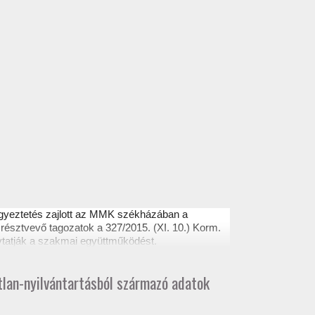
egyeztetés zajlott az MMK székházában a
résztvevő tagozatok a 327/2015. (XI. 10.) Korm.
ytatják a szakmai együttműködést.
atlan-nyilvántartásból származó adatok