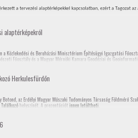
rkezett a tervezési alaptérképekkel kapcsolatban, ezért a Tagozat az al
si alaptérképekról
n a Közlekedési és Beruházási Minisztérium Építésügyi Igazgatási Főosztá
épészeti Főosztály és a Magyar Mérnöki Kamara Geodéziai és Geoinformati
 elnöksége nagyon sok tájékoztatón és fórumon tartott előadást a tervez
lkozó Herkulesfürdőn
lc, Fórum a szakcsoport szervezésében, szakmagyakorlók, kormányhivatal 
sy Botond, az Erdélyi Magyar Műszaki Tudományos Társaság Földmérő Sz
 Találkozó
helyszínét. A prezentációt
innen letöltheti
.
prém, Fórum a szakcsoport szervezésében, kormányhivatal (építési és föl
gerszeg, szakmai továbbképzés
hivatali Főosztályvezetők Értekezlete (online, mintegy 240 fő földhivatali
26
konferencia, Esztergom
 fórum a Baranya Vármegyei Kormányhivatal