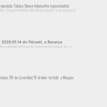
al földmérői számára
enciáján Takács Bence képviselte tagozatunkat.
ől, üzemeltetőkből álló közönségnek. A prezentáció
szt vett.
2026.05.14-én Pécsett, a Baranya
észvételével került megrendezésre az a
i alaptérkép készítés - Telekhatár kitűzés
 május 20-án (szerdán) 15 órakor tartják a Magyar