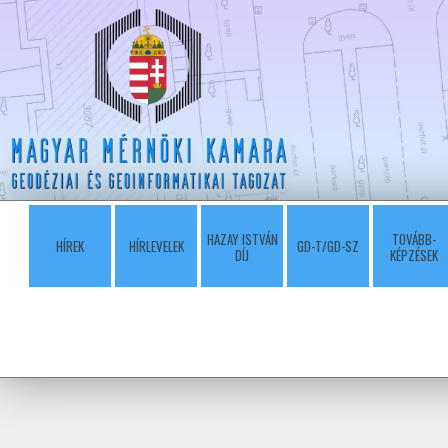
HAZAY ISTVÁN
TOVÁBB-
HÍREK
HÍRLEVELEK
GD-T/GD-SZ
DÍJ
KÉPZÉSEK