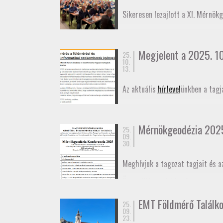
November 27-én az
Alaponthálóz
Sikeresen lezajlott a XI. Mérnök
elmozdulásának vizsgálatáról.
Megjelent a 2025. 10.
25.
10.
13.
Az aktuális
hírlevel
ünkben a tagj
Mérnökgeodézia 202
25.
09.
30.
Meghívjuk a tagozat tagjait és a
Összeállt az idei konferencia
pr
határidő október 29. A konferen
EMT Földmérő Találk
25.
Meghívó
09.
Program
23.