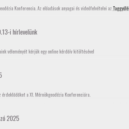
ati tudástár bővítése
című szakmai továbbképzés programjában is szerepe
geodézia Konferencia. Az előadások anyagai és videófelvételei az
Taggyűlé
13-i hírlevelünk
aink véleményét kérjük egy online kérdőív kitöltésével
5
z érdeklődőket a XI. Mérnökgeodézia Konferenciára.
ogramja
. A Jász-Nagykun-Szolnok Vármegyei Kamara honlapján
jelentkezh
cia kamararai továbbképzéskénti akkreditációja folyamatban van, így tov
ozó 2025