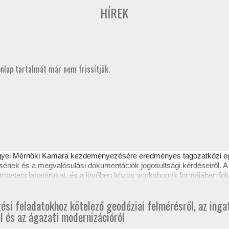
HÍREK
onlap tartalmát már nem frissítjük.
gyei Mérnöki Kamara kezdeményezésére eredményes
tagozatközi 
sének és a megvalósulási dokumentációk jogosultsági kérdéseiről. A 
 kompetenciahatárokat, és a jövőben közös workshopok formájában fol
ztető itt tekinthető meg.
zési feladatokhoz kötelező geodéziai felmérésről, az ing
l és az ágazati modernizációról