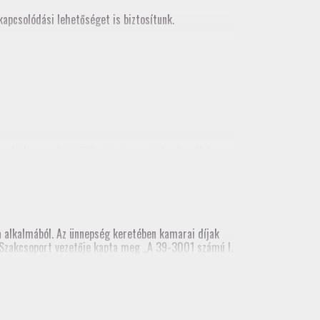
apcsolódási lehetőséget is biztosítunk.
korlatban
, mely letölthető a tagozati honlapról és
alkalmából. Az ünnepség keretében kamarai díjak
ai Szakcsoport vezetője kapta meg „A 39-3001 számú I.