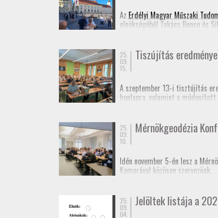
Jelentkezési lap
(Googl
Az
Erdélyi Magyar Műszaki Tudo
elnökségéből Takács Bence és Si
Ennek appropóját az adta, hogy 
idejű szabatos abszolút helymeg
Tiszújítás eredménye
25.
09.
15.
A szeptember 13-i tisztújítás er
honlapra, valamint a módosított
Fényképek
a taggyűlésről.
Mérnökgeodézia Konf
25.
09.
10.
Idén november 5-én lesz a Mérnö
Kamarával közösen szervezünk.
A rendezvényt kamarai továbbképz
Jelöltek listája a 202
25.
Várjuk még előadók jelentkezésé
09.
04.