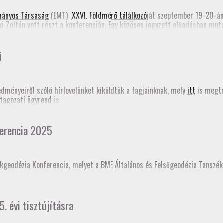
e form)
mányos Társaság
(EMT)
XXVI. Földmérő tálálkozó
ját szeptember 19-20-á
ki Zoltán vett részt a konferencián. Egy közösen jegyzett előadásban mu
Romániában most folyik a Földmérők Kamarájának szervezése. Emellett Ta
határozásról (PPP-RTK). Mindkét előadás megjelent a
konferencia online
i
edményeiről szóló hírlevelünket kiküldtük a tagjainknak, mely
itt
is megte
tagozati ügyrend
is.
erencia 2025
kgeodézia Konferencia, melyet a BME Általános és Felsőgeodézia Tanszé
ésként akkreditáltajuk. Sokaknak november 18-án jár le a GD-T minősítés
5. évi tisztújításra
t!