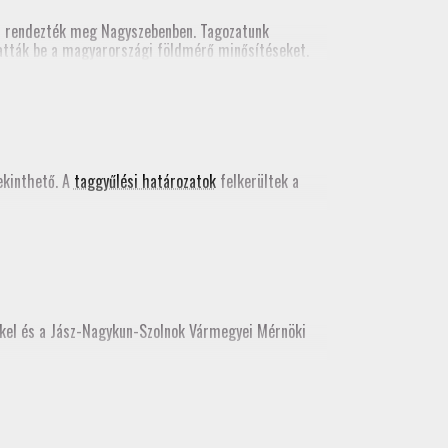
n rendezték meg Nagyszebenben. Tagozatunk
tatták be a magyarországi földmérő minősítéseket.
kács Bence egy szakmai előadást tartott a valós
 kiadványában
.
kinthető. A
taggyűlési határozatok
felkerültek a
kkel és a Jász-Nagykun-Szolnok Vármegyei Mérnöki
e, az idei továbbképzést még itt teljesíthetik.