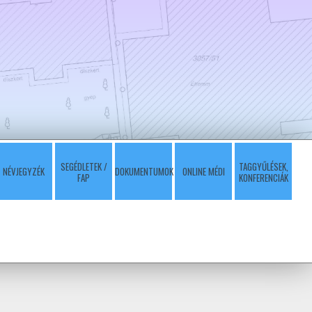
SEGÉDLETEK /
TAGGYŰLÉSEK,
NÉVJEGYZÉK
DOKUMENTUMOK
ONLINE MÉDI
FAP
KONFERENCIÁK