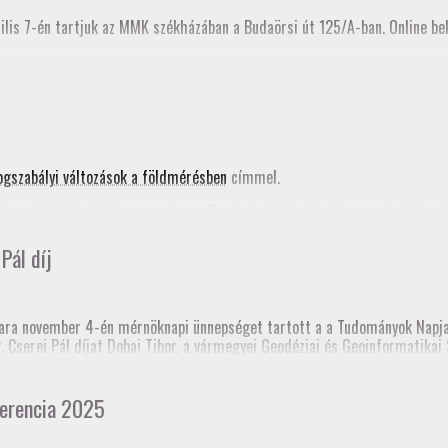
ilis 7-én tartjuk az MMK székházában a Budaörsi út 125/A-ban. Online bek
ogszabályi változások a földmérésben
címmel.
ta a 2024. évi FAP anyagunkat, a
Pontfelhők kiértékelése a mérnöki gya
nik az MMK honlapján is.
Pál díj
nknak!
ra november 4-én mérnöknapi ünnepséget tartott a a Tudományok Napja 
dr. Cserei Pál díjat Dobai Tibor, a vármegyei Geodéziai és Geoinformatik
 templomtorony) elmozdulás vizsgálata” című pálya munkájáért.
 Mérnöki Kamara korábbi elnöke, akinek emlékére alapították a díjat.
erencia 2025