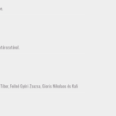
e.
MMK Geodéziai és Geoinformatikia Tagozata között
z, mely egy városnézéssel folytatódott
tározatával.
ibor, Feilné Győri Zsuzsa, Gioris Nikolaos és Kali
ékes tisztújításon tagozati tisztségre. Kérjük, hogy a