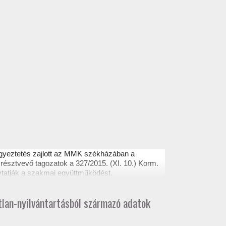
egyeztetés zajlott az MMK székházában a
résztvevő tagozatok a 327/2015. (XI. 10.) Korm.
ytatják a szakmai együttműködést.
atlan-nyilvántartásból származó adatok