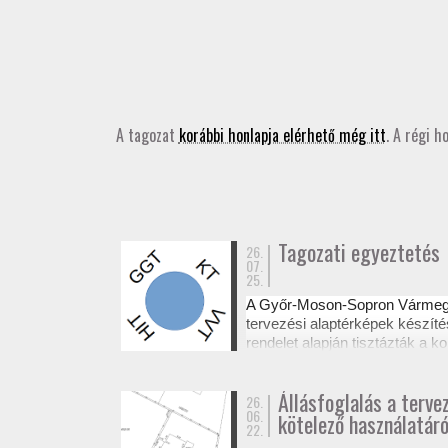
A tagozat
korábbi honlapja elérhető még itt
. A régi h
Tagozati egyeztetés
26.
07.
25.
A Győr-Moson-Sopron Várme
tervezési alaptérképek készíté
rendelet alapján tisztázták a
Az egyeztetésről készült emléke
Állásfoglalás a terve
26.
06.
kötelező használatáró
22.