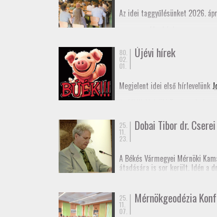
Az idei taggyűlésünket 2026. ápr
Meghívó
Elnöki beszámoló
Újévi hírek
80.
02.
01.
Megjelent idei első hírlevelünk
J
Az MMK Alelnöki Tanácsa befogad
remélhetőleg hamarosan megjele
Dobai Tibor dr. Cserei 
25.
Boldog Új Évet Kívánunk a tagjai
11.
23.
A Békés Vármegyei Mérnöki Kama
átadására is sor került. Idén a 
rendű vízszintes alappont (eleki
Dr. Cserei Pál a Békés Vármegyei
Mérnökgeodézia Konf
25.
11.
Gratulálunk!
07.