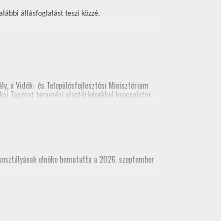
ábbi állásfoglalást teszi közzé.
ly, a Vidék- és Településfejlesztési Minisztérium
kai Tagozat tervezési alaptérképekkel kapcsolatos
ési alaptérképekről. A legutolsó előadás
(építési és földhivatali területről), építész kamara
akosztályának elnöke bemutatta a 2026. szeptember
dhivatali területről), építész kamara részvételével
 munkatárs részvételével)