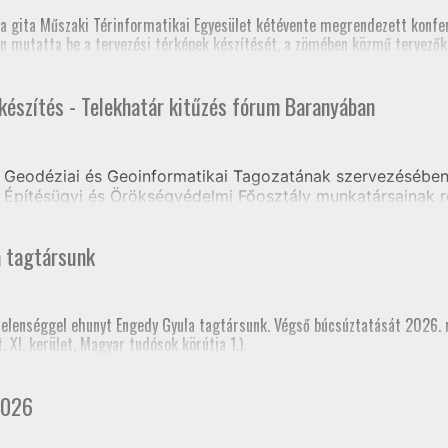
zék, Földmérő szaktanfolyam, Heves és Nógrád Vármegyei Kormányhivat
, szakmai továbbképzés (teljes megyei földhivatali részvétellel)
a gita Műszaki Térinformatikai Egyesület kétévente megrendezett konfer
os Szakfelügyelői Értekezlet (online, mintegy 70 fő részvételével)
n mutatta be a tervezési térképek készítését, a zömében közmű tervezőkb
 készítés - Telekhatár kitűzés fórum Baranyában
e volt, hogy a jelenlegi tagozati elnök mellett három korábbi elnök is ré
Geodéziai és Geoinformatikai Tagozatának szervezésében 
Építésügyi és Örökségvédelmi Főosztály munkatársainak r
ongrádi Zsolt előadásában tájékoztatást kaptak a Tervezés
a tagtársunk
rtelenséggel ehunyt Engedy Gyula tagtársunk. Végső búcsúztatását 2026.
XI. kerület, Magyar tudósok körútja 1.).
2026